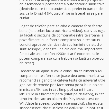
de asemenea si pozitionarea butoanelor e subiectiva
(depinde cu ce te obisnuiesti, eu prefer in partea de
sus ca la Droid 4 (Motorola), iar in lateral mi se pare
ciudat.
Legat de telefon pare sa aiba o camera foto foarte
buna (nu acelasi lucru pot zice la video), dar v-as ruga
sa faceti o sectiune de comparatie intre telefoane la
poze/filmare ,nu e foarte complicat sa le testati in
conditii aproape identice (da stiu luminile de studio
sunt scumpe), dar este una din cele mai importante
functii ale unui telefon >200e si ar fi excelent sa le
putem compara asa cum trebuie (va luati un bibelou
de test :).
Deoarece ati ajuns si voi la concluzia ca nimeni nu-si
cumpara un telefon sa se joace dea benchmark-ul va
recomand sa ganditi la cateva teste cu adevarat utile
gen cat de repede pot face prima poza la un obiect
in miscare/fix, sau in cat timp pot sa-mi incarc
lab501.ro in Chrome/Opera (bifat pe desktop), in cat
timp imi descarc un album din Play Music (test de
Wifi/date la aceeasi putere a semnalului), stiu exista
speedest.net, dar e useless pt daily use. Se pot gasi