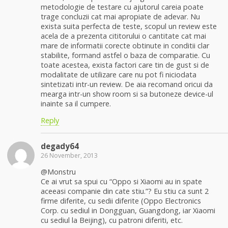
metodologie de testare cu ajutorul careia poate
trage concluzii cat mai apropiate de adevar. Nu
exista suita perfecta de teste, scopul un review este
acela de a prezenta cititorului o cantitate cat mai
mare de informatii corecte obtinute in conditii clar
stabilite, formand astfel o baza de comparatie. Cu
toate acestea, exista factori care tin de gust si de
modalitate de utilizare care nu pot fi niciodata
sintetizati intr-un review. De aia recomand oricui da
mearga intr-un show room si sa butoneze device-ul
inainte sa il cumpere.
Reply
degady64
26 November, 2013
@Monstru
Ce ai vrut sa spui cu “Oppo si Xiaomi au in spate
aceeasi companie din cate stiu.”? Eu stiu ca sunt 2
firme diferite, cu sedii diferite (Oppo Electronics
Corp. cu sediul in Dongguan, Guangdong, iar Xiaomi
cu sediul la Beijing), cu patroni diferiti, etc.