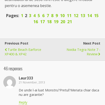
pentru o asemenea bestie.
Pages:
1
2
3
4
5
6
7
8
9
10
11
12
13
14
15
16
17
18
19
20
21
Previous Post
Next Post
Turtle Beach Earforce
Nvidia Tegra Note 7 -
XP400 & XP42
Review
46 responses
Laur333
21 November, 2013
De unde l-ai luat Monstru?Pretul?Meriata chiar daca
nu are garantie?
Reply