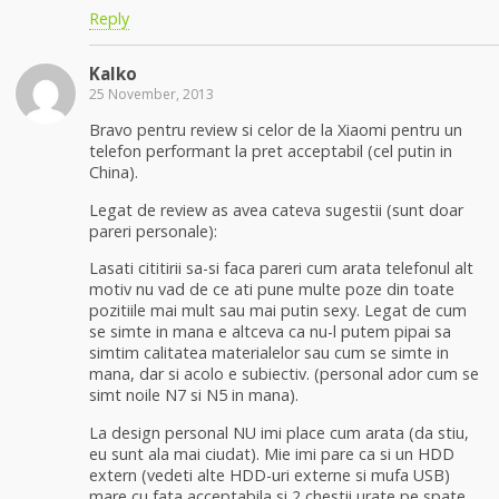
Reply
Kalko
25 November, 2013
Bravo pentru review si celor de la Xiaomi pentru un
telefon performant la pret acceptabil (cel putin in
China).
Legat de review as avea cateva sugestii (sunt doar
pareri personale):
Lasati cititirii sa-si faca pareri cum arata telefonul alt
motiv nu vad de ce ati pune multe poze din toate
pozitiile mai mult sau mai putin sexy. Legat de cum
se simte in mana e altceva ca nu-l putem pipai sa
simtim calitatea materialelor sau cum se simte in
mana, dar si acolo e subiectiv. (personal ador cum se
simt noile N7 si N5 in mana).
La design personal NU imi place cum arata (da stiu,
eu sunt ala mai ciudat). Mie imi pare ca si un HDD
extern (vedeti alte HDD-uri externe si mufa USB)
mare cu fata acceptabila si 2 chestii urate pe spate,