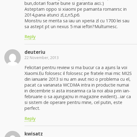
bun,dotari foarte bune si garantia aici.:)
Asteptam oppo si xiaomi pe pamanta romanrsc in
2014,pana atunci zl,z,n5,p6.
Monstru se merita sa iau un xperia zl cu 1700 lei sau
sa astept pt un nexus 5 mai ieftin?Multumesc.
Reply
deuteriu
22 November, 2013
Felicitari pentru review si ma bucur ca a ajuns la voi
Xiaomi.Eu folosesc il folosesc pe fratele mai mic MI2S
din ianuarie 2013 si nu am avut nici o problema cu el,
pacat ca varianata WCDMA intra in productie numai
in decembrie si asta inseamna ca la noi abia prin ian-
februarie o sa ajunga(nu in magazine evident)…iar ca
si sistem de operare pentru mine, cel putin, este
perfect.
Reply
kwisatz