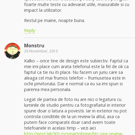
foarte multe teste cu adevarat utile, masurabile si cu
impact la utilizator.
Restul pe maine, noapte buna.
Reply
Monstru
26 November, 2013
Kalko – orice tine de design este subiectiv. Faptul ca
mie imi place cum arata telefonul este la fel de ok ca
faptul ca tie nu iti place. Nu facem un juriu care sa
aleaga cel mai frumos telefon – frumusetea este in
ochii privitorului. Dar e normal ca eu sa imi spun si
parerea mea personala.
Legat de partea de foto nu are nici o legatura cu
luminile de studio pentru ca fotografiatul in interior
spune doar o latura a povestii. Iar in exterior nu pot
controla conditiile de la un review la altul, asa ca
putem face comparatii doar cand avem toate
telefoanele in acelasi timp – vezi aici
http://next.lab501.ro/smartphone/htc-one-review-