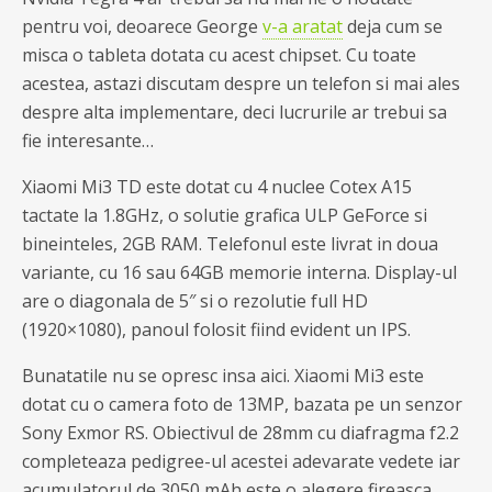
pentru voi, deoarece George
v-a aratat
deja cum se
misca o tableta dotata cu acest chipset. Cu toate
acestea, astazi discutam despre un telefon si mai ales
despre alta implementare, deci lucrurile ar trebui sa
fie interesante…
Xiaomi Mi3 TD este dotat cu 4 nuclee Cotex A15
tactate la 1.8GHz, o solutie grafica ULP GeForce si
bineinteles, 2GB RAM. Telefonul este livrat in doua
variante, cu 16 sau 64GB memorie interna. Display-ul
are o diagonala de 5″ si o rezolutie full HD
(1920×1080), panoul folosit fiind evident un IPS.
Bunatatile nu se opresc insa aici. Xiaomi Mi3 este
dotat cu o camera foto de 13MP, bazata pe un senzor
Sony Exmor RS. Obiectivul de 28mm cu diafragma f2.2
completeaza pedigree-ul acestei adevarate vedete iar
acumulatorul de 3050 mAh este o alegere fireasca