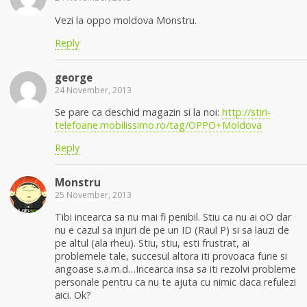
Vezi la oppo moldova Monstru.
Reply
george
24 November, 2013
Se pare ca deschid magazin si la noi:
http://stiri-
telefoane.mobilissimo.ro/tag/OPPO+Moldova
Reply
Monstru
25 November, 2013
Tibi incearca sa nu mai fi penibil. Stiu ca nu ai oO dar
nu e cazul sa injuri de pe un ID (Raul P) si sa lauzi de
pe altul (ala rheu). Stiu, stiu, esti frustrat, ai
problemele tale, succesul altora iti provoaca furie si
angoase s.a.m.d…Incearca insa sa iti rezolvi probleme
personale pentru ca nu te ajuta cu nimic daca refulezi
aici. Ok?