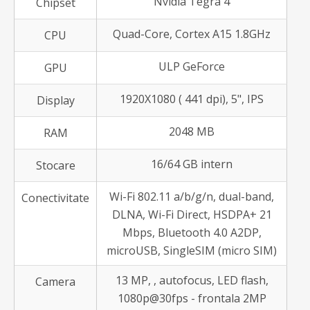
Nvidia Tegra 4
Chipset
Quad-Core, Cortex A15 1.8GHz
CPU
ULP GeForce
GPU
1920X1080 ( 441 dpi), 5", IPS
Display
2048 MB
RAM
16/64 GB intern
Stocare
Wi-Fi 802.11 a/b/g/n, dual-band,
Conectivitate
DLNA, Wi-Fi Direct, HSDPA+ 21
Mbps, Bluetooth 4.0 A2DP,
microUSB, SingleSIM (micro SIM)
13 MP, , autofocus, LED flash,
Camera
1080p@30fps - frontala 2MP