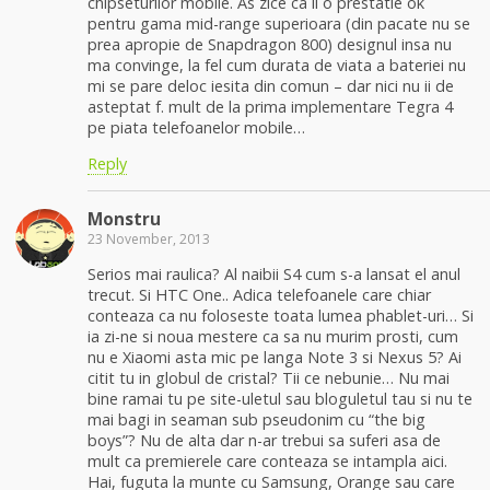
chipseturilor mobile. As zice ca ii o prestatie ok
pentru gama mid-range superioara (din pacate nu se
prea apropie de Snapdragon 800) designul insa nu
ma convinge, la fel cum durata de viata a bateriei nu
mi se pare deloc iesita din comun – dar nici nu ii de
asteptat f. mult de la prima implementare Tegra 4
pe piata telefoanelor mobile…
Reply
Monstru
23 November, 2013
Serios mai raulica? Al naibii S4 cum s-a lansat el anul
trecut. Si HTC One.. Adica telefoanele care chiar
conteaza ca nu foloseste toata lumea phablet-uri… Si
ia zi-ne si noua mestere ca sa nu murim prosti, cum
nu e Xiaomi asta mic pe langa Note 3 si Nexus 5? Ai
citit tu in globul de cristal? Tii ce nebunie… Nu mai
bine ramai tu pe site-uletul sau bloguletul tau si nu te
mai bagi in seaman sub pseudonim cu “the big
boys”? Nu de alta dar n-ar trebui sa suferi asa de
mult ca premierele care conteaza se intampla aici.
Hai, fuguta la munte cu Samsung, Orange sau care