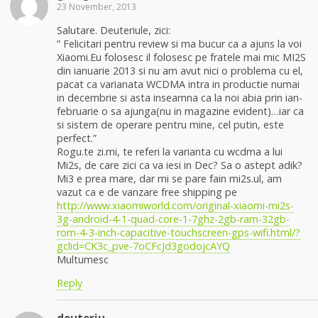
23 November, 2013
Salutare. Deuteriule, zici:
” Felicitari pentru review si ma bucur ca a ajuns la voi
Xiaomi.Eu folosesc il folosesc pe fratele mai mic MI2S
din ianuarie 2013 si nu am avut nici o problema cu el,
pacat ca varianata WCDMA intra in productie numai
in decembrie si asta inseamna ca la noi abia prin ian-
februarie o sa ajunga(nu in magazine evident)…iar ca
si sistem de operare pentru mine, cel putin, este
perfect.”
Rogu.te zi.mi, te referi la varianta cu wcdma a lui
Mi2s, de care zici ca va iesi in Dec? Sa o astept adik?
Mi3 e prea mare, dar mi se pare fain mi2s.ul, am
vazut ca e de vanzare free shipping pe
http://www.xiaomiworld.com/original-xiaomi-mi2s-
3g-android-4-1-quad-core-1-7ghz-2gb-ram-32gb-
rom-4-3-inch-capacitive-touchscreen-gps-wifi.html/?
gclid=CK3c_pve-7oCFcJd3godojcAYQ
Multumesc
Reply