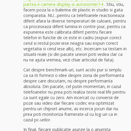
partea-ii-camera-display-si-autonomie/14
. Stiu, stiu,
facem poza la o balerina de plastic in studio si gata
comparatia. NU…pentru ca telefoanele reactioneaza
diferit afara la diverse temperaturi de culoare, pentru
ca proceseaza diferit lumina in contre-jour, pentru ca
expunerea este calibrata diferit pentru fiecare
telefon in functie de ce este in cadru (expun corect
cerul si restul pozei iese neagra sau expun corect
vegetatia si cerul iese alb), etc. Incercam sa testam in
situatii reale (si din pacate uneori poti vedea clar ca
nu ne ajuta vremea, vezi chiar articolul de fata).
Cat despre benchmark-uri, sunt acolo pur si simplu
ca sa iti formezi o idee despre zona de performanta
despre care discutam, nu despre performanta
absoluta. Din pacate, cel putin momentan, in cazul
telefoanelor nu prea poti realiza teste real life pentru
ca sunt egale cu zero. Am incercat cu conversii de
poze sau video dar fiecare codec era optimizat
pentru un chipset anume, as incerca jocuri dar nu
prea poti monitoriza framerate-ul cu log-uri ca in
cazul pc-urilor.
In final, fiecare publicatie ajunge la o anumita