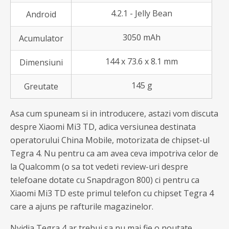
4.2.1 - Jelly Bean
Android
3050 mAh
Acumulator
144 x 73.6 x 8.1 mm
Dimensiuni
145 g
Greutate
Asa cum spuneam si in introducere, astazi vom discuta
despre Xiaomi Mi3 TD, adica versiunea destinata
operatorului China Mobile, motorizata de chipset-ul
Tegra 4. Nu pentru ca am avea ceva impotriva celor de
la Qualcomm (o sa tot vedeti review-uri despre
telefoane dotate cu Snapdragon 800) ci pentru ca
Xiaomi Mi3 TD este primul telefon cu chipset Tegra 4
care a ajuns pe rafturile magazinelor.
Nvidia Tegra 4 ar trebui sa nu mai fie o noutate