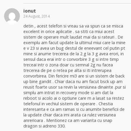
ionut
24 August, 2014
detin , acest telefon si vreau sa va spun ca se misca
excelent in orice aplicatie . sa stiti ca miui acest
sistem de operare mult laudat mai da si rateuri . De
exemplu am facut update la ultimul miui care la mine
e v 23 si avea un bug destul de eneevant cel putin pt
mine si anume trecerea de la 2 g la 3 g avea erori, in
sensul daca erai intr o convorbire 3 g si intre timp
treceai intr o zona doar cu semnal 2g nu facea
trecerea de pe o retea pe alta si iti intrerupea
convorbirea. Din fericire mi3 are si un sistem de back
up bine gandit . Chiar daca nu am facut bsck up am
reusit foarte usor sa revin la versiunea dinainte .pur si
simplu am intrat in recovery mode si am dat la
reboot si acolo ai o optiune care m a lasat sa restez
telefonul in vechiul sistem de operare . Chestia
interesanta e ca am ramas si cu anumite beneficii de
la update chiar daca imi arata ca rulez versiunea
anrerioara . Mentionez ca am varianta cu snap
dragon si adreno 330.