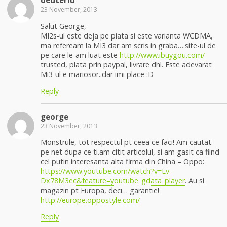
deuteriu
23 November, 2013
Salut George,
MI2s-ul este deja pe piata si este varianta WCDMA,
ma refeream la MI3 dar am scris in graba….site-ul de
pe care le-am luat este
http://www.ibuygou.com/
trusted, plata prin paypal, livrare dhl. Este adevarat
Mi3-ul e mariosor..dar imi place :D
Reply
george
23 November, 2013
Monstrule, tot respectul pt ceea ce faci! Am cautat
pe net dupa ce ti.am citit articolul, si am gasit ca fiind
cel putin interesanta alta firma din China – Oppo:
https://www.youtube.com/watch?v=Lv-
Dx78M3ec&feature=youtube_gdata_player
. Au si
magazin pt Europa, deci… garantie!
http://europe.oppostyle.com/
Reply