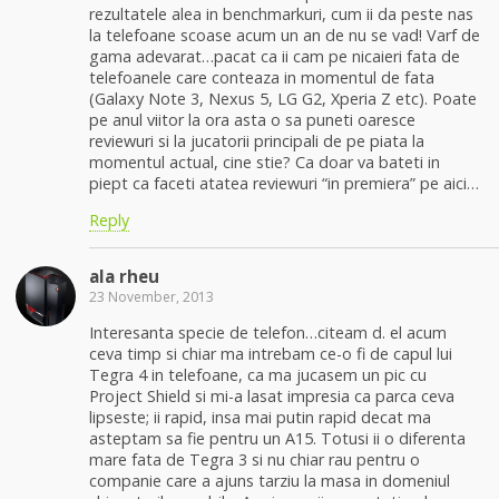
rezultatele alea in benchmarkuri, cum ii da peste nas
la telefoane scoase acum un an de nu se vad! Varf de
gama adevarat…pacat ca ii cam pe nicaieri fata de
telefoanele care conteaza in momentul de fata
(Galaxy Note 3, Nexus 5, LG G2, Xperia Z etc). Poate
pe anul viitor la ora asta o sa puneti oaresce
reviewuri si la jucatorii principali de pe piata la
momentul actual, cine stie? Ca doar va bateti in
piept ca faceti atatea reviewuri “in premiera” pe aici…
Reply
ala rheu
23 November, 2013
Interesanta specie de telefon…citeam d. el acum
ceva timp si chiar ma intrebam ce-o fi de capul lui
Tegra 4 in telefoane, ca ma jucasem un pic cu
Project Shield si mi-a lasat impresia ca parca ceva
lipseste; ii rapid, insa mai putin rapid decat ma
asteptam sa fie pentru un A15. Totusi ii o diferenta
mare fata de Tegra 3 si nu chiar rau pentru o
companie care a ajuns tarziu la masa in domeniul