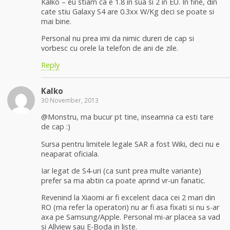
Kalko – eu stiam ca e 1.8 in sua si 2 in EU. In fine, din
cate stiu Galaxy S4 are 0.3xx W/Kg deci se poate si
mai bine.
Personal nu prea imi da nimic dureri de cap si
vorbesc cu orele la telefon de ani de zile.
Reply
Kalko
30 November, 2013
@Monstru, ma bucur pt tine, inseamna ca esti tare
de cap :)
Sursa pentru limitele legale SAR a fost Wiki, deci nu e
neaparat oficiala.
Iar legat de S4-uri (ca sunt prea multe variante)
prefer sa ma abtin ca poate aprind vr-un fanatic.
Revenind la Xiaomi ar fi excelent daca cei 2 mari din
RO (ma refer la operatori) nu ar fi asa fixati si nu s-ar
axa pe Samsung/Apple. Personal mi-ar placea sa vad
si Allview sau E-Boda in liste.