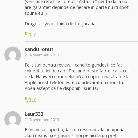
(versiune retail ce-i drept). Asta cu “merita daca nu
are garantie” depinde de fiecare in parte nu iti spot
spune eu :)
Dragos – yeap, faina de tot jucaria.
Reply
sandu ionut
21 November, 2013
Felicitari pentru review… cand te gandesti ce fac
chinezii te iei de cap.. Trecand peste faptul ca si cei
de la Hauwei cu modelul p6 au copiat una alta de la
Apple acest telefon este cu adevarat un monstru.
Abea astept sa fie disponibil si in EU
Reply
Laur333
21 November, 2013
E un piesa superba,dar ma resemnez la un xperia
zl,un nexus 5,ce gasim si noi pe aici la un pret