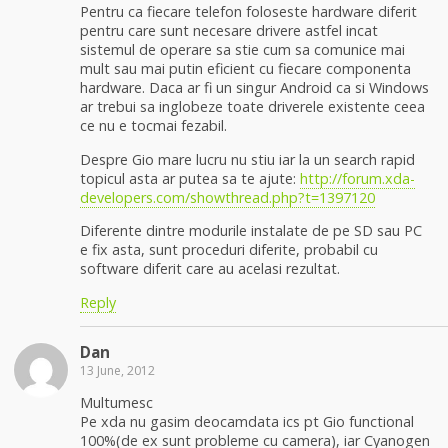
Pentru ca fiecare telefon foloseste hardware diferit
pentru care sunt necesare drivere astfel incat
sistemul de operare sa stie cum sa comunice mai
mult sau mai putin eficient cu fiecare componenta
hardware. Daca ar fi un singur Android ca si Windows
ar trebui sa inglobeze toate driverele existente ceea
ce nu e tocmai fezabil.
Despre Gio mare lucru nu stiu iar la un search rapid
topicul asta ar putea sa te ajute:
http://forum.xda-
developers.com/showthread.php?t=1397120
Diferente dintre modurile instalate de pe SD sau PC
e fix asta, sunt proceduri diferite, probabil cu
software diferit care au acelasi rezultat.
Reply
Dan
13 June, 2012
Multumesc
Pe xda nu gasim deocamdata ics pt Gio functional
100%(de ex sunt probleme cu camera), iar Cyanogen