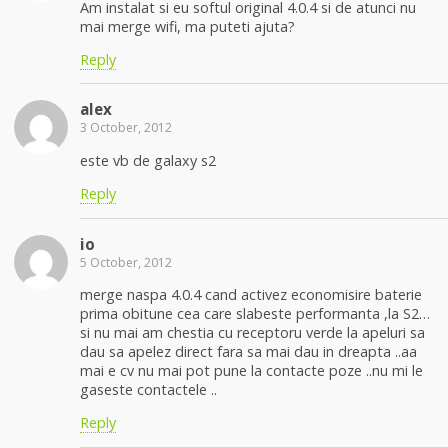
Am instalat si eu softul original 4.0.4 si de atunci nu
mai merge wifi, ma puteti ajuta?
Reply
alex
3 October, 2012
este vb de galaxy s2
Reply
io
5 October, 2012
merge naspa 4.0.4 cand activez economisire baterie
prima obitune cea care slabeste performanta ,la S2…
si nu mai am chestia cu receptoru verde la apeluri sa
dau sa apelez direct fara sa mai dau in dreapta ..aa
mai e cv nu mai pot pune la contacte poze ..nu mi le
gaseste contactele ..
Reply