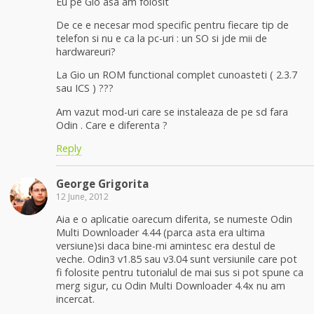
Eu pe Gio asa am folosit
De ce e necesar mod specific pentru fiecare tip de
telefon si nu e ca la pc-uri : un SO si jde mii de
hardwareuri?
La Gio un ROM functional complet cunoasteti ( 2.3.7
sau ICS ) ???
Am vazut mod-uri care se instaleaza de pe sd fara
Odin . Care e diferenta ?
Reply
George Grigorita
12 June, 2012
Aia e o aplicatie oarecum diferita, se numeste Odin
Multi Downloader 4.44 (parca asta era ultima
versiune)si daca bine-mi amintesc era destul de
veche. Odin3 v1.85 sau v3.04 sunt versiunile care pot
fi folosite pentru tutorialul de mai sus si pot spune ca
merg sigur, cu Odin Multi Downloader 4.4x nu am
incercat.