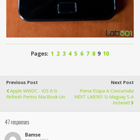
Pages:
1
2
3
4
5
6
7
8
9
10
Previous Post
Next Post
Apple WWDC - IOS 6 Si
Prima Etapa A Concursului
Refresh Pentru MacBook-Uri
NEXT LAB501 Si Maguay S-A
Incheiat!
47 responses
Bamse