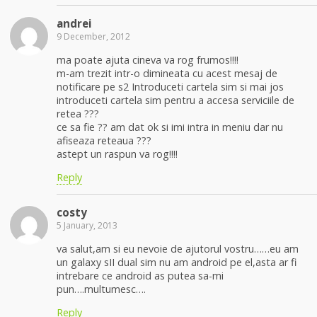
andrei
9 December, 2012
ma poate ajuta cineva va rog frumos!!!!
m-am trezit intr-o dimineata cu acest mesaj de
notificare pe s2 Introduceti cartela sim si mai jos
introduceti cartela sim pentru a accesa serviciile de
retea ???
ce sa fie ?? am dat ok si imi intra in meniu dar nu
afiseaza reteaua ???
astept un raspun va rog!!!!
Reply
costy
5 January, 2013
va salut,am si eu nevoie de ajutorul vostru……eu am
un galaxy sII dual sim nu am android pe el,asta ar fi
intrebare ce android as putea sa-mi
pun….multumesc….
Reply