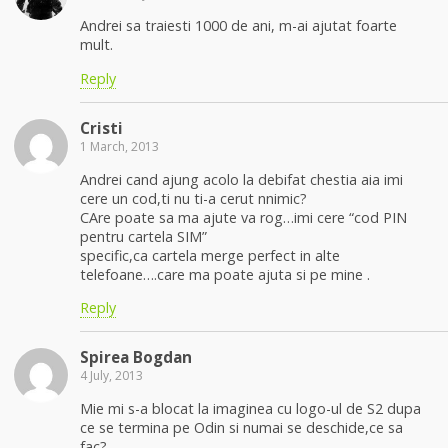
Andrei sa traiesti 1000 de ani, m-ai ajutat foarte
mult.
Reply
Cristi
1 March, 2013
Andrei cand ajung acolo la debifat chestia aia imi
cere un cod,ti nu ti-a cerut nnimic?
CAre poate sa ma ajute va rog…imi cere “cod PIN
pentru cartela SIM”
specific,ca cartela merge perfect in alte
telefoane….care ma poate ajuta si pe mine .
Reply
Spirea Bogdan
4 July, 2013
Mie mi s-a blocat la imaginea cu logo-ul de S2 dupa
ce se termina pe Odin si numai se deschide,ce sa
fac?