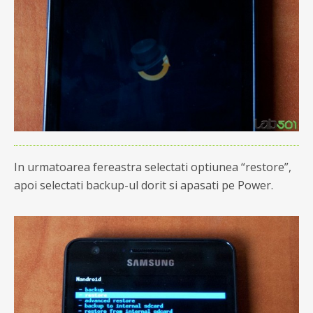
In urmatoarea fereastra selectati optiunea “restore”,
apoi selectati backup-ul dorit si apasati pe Power.