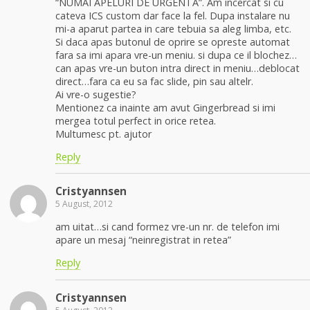
“NUMAI APELURI DE URGENTA”. Am incercat si cu
cateva ICS custom dar face la fel. Dupa instalare nu
mi-a aparut partea in care tebuia sa aleg limba, etc.
Si daca apas butonul de oprire se opreste automat
fara sa imi apara vre-un meniu. si dupa ce il blochez…
can apas vre-un buton intra direct in meniu…deblocat
direct…fara ca eu sa fac slide, pin sau altelr.
Ai vre-o sugestie?
Mentionez ca inainte am avut Gingerbread si imi
mergea totul perfect in orice retea.
Multumesc pt. ajutor
Reply
Cristyannsen
5 August, 2012
am uitat…si cand formez vre-un nr. de telefon imi
apare un mesaj “neinregistrat in retea”
Reply
Cristyannsen