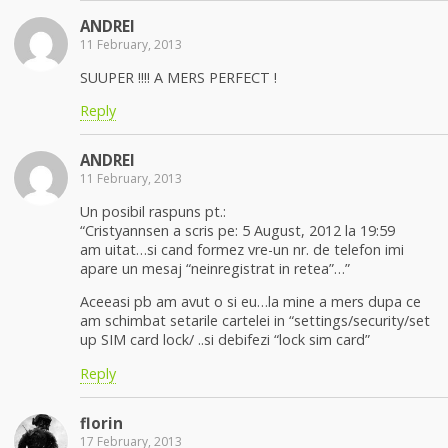
ANDREI
11 February, 2013
SUUPER !!!! A MERS PERFECT !
Reply
ANDREI
11 February, 2013
Un posibil raspuns pt.:
“Cristyannsen a scris pe: 5 August, 2012 la 19:59
am uitat…si cand formez vre-un nr. de telefon imi
apare un mesaj “neinregistrat in retea”…”
Aceeasi pb am avut o si eu…la mine a mers dupa ce
am schimbat setarile cartelei in “settings/security/set
up SIM card lock/ ..si debifezi “lock sim card”
Reply
florin
17 February, 2013