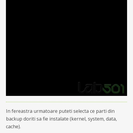
In fereastra urmatoare puteti selecta ce parti din
backup doriti sa fie instalate (kernel, system, data,
cache).