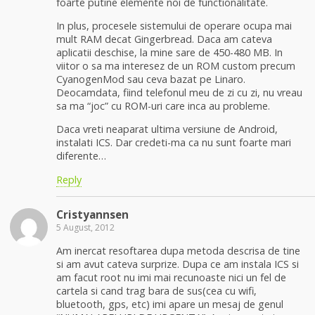
foarte putine elemente noi de functionalitate.
In plus, procesele sistemului de operare ocupa mai
mult RAM decat Gingerbread. Daca am cateva
aplicatii deschise, la mine sare de 450-480 MB. In
viitor o sa ma interesez de un ROM custom precum
CyanogenMod sau ceva bazat pe Linaro.
Deocamdata, fiind telefonul meu de zi cu zi, nu vreau
sa ma “joc” cu ROM-uri care inca au probleme.
Daca vreti neaparat ultima versiune de Android,
instalati ICS. Dar credeti-ma ca nu sunt foarte mari
diferente…
Reply
Cristyannsen
5 August, 2012
Am inercat resoftarea dupa metoda descrisa de tine
si am avut cateva surprize. Dupa ce am instala ICS si
am facut root nu imi mai recunoaste nici un fel de
cartela si cand trag bara de sus(cea cu wifi,
bluetooth, gps, etc) imi apare un mesaj de genul