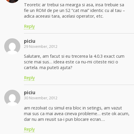
Teoretic ar trebui sa mearga si asa, insa trebuie sa
fie un ROM de pe un S2 “cat mai” identic cu al tau –
adica aceeasi tara, acelasi operator, etc.
Reply
piciu
29 November, 2012
Salutare, am facut si eu trecerea la 4.0.3 exact cum
scrie mai sus… ideea este ca nu-mi citeste nici o
cartela. ma puteti ajuta?
Reply
piciu
30 November, 2012
am rezolvat cu simul era bloc in setings, am vazut
mai sus ca mai avea cineva probleme… este ok acum,
dar nu am reusit sa-i pun blocare ecran….
Reply