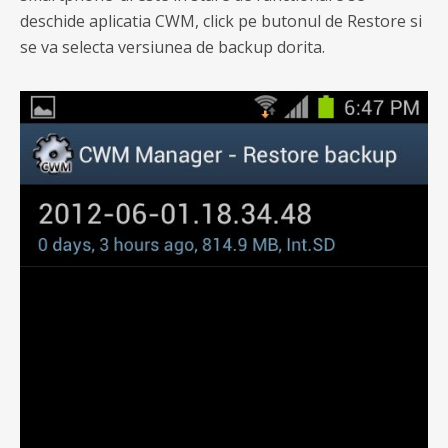
deschide aplicatia CWM, click pe butonul de Restore si
se va selecta versiunea de backup dorita.