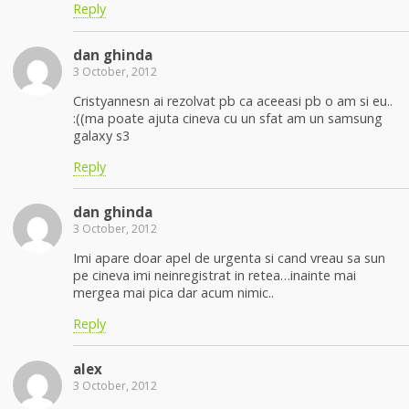
Reply
dan ghinda
3 October, 2012
Cristyannesn ai rezolvat pb ca aceeasi pb o am si eu..
:((ma poate ajuta cineva cu un sfat am un samsung
galaxy s3
Reply
dan ghinda
3 October, 2012
Imi apare doar apel de urgenta si cand vreau sa sun
pe cineva imi neinregistrat in retea…inainte mai
mergea mai pica dar acum nimic..
Reply
alex
3 October, 2012