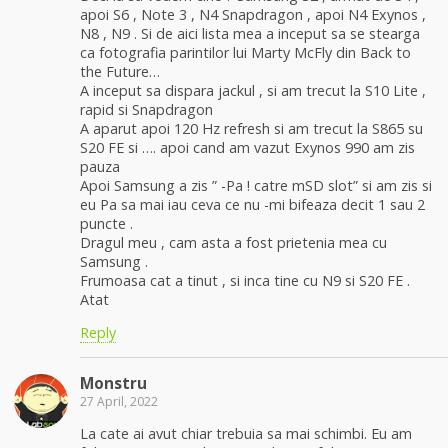
apoi S6 , Note 3 , N4 Snapdragon , apoi N4 Exynos ,
N8 , N9 . Si de aici lista mea a inceput sa se stearga
ca fotografia parintilor lui Marty McFly din Back to
the Future…
A inceput sa dispara jackul , si am trecut la S10 Lite ,
rapid si Snapdragon
A aparut apoi 120 Hz refresh si am trecut la S865 su
S20 FE si …. apoi cand am vazut Exynos 990 am zis
pauza
Apoi Samsung a zis ” -Pa ! catre mSD slot” si am zis si
eu Pa sa mai iau ceva ce nu -mi bifeaza decit 1 sau 2
puncte .
Dragul meu , cam asta a fost prietenia mea cu
Samsung .
Frumoasa cat a tinut , si inca tine cu N9 si S20 FE .
Atat
Reply
Monstru
27 April, 2022
La cate ai avut chiar trebuia sa mai schimbi. Eu am