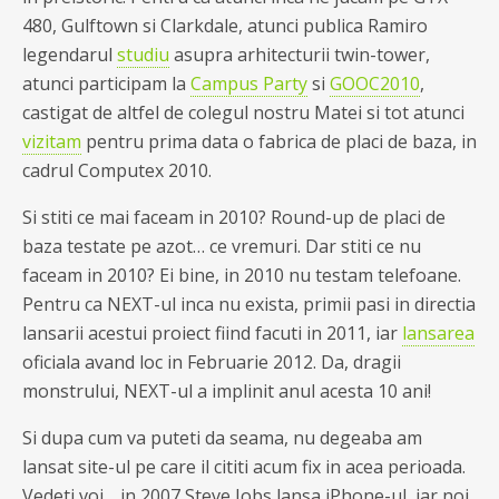
480, Gulftown si Clarkdale, atunci publica Ramiro
legendarul
studiu
asupra arhitecturii twin-tower,
atunci participam la
Campus Party
si
GOOC2010
,
castigat de altfel de colegul nostru Matei si tot atunci
vizitam
pentru prima data o fabrica de placi de baza, in
cadrul Computex 2010.
Si stiti ce mai faceam in 2010? Round-up de placi de
baza testate pe azot… ce vremuri. Dar stiti ce nu
faceam in 2010? Ei bine, in 2010 nu testam telefoane.
Pentru ca NEXT-ul inca nu exista, primii pasi in directia
lansarii acestui proiect fiind facuti in 2011, iar
lansarea
oficiala avand loc in Februarie 2012. Da, dragii
monstrului, NEXT-ul a implinit anul acesta 10 ani!
Si dupa cum va puteti da seama, nu degeaba am
lansat site-ul pe care il cititi acum fix in acea perioada.
Vedeti voi… in 2007 Steve Jobs lansa iPhone-ul, iar noi