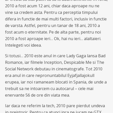
2010 a fost acum 12 ani, chiar daca aproape nu ne
vine sa credem asta. Pentru ca perceptia timpului
difera in functie de mai multi factori, inclusiv in functie
de varsta. Astfel, pentru un tanar de 18 ani, 2010 a
fost acum o eternitate. Pe de alta parte, pentru noi
2010 a fost aproape ieri… Ok, hai nu ieri… alaltaieri.
Intelegeti voi ideea.
Si totusi… 2010 este anul in care Lady Gaga lansa Bad
Romance, iar filmele Inception, Despicable Me si The
Social Network debutau in cinematografe. Tot 2010
era anul in care nepronuntabilul Eyjafjallajokull
erupea, iar noi ramaneam blocati in Spania, de unde a
trebuit sa ne intoarcem cu autocarul – cele mai
enervante 56 de ore din viata mea.
Iar daca ne referim la tech, 2010 pare pierdut undeva
in preistoric. Pentru ca atunci inca ne jucam pe GTX