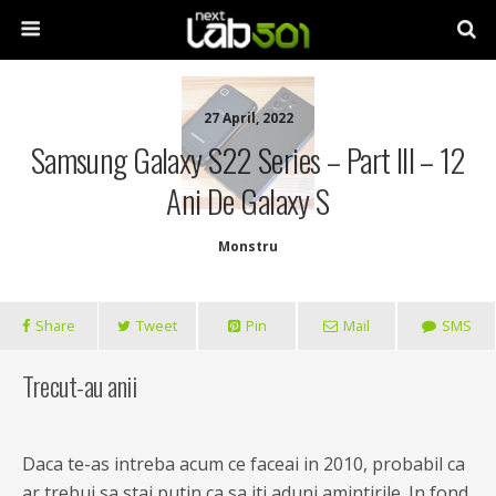
27 April, 2022
Samsung Galaxy S22 Series – Part III – 12
Ani De Galaxy S
Monstru
Share
Tweet
Pin
Mail
SMS
Trecut-au anii
Daca te-as intreba acum ce faceai in 2010, probabil ca
ar trebui sa stai putin ca sa iti aduni amintirile. In fond,