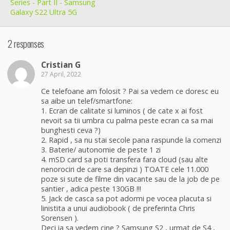
Series - Part II - Samsung
Galaxy S22 Ultra 5G
2 responses
Cristian G
27 April, 2022
Ce telefoane am folosit ? Pai sa vedem ce doresc eu
sa aibe un telef/smartfone:
1. Ecran de calitate si luminos ( de cate x ai fost
nevoit sa tii umbra cu palma peste ecran ca sa mai
bunghesti ceva ?)
2. Rapid , sa nu stai secole pana raspunde la comenzi
3. Baterie/ autonomie de peste 1 zi
4. mSD card sa poti transfera fara cloud (sau alte
nenorociri de care sa depinzi ) TOATE cele 11.000
poze si sute de filme din vacante sau de la job de pe
santier , adica peste 130GB !!!
5. Jack de casca sa pot adormi pe vocea placuta si
linistita a unui audiobook ( de preferinta Chris
Sorensen ).
Deci ia sa vedem cine ? Samsung S2 , urmat de S4 ,