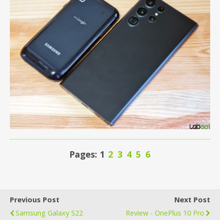
Pages: 1
2
3
4
5
6
Previous Post
Next Post
Samsung Galaxy S22
Review - OnePlus 10 Pro