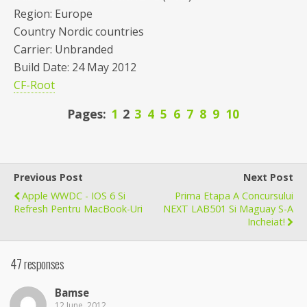
Region: Europe
Country Nordic countries
Carrier: Unbranded
Build Date: 24 May 2012
CF-Root
Pages:
1
2
3
4
5
6
7
8
9
10
Previous Post
Next Post
Apple WWDC - IOS 6 Si
Prima Etapa A Concursului
Refresh Pentru MacBook-Uri
NEXT LAB501 Si Maguay S-A
Incheiat!
47 responses
Bamse
12 June, 2012