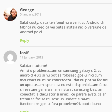
George
5 January, 2013
Salut costy, daca telefonul nu a venit cu Android din
fabrica nu cred ca vei putea instala nici o versiune de
Android pe el.
Reply
Iosif
17 January, 2013
Salutare tuturor!
Am si o problema…am un samsung galaxy s 2, cu
android 4.0.3 si nu pot sa folosesc gps-ul nici cum…
mai exact nu mi se conecteaza…dar nu pot sa fac nici
un update…imi spune ca nu este disponibil…am facut
si resetare generala, am instalat samsung kies, am
conectat la claculator si nimic…ce parere aveti, ce ar
trebui sa fac sa reusesc un update si sa-mi
functioneze gps-ul fara probeleme?Noapte buna
Reply