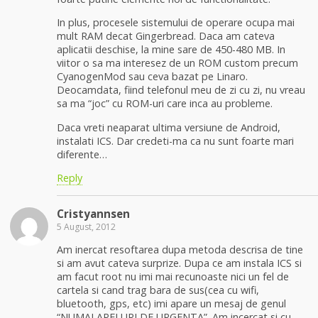
In plus, procesele sistemului de operare ocupa mai
mult RAM decat Gingerbread. Daca am cateva
aplicatii deschise, la mine sare de 450-480 MB. In
viitor o sa ma interesez de un ROM custom precum
CyanogenMod sau ceva bazat pe Linaro.
Deocamdata, fiind telefonul meu de zi cu zi, nu vreau
sa ma “joc” cu ROM-uri care inca au probleme.
Daca vreti neaparat ultima versiune de Android,
instalati ICS. Dar credeti-ma ca nu sunt foarte mari
diferente…
Reply
Cristyannsen
5 August, 2012
Am inercat resoftarea dupa metoda descrisa de tine
si am avut cateva surprize. Dupa ce am instala ICS si
am facut root nu imi mai recunoaste nici un fel de
cartela si cand trag bara de sus(cea cu wifi,
bluetooth, gps, etc) imi apare un mesaj de genul
“NUMAI APELURI DE URGENTA”. Am incercat si cu