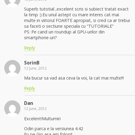
Superb tutotial ,excelent scris si subiect tratat exact
la timp :).Eu unul astept cu mare interes cat mai
multe in viitorul FOARTE apropiat, si cred ca ar trebui
sa faceti o sectiune speciala cu “TUTORIALE”
PS: Pe cand un roundup al GPU-urilor din
smartphone-uri?
Reply
SorinB
12 June, 2012
Ma bucur sa vad asa ceva la voi, la cat mai multe!!!
Reply
Dan
12 June, 2012
Excelent!Multumiri
Odin parca e la versiunea 4.42
Eu pe Gio asa am folosit