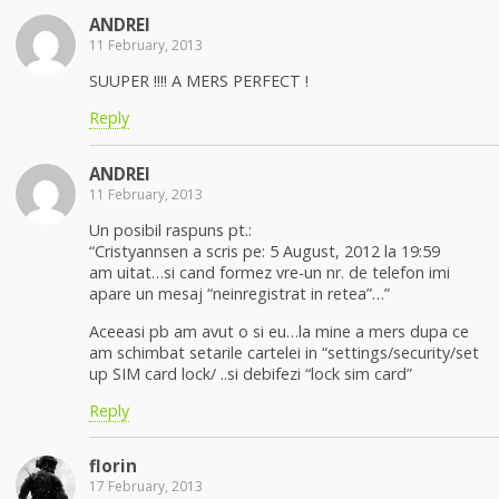
ANDREI
11 February, 2013
SUUPER !!!! A MERS PERFECT !
Reply
ANDREI
11 February, 2013
Un posibil raspuns pt.:
“Cristyannsen a scris pe: 5 August, 2012 la 19:59
am uitat…si cand formez vre-un nr. de telefon imi
apare un mesaj “neinregistrat in retea”…”
Aceeasi pb am avut o si eu…la mine a mers dupa ce
am schimbat setarile cartelei in “settings/security/set
up SIM card lock/ ..si debifezi “lock sim card”
Reply
florin
17 February, 2013