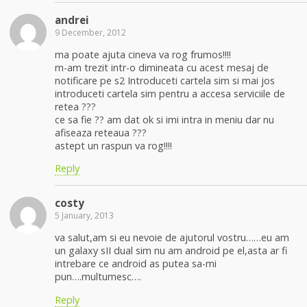
andrei
9 December, 2012
ma poate ajuta cineva va rog frumos!!!!
m-am trezit intr-o dimineata cu acest mesaj de
notificare pe s2 Introduceti cartela sim si mai jos
introduceti cartela sim pentru a accesa serviciile de
retea ???
ce sa fie ?? am dat ok si imi intra in meniu dar nu
afiseaza reteaua ???
astept un raspun va rog!!!!
Reply
costy
5 January, 2013
va salut,am si eu nevoie de ajutorul vostru……eu am
un galaxy sII dual sim nu am android pe el,asta ar fi
intrebare ce android as putea sa-mi
pun….multumesc….
Reply