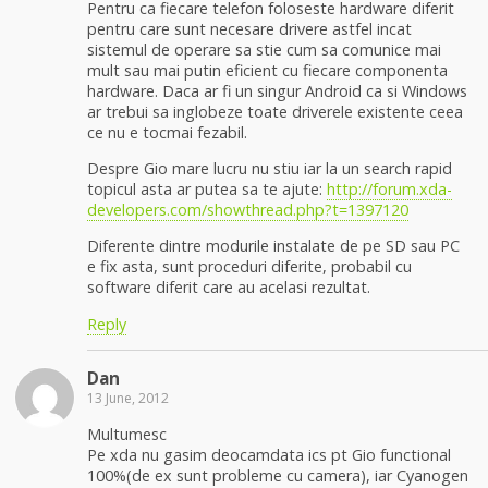
Pentru ca fiecare telefon foloseste hardware diferit
pentru care sunt necesare drivere astfel incat
sistemul de operare sa stie cum sa comunice mai
mult sau mai putin eficient cu fiecare componenta
hardware. Daca ar fi un singur Android ca si Windows
ar trebui sa inglobeze toate driverele existente ceea
ce nu e tocmai fezabil.
Despre Gio mare lucru nu stiu iar la un search rapid
topicul asta ar putea sa te ajute:
http://forum.xda-
developers.com/showthread.php?t=1397120
Diferente dintre modurile instalate de pe SD sau PC
e fix asta, sunt proceduri diferite, probabil cu
software diferit care au acelasi rezultat.
Reply
Dan
13 June, 2012
Multumesc
Pe xda nu gasim deocamdata ics pt Gio functional
100%(de ex sunt probleme cu camera), iar Cyanogen