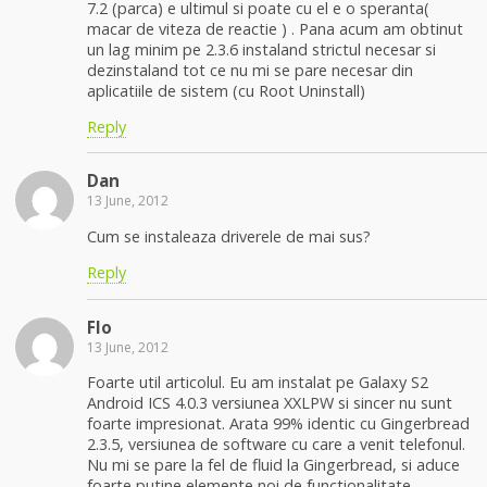
7.2 (parca) e ultimul si poate cu el e o speranta(
macar de viteza de reactie ) . Pana acum am obtinut
un lag minim pe 2.3.6 instaland strictul necesar si
dezinstaland tot ce nu mi se pare necesar din
aplicatiile de sistem (cu Root Uninstall)
Reply
Dan
13 June, 2012
Cum se instaleaza driverele de mai sus?
Reply
Flo
13 June, 2012
Foarte util articolul. Eu am instalat pe Galaxy S2
Android ICS 4.0.3 versiunea XXLPW si sincer nu sunt
foarte impresionat. Arata 99% identic cu Gingerbread
2.3.5, versiunea de software cu care a venit telefonul.
Nu mi se pare la fel de fluid la Gingerbread, si aduce
foarte putine elemente noi de functionalitate.