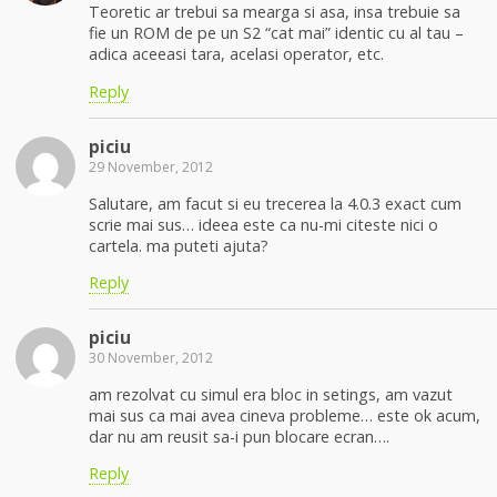
Teoretic ar trebui sa mearga si asa, insa trebuie sa
fie un ROM de pe un S2 “cat mai” identic cu al tau –
adica aceeasi tara, acelasi operator, etc.
Reply
piciu
29 November, 2012
Salutare, am facut si eu trecerea la 4.0.3 exact cum
scrie mai sus… ideea este ca nu-mi citeste nici o
cartela. ma puteti ajuta?
Reply
piciu
30 November, 2012
am rezolvat cu simul era bloc in setings, am vazut
mai sus ca mai avea cineva probleme… este ok acum,
dar nu am reusit sa-i pun blocare ecran….
Reply