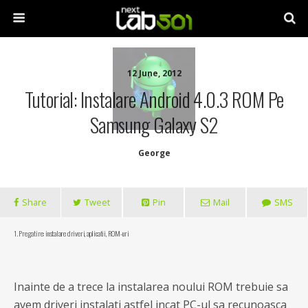
12 June, 2012
Tutorial: Instalare Android 4.0.3 ROM Pe
Samsung Galaxy S2
George
Share
Tweet
Pin
Mail
SMS
1. Pregatire: instalare driveri, aplicatii, ROM-uri
Inainte de a trece la instalarea noului ROM trebuie sa
avem driveri instalati astfel incat PC-ul sa recunoasca