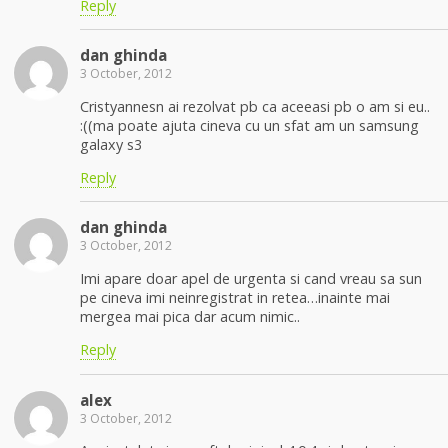
Reply
dan ghinda
3 October, 2012
Cristyannesn ai rezolvat pb ca aceeasi pb o am si eu..
:((ma poate ajuta cineva cu un sfat am un samsung
galaxy s3
Reply
dan ghinda
3 October, 2012
Imi apare doar apel de urgenta si cand vreau sa sun
pe cineva imi neinregistrat in retea…inainte mai
mergea mai pica dar acum nimic..
Reply
alex
3 October, 2012