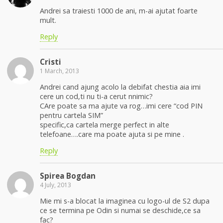
Andrei sa traiesti 1000 de ani, m-ai ajutat foarte
mult.
Reply
Cristi
1 March, 2013
Andrei cand ajung acolo la debifat chestia aia imi
cere un cod,ti nu ti-a cerut nnimic?
CAre poate sa ma ajute va rog…imi cere “cod PIN
pentru cartela SIM”
specific,ca cartela merge perfect in alte
telefoane….care ma poate ajuta si pe mine .
Reply
Spirea Bogdan
4 July, 2013
Mie mi s-a blocat la imaginea cu logo-ul de S2 dupa
ce se termina pe Odin si numai se deschide,ce sa
fac?