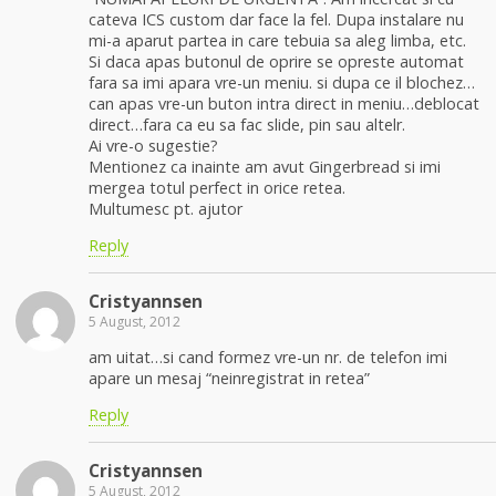
cateva ICS custom dar face la fel. Dupa instalare nu
mi-a aparut partea in care tebuia sa aleg limba, etc.
Si daca apas butonul de oprire se opreste automat
fara sa imi apara vre-un meniu. si dupa ce il blochez…
can apas vre-un buton intra direct in meniu…deblocat
direct…fara ca eu sa fac slide, pin sau altelr.
Ai vre-o sugestie?
Mentionez ca inainte am avut Gingerbread si imi
mergea totul perfect in orice retea.
Multumesc pt. ajutor
Reply
Cristyannsen
5 August, 2012
am uitat…si cand formez vre-un nr. de telefon imi
apare un mesaj “neinregistrat in retea”
Reply
Cristyannsen
5 August, 2012