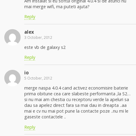
Am instalat si eu softul original 4.0.4 si de atunci nu
mai merge wifi, ma puteti ajuta?
Reply
alex
3 October, 2012
este vb de galaxy s2
Reply
io
5 October, 2012
merge naspa 4.0.4 cand activez economisire baterie
prima obitune cea care slabeste performanta ,la S2…
si nu mai am chestia cu receptoru verde la apeluri sa
dau sa apelez direct fara sa mai dau in dreapta ..aa
mai e cv nu mai pot pune la contacte poze ..nu mi le
gaseste contactele ..
Reply