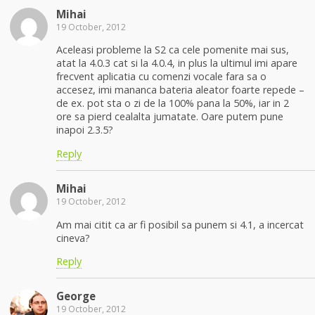
Mihai
19 October, 2012
Aceleasi probleme la S2 ca cele pomenite mai sus,
atat la 4.0.3 cat si la 4.0.4, in plus la ultimul imi apare
frecvent aplicatia cu comenzi vocale fara sa o
accesez, imi mananca bateria aleator foarte repede –
de ex. pot sta o zi de la 100% pana la 50%, iar in 2
ore sa pierd cealalta jumatate. Oare putem pune
inapoi 2.3.5?
Reply
Mihai
19 October, 2012
Am mai citit ca ar fi posibil sa punem si 4.1, a incercat
cineva?
Reply
George
19 October, 2012