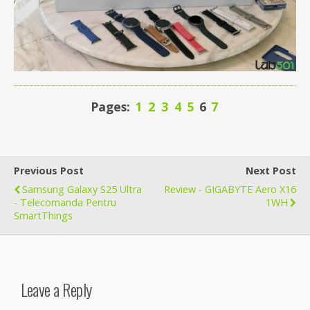
Pages:
1
2
3
4
5
6
7
Previous Post
Next Post
Samsung Galaxy S25 Ultra
Review - GIGABYTE Aero X16
- Telecomanda Pentru
1WH
SmartThings
Leave a Reply