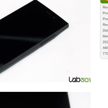
Rev
Pro
Pre
Rev
Did
Met
20
AMD
77