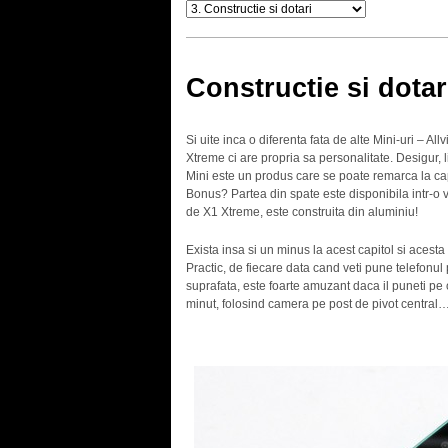
Constructie si dotar
Si uite inca o diferenta fata de alte Mini-uri – A
Xtreme ci are propria sa personalitate. Desigur, l
Mini este un produs care se poate remarca la cap
Bonus? Partea din spate este disponibila intr-o va
de X1 Xtreme, este construita din aluminiu!
Exista insa si un minus la acest capitol si acesta
Practic, de fiecare data cand veti pune telefonul
suprafata, este foarte amuzant daca il puneti pe o
minut, folosind camera pe post de pivot central