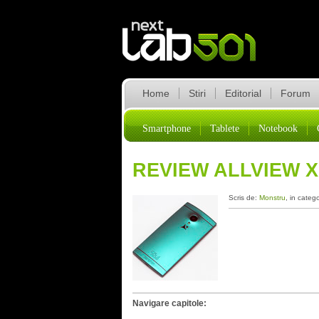
Home
Stiri
Editorial
Forum
Smartphone
Tablete
Notebook
REVIEW ALLVIEW X
Scris de:
Monstru
, in categ
Navigare capitole: