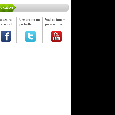
dication
iteaza-ne
Urmareste-ne
Vezi ce facem
Facebook
pe Twitter
pe YouTube