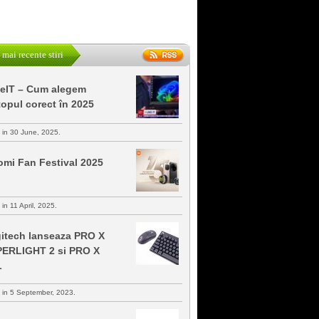
 mai recente stiri
keIT – Cum alegem
topul corect în 2025
s in 30 June, 2025.
omi Fan Festival 2025
 in 11 April, 2025.
itech lanseaza PRO X
ERLIGHT 2 si PRO X
L
s in 5 September, 2023.