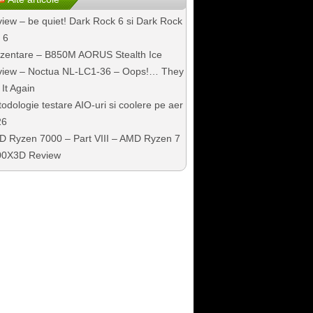
iew – be quiet! Dark Rock 6 si Dark Rock
 6
zentare – B850M AORUS Stealth Ice
iew – Noctua NL-LC1-36 – Oops!… They
 It Again
odologie testare AIO-uri si coolere pe aer
26
 Ryzen 7000 – Part VIII – AMD Ryzen 7
00X3D Review