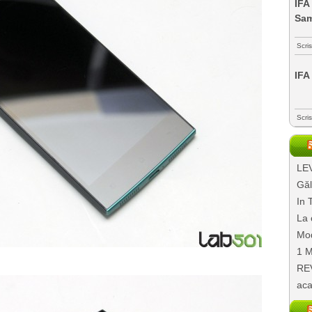
IFA
Sa
Scri
IFA
Scri
LEV
Găl
In 
La 
Mod
1 M
REV
aca