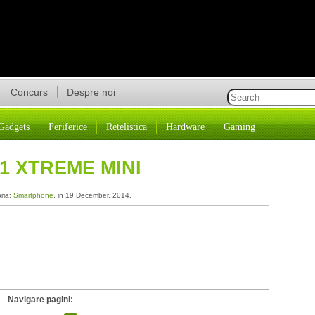
Concurs
Despre noi
Gadgets
Periferice
Retelistica
Hardware
Gaming
1 XTREME MINI
oria:
Smartphone
, in 19 December, 2014.
Navigare pagini: