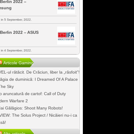
 Berlin 2022 –
msung
s in 5 September, 2022.
 Berlin 2022 – ASUS
s in 4 September, 2022.
Articole Gaming
EL-ul rătăcit. De Crăciun, liber la „răsfoit”!
ăgia de duminică: I Dreamed Of A Palace
The Sky
o aruncatură de cartof: Call of Duty
ern Warfare 2
ai Gălăgios: Shoot Many Robots!
IEW: The Solus Project / Nicăieri nu-i ca
să!
Alte articole