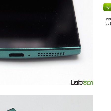
Syn
Viz
pe 