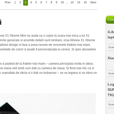
Prev
1
2
3
4
5
6
7
8
9
10
...
13
14
15
Next
Cele
i
iLi
llview X1 Xtreme Mini nu arata ca o copie la scara mai mica a lui X1
lap
iniile generale si anumite detalii sunt similare, insa Allview X1 Xtreme
itolul design si fara a avea nevoie de renumele fratelui mai mare.
Scri
rietate de culori si poate fi personalizata la cerere. Si spre deosebire
Xia
 s-a pastrat de la fratele mai mare – camera principala iesita in afara.
 pe masa veti simti cum dati cu camera de masa. Si fiind mai mic ca si
 suprafata de sticla si ii dati un bobarnac – se va legana si va vibra un
Scris
…
Log
SUP
TK
Scri