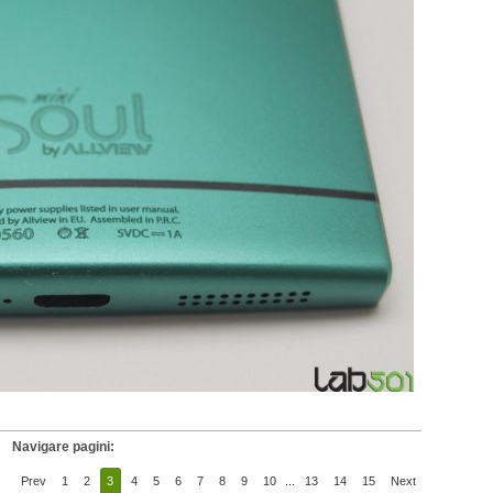
Navigare pagini:
Prev
1
2
3
4
5
6
7
8
9
10
...
13
14
15
Next