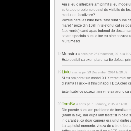
Am si eu o intrebare,am primit si eu modelu
sufera de probleme destul de vizibile de foca
modul de focalizare?
Pozele care ies bine focalizate sunt bune cal
mare(7 poze din 10)!Tin telefonul cat se po
face verde) cand apas butonul de declansare
setare speciala si nu o fac eu bine as vrea 
Multumesc!
Monstru
a scris pe:
28 December, 2014 la 19:
Este posibil ca exemplarul sa fie defect, prin
Liviu
a scris pe:
29 December, 2014 la 20:59
Si eu am primit un model X1 Xtreme mini ver
distanta ! Fuck – il trimit inapoi ! DOA cre
Este ilizibil ce pozezi , imi vine sa arunc cu 
TomBv
a scris pe:
1 January, 2015 la 14:20
Din pacate si eu am probleme de focalizare l
(eram la ski), dar dupa lam testat si in cal
in garantie, ca doar camera era unul dintre 
La capitolul memorie: viteza de citire e bun
Adica ma intreb daca ar fi avut 8GB atunci ce 