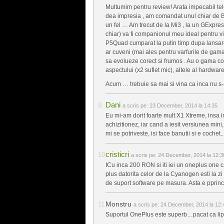
Multumim pentru review! Arata impecabil telef
dea impresia , am comandat unul chiar de BF 
un fel … Am trecut de la Mi3 , la un GExpres
chiar) va fi companionul meu ideal pentru vi
P5Quad cumparat la putin timp dupa lansare) 
ar cuveni (mai ales pentru varfurile de gama)
sa evolueze corect si frumos . Au o gama co
aspectului (x2 suflet mic), altele al hardware
Acum … trebuie sa mai si vina ca inca nu s-
Dani
a scris pe:
23 December, 2014 la 14:35
Eu mi-am dorit foarte mult X1 Xtreme, insa in
achizitionez, iar cand a iesit versiunea mini
mi se potriveste, isi face banutii si e cochet..
cristicri
a scris pe:
24 December, 2014 la 12:3
ICu inca 200 RON si iti iei un oneplus one 
plus datorita celor de la Cyanogen esti la z
de suport software pe masura. Asta e pprinci
Monstru
a scris pe:
24 December, 2014 la 12:
Suportul OnePlus este superb…pacat ca li