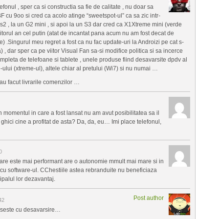
onul , sper ca si constructia sa fie de calitate , nu doar sa
cu 9oo si cred ca acolo atinge “sweetspot-ul” ca sa zic intr-
s2 , la un G2 mini , si apoi la un S3 dar cred ca X1Xtreme mini (verde
itorul an cel putin (atat de incantat pana acum nu am fost decat de
.Singurul meu regret a fost ca nu fac update-uri la Androizi pe cat s-
 , dar sper ca pe viitor Visual Fan sa-si modifice politica si sa incerce
mpleta de telefoane si tablete , unele produse fiind desavarsite dpdv al
-ului (xtreme-ul), altele chiar al pretului (Wi7) si nu numai …
au facut livrarile comenzilor …
 momentul in care a fost lansat nu am avut posibilitatea sa il
, ghici cine a profitat de asta? Da, da, eu… Imi place telefonul,
0
care este mai performant are o autonomie mmult mai mare si in
i cu software-ul. CChestiile astea rebranduite nu beneficiaza
palul lor dezavantaj.
Post author
42
pseste cu desavarsire…