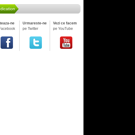
dication
iteaza-ne
Urmareste-ne
Vezi ce facem
Facebook
pe Twitter
pe YouTube