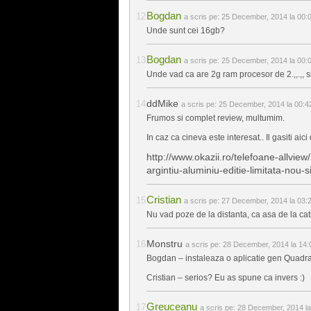
Bogdan
a scris pe:
25 December, 2014 la 00:
Unde sunt cei 16gb?
Bogdan
a scris pe:
25 December, 2014 la 00:
Unde vad ca are 2g ram procesor de 2.,,.,, 
ddMike
a scris pe:
25 December, 2014 la 00:4
Frumos si complet review, multumim.
In caz ca cineva este interesat.. Il gasiti aici
http://www.okazii.ro/telefoane-allvi
argintiu-aluminiu-editie-limitata-n
Cristian
a scris pe:
27 December, 2014 la 03:
Nu vad poze de la distanta, ca asa de la ca
Monstru
a scris pe:
28 December, 2014 la 14:
Bogdan – instaleaza o aplicatie gen Quadran
Cristian – serios? Eu as spune ca invers :)
Greuceanu
a scris pe:
28 December, 2014 la