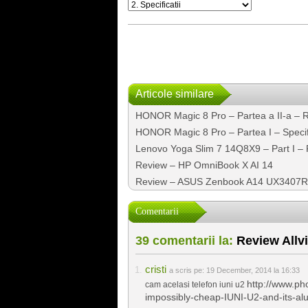
Articole similare
HONOR Magic 8 Pro – Partea a II-a – 
HONOR Magic 8 Pro – Partea I – Specific
Lenovo Yoga Slim 7 14Q8X9 – Part I –
Review – HP OmniBook X AI 14
Review – ASUS Zenbook A14 UX3407RA
Comentarii
39 comentarii la:
Review Allv
cristi
a scris pe:
19 December, 2014 la 16:33
http://www.p
cam acelasi telefon iuni u2
impossibly-cheap-IUNI-U2-and-its-a