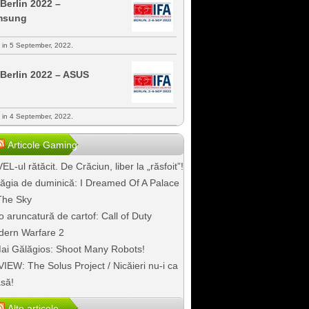
 Berlin 2022 –
msung
s in 5 September, 2022.
 Berlin 2022 – ASUS
s in 4 September, 2022.
Articole Gaming
EL-ul rătăcit. De Crăciun, liber la „răsfoit”!
ăgia de duminică: I Dreamed Of A Palace
The Sky
o aruncatură de cartof: Call of Duty
ern Warfare 2
ai Gălăgios: Shoot Many Robots!
IEW: The Solus Project / Nicăieri nu-i ca
să!
Alte articole