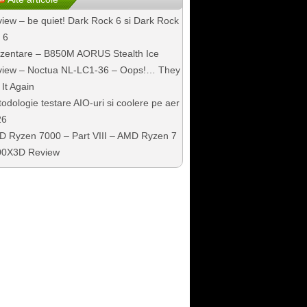
iew – be quiet! Dark Rock 6 si Dark Rock
 6
zentare – B850M AORUS Stealth Ice
iew – Noctua NL-LC1-36 – Oops!… They
 It Again
odologie testare AIO-uri si coolere pe aer
26
 Ryzen 7000 – Part VIII – AMD Ryzen 7
00X3D Review