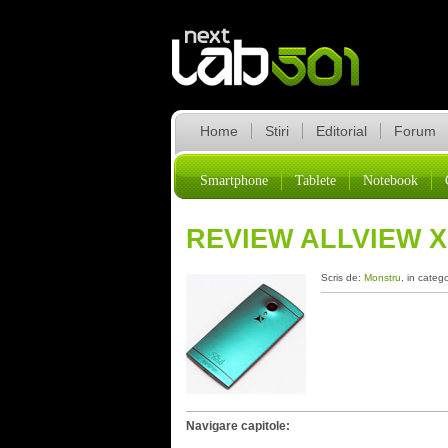
Home
Stiri
Editorial
Forum
Smartphone
Tablete
Notebook
REVIEW ALLVIEW X
Scris de:
Monstru
, in categ
Navigare capitole: