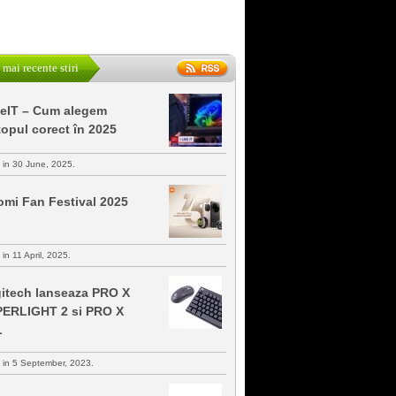
 mai recente stiri
keIT – Cum alegem
topul corect în 2025
s in 30 June, 2025.
omi Fan Festival 2025
 in 11 April, 2025.
itech lanseaza PRO X
ERLIGHT 2 si PRO X
L
s in 5 September, 2023.