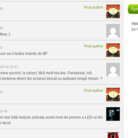
Post author
Syn
35
Viz
45
pe 
tbuy :)
Post author
53
m sa il testez inainte de BF
014 la 20:47
view succint, la obiect, fără mult bla-bla. Paradoxal, mă
ată lanterna direct din ecranul blocat cu apăsare lungă Volum -?
Post author
44
19:46
lum mai întâi trebuie activata acest mod de pornire a LED-ul din
e facut