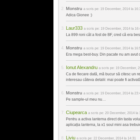
Monstru
a scris pe:
19 December, 2014 la 16:
Adica Gionee :)
Laur333
a scris pe:
19 December, 2014 la 16:
La 899 roni cât a fost de BF, cred că era bes
Monstru
a scris pe:
19 December, 2014 la 16:
Era mega best-buy. Din pacate nu am avut cu
Ionut Alexandru
a scris pe:
19 December, 2
Ca de fiecare dată, mă bucur să citesc un re
interesau câteva detalii: mai poate fi activ
Monstru
a scris pe:
19 December, 2014 la 23:
Pe sample-ul meu nu…
Ciupearca
a scris pe:
20 December, 2014 la 
Pentru a activa lanterna direct din tasta vo
aplicația lanterna, la x1 soul mini asa trebui
Liviu
a scris pe:
22 December, 2014 la 14:31