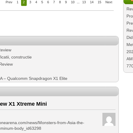
Prev
1
2
3
4
5
6
7
8
9
10
...
13
14
15
Next
Rev
Pro
Pre
Rev
Did
Met
Review
20
atii, constructie
AMD
 Review
77
 – Qualcomm Snapdragon X1 Elite
iew X1 Xtreme Mini
honearena.com/news/Monsters-from-Asia-the-
luminum-body_id63298