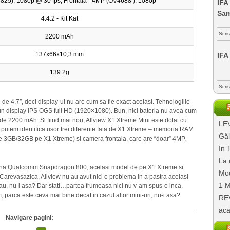
25), 1080p @ 30 fps, Frontala - 4MP (OV4688 ), 1080p
IFA
Sa
4.4.2 - Kit Kat
Scri
2200 mAh
137x66x10,3 mm
IFA
139.2g
Scri
4.7″, deci display-ul nu are cum sa fie exact acelasi. Tehnologiile
 un display IPS OGS full HD (1920×1080). Bun, nici bateria nu avea cum
de 2200 mAh. Si fiind mai nou, Allview X1 Xtreme Mini este dotat cu
LEV
i putem identifica usor trei diferente fata de X1 Xtreme – memoria RAM
Găl
e 3GB/32GB pe X1 Xtreme) si camera frontala, care are “doar” 4MP,
In 
La 
suna Qualcomm Snapdragon 800, acelasi model de pe X1 Xtreme si
Mod
evasazica, Allview nu au avut nici o problema in a pastra acelasi
1 M
rau, nu-i asa? Dar stati…partea frumoasa nici nu v-am spus-o inca.
rca este ceva mai bine decat in cazul altor mini-uri, nu-i asa?
REV
aca
Navigare pagini: