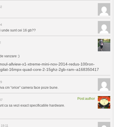
02
04
si unde sunt cei 16 gb??
2
 de vanzare :)
ew/noul-allview-x1-xtreme-mini-nov-2014-redus-100ron-
ou-sigilat-16mpx-quad-core-2-15ghz-2gb-ram–a168350417
29
tiva cm “orice” camera face poze bune.
Post author
07
t ca sa vezi exact specificatiile hardware.
 19:11