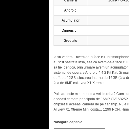
Camera
16MP ( OV168
Android
Acumulator
Dimensiuni
Greutate
Ia sa vedem…avem de-a face cu un smartphone de 
au fost pastrate insa, asa ca avem de-a face cu
sa fie identica, prin urmare avem un acumulator 
sistemul de operare Android 4.4.2 Kit Kat. Si ma
de “doar” 2GB, stocarea interna de 16GB (fata d
fata de 8MP cat avea X1 Xtreme.
Pai care este minunea, ma veti intreba? Cum 
aceeasi camera principala de 16MP OV16825? Car
chipset si aceeasi camera de pe flagship. Nu e 
Allview X1 Xtreme Mini costa… 1299 RON. Hmm, pa
Navigare capitole: