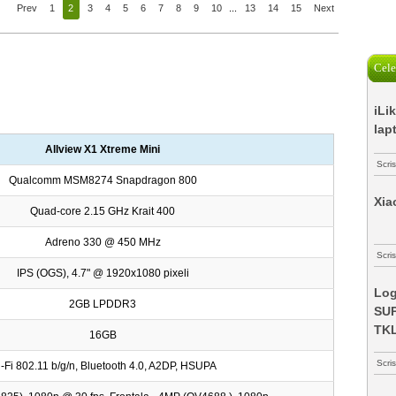
Prev
1
2
3
4
5
6
7
8
9
10
...
13
14
15
Next
Cele
iLi
lap
Allview X1 Xtreme Mini
Scri
Qualcomm MSM8274 Snapdragon 800
Xia
Quad-core 2.15 GHz Krait 400
Adreno 330 @ 450 MHz
Scris
IPS (OGS), 4.7" @ 1920x1080 pixeli
Log
2GB LPDDR3
SUP
TK
16GB
Scri
-Fi 802.11 b/g/n, Bluetooth 4.0, A2DP, HSUPA