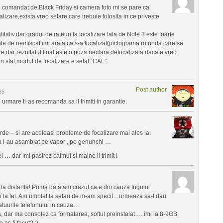
l comandat de Black Friday si camera foto mi se pare ca
lizare,exista vreo setare care trebuie folosita in ce priveste
itativ,dar gradul de rateuri la focalizare fata de Note 3 este foarte
ate de nemiscat,imi arata ca s-a focalizat(pictograma rotunda care se
,dar rezultatul final este o poza neclara,defocalizata,daca e vreo
un sfat,modul de focalizare e setat “CAF”.
Post author
35
 urmare ti-as recomanda sa il trimiti in garantie.
de – si are aceleasi probleme de focalizare mai ales la
d ca l-au asamblat pe vapor , pe genunchi …
el … dar imi pastrez calmul si maine il trimit !
a distanta! Prima data am crezut ca e din cauza frigului
d si la fel. Am umblat la setari de m-am specit…urmeaza sa-l dau
atuurile telefonului in cauza…
a, dar ma consolez ca formatarea, softul preinstalat…..imi ia 8-9GB.
as fi facut? ;)