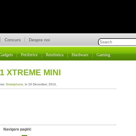
Concurs
Despre noi
Gadgets
Periferice
Retelistica
Hardware
Gaming
1 XTREME MINI
oria:
Smartphone
, in 19 December, 2014.
Navigare pagini: