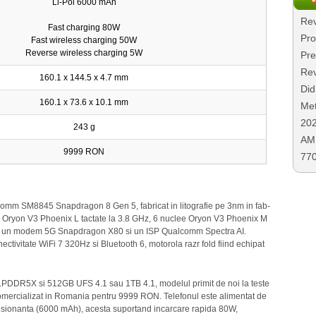
Li-Pol 6000 mAh
Rev
Fast charging 80W
Pro
Fast wireless charging 50W
Reverse wireless charging 5W
Pre
Rev
160.1 x 144.5 x 4.7 mm
Did
160.1 x 73.6 x 10.1 mm
Met
20
243 g
AMD
9999 RON
77
lcomm SM8845 Snapdragon 8 Gen 5, fabricat in litografie pe 3nm in fab-
e Oryon V3 Phoenix L tactate la 3.8 GHz, 6 nuclee Oryon V3 Phoenix M
829, un modem 5G Snapdragon X80 si un ISP Qualcomm Spectra AI.
ivitate WiFi 7 320Hz si Bluetooth 6, motorola razr fold fiind echipat
LPDDR5X si 512GB UFS 4.1 sau 1TB 4.1, modelul primit de noi la teste
 comercializat in Romania pentru 9999 RON. Telefonul este alimentat de
resionanta (6000 mAh), acesta suportand incarcare rapida 80W,