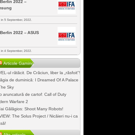
 Berlin 2022 –
msung
s in 5 September, 2022.
 Berlin 2022 – ASUS
s in 4 September, 2022.
Articole Gaming
EL-ul rătăcit. De Crăciun, liber la „răsfoit”!
ăgia de duminică: I Dreamed Of A Palace
The Sky
o aruncatură de cartof: Call of Duty
ern Warfare 2
ai Gălăgios: Shoot Many Robots!
IEW: The Solus Project / Nicăieri nu-i ca
să!
Alte articole