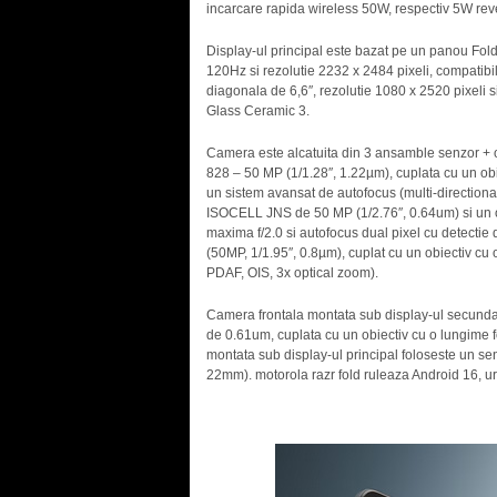
incarcare rapida wireless 50W, respectiv 5W rev
Display-ul principal este bazat pe un panou Fol
120Hz si rezolutie 2232 x 2484 pixeli, compati
diagonala de 6,6″, rezolutie 1080 x 2520 pixeli si
Glass Ceramic 3.
Camera este alcatuita din 3 ansamble senzor + o
828 – 50 MP (1/1.28″, 1.22µm), cuplata cu un ob
un sistem avansat de autofocus (multi-directio
ISOCELL JNS de 50 MP (1/2.76″, 0.64um) si un o
maxima f/2.0 si autofocus dual pixel cu detectie
(50MP, 1/1.95″, 0.8µm), cuplat cu un obiectiv c
PDAF, OIS, 3x optical zoom).
Camera frontala montata sub display-ul secundar 
de 0.61um, cuplata cu un obiectiv cu o lungime 
montata sub display-ul principal foloseste un senz
22mm). motorola razr fold ruleaza Android 16, u