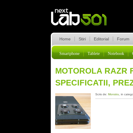
Home
Stiri
Editorial
Forum
Smartphone
Tablete
Notebook
MOTOROLA RAZR FO
SPECIFICATII, PR
Scris de:
Monstru
, in categ