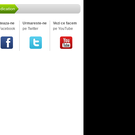
dication
iteaza-ne
Urmareste-ne
Vezi ce facem
Facebook
pe Twitter
pe YouTube