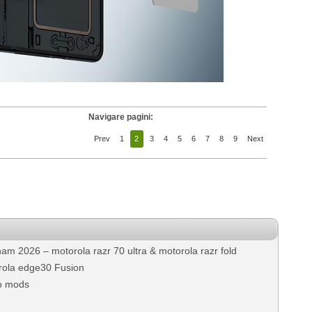
Navigare pagini:
Prev
1
2
3
4
5
6
7
8
9
Next
nam 2026 – motorola razr 70 ultra & motorola razr fold
rola edge30 Fusion
to mods