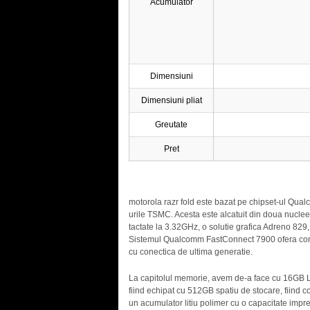
Acumulator
Dimensiuni
Dimensiuni pliat
Greutate
Pret
motorola razr fold este bazat pe chipset-ul Qua
urile TSMC. Acesta este alcatuit din doua nucle
tactate la 3.32GHz, o solutie grafica Adreno 
Sistemul Qualcomm FastConnect 7900 ofera conect
cu conectica de ultima generatie.
La capitolul memorie, avem de-a face cu 16GB 
fiind echipat cu 512GB spatiu de stocare, fiind
un acumulator litiu polimer cu o capacitate imp