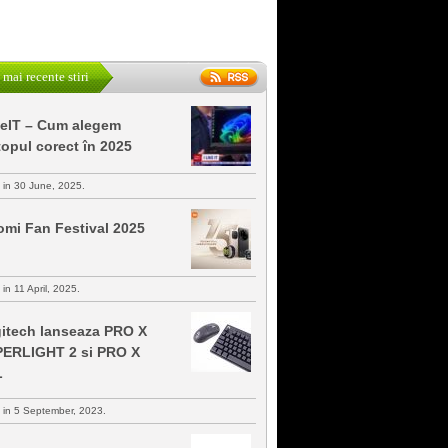
 mai recente stiri
keIT – Cum alegem
topul corect în 2025
s in 30 June, 2025.
omi Fan Festival 2025
 in 11 April, 2025.
itech lanseaza PRO X
ERLIGHT 2 si PRO X
L
s in 5 September, 2023.