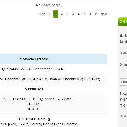
Navigare pagini:
Prev
1
2
3
4
5
6
7
8
9
Next
Cele
iLi
lap
Scri
motorola razr fold
Xia
Qualcomm SM8845 Snapdragon 8 Gen 5
n V3 Phoenix L @ 3.8 GHz & 6 x Oryon V3 Phoenix M @ 3.32 GHz)
Scris
Adreno 829
Log
dable LTPO P-OLED, 8.1" @ 2232 x 2484 pixeli
SUP
120Hz
TK
HDR 10+
Scri
LTPO P-OLED, 6,6" @
2520 pixeli, 165Hz, Corning Gorilla Glass Ceramic 3