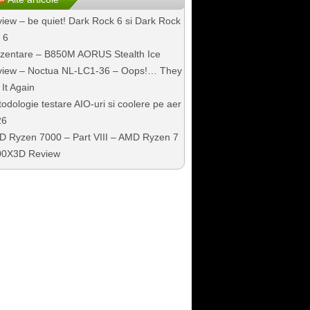
iew – be quiet! Dark Rock 6 si Dark Rock
 6
zentare – B850M AORUS Stealth Ice
iew – Noctua NL-LC1-36 – Oops!… They
 It Again
odologie testare AIO-uri si coolere pe aer
26
 Ryzen 7000 – Part VIII – AMD Ryzen 7
00X3D Review