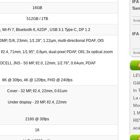
IFA
16GB
Sa
512GB / 1TB
Scri
 Wi-Fi 7, Bluetooth 6, A2DP , USB 3.1 Type-C, DP 1.2
IFA
0MP, f1/6, 23mm, 1/1.28", 1.22µm, multi-directional PDAF, OIS
f/2.4, 71mm, 1/1.95", 0.8µm, dual-pixel PDAF, OIS, 3x optical zoom
Scri
CELL JNS - 50 MP, f/2.0, 12mm, 1/2.76", 0.64um, PDAF
LEV
8K @ 30fps, 4K @ 120fps, FHD @ 240fps
Găl
In 
Cover - 32 MP, f/2.4, 22mm, 0.61um
La 
Under display - 20 MP, f/2.4, 22mm
Mod
1 M
2160 @ 30fps
REV
aca
16