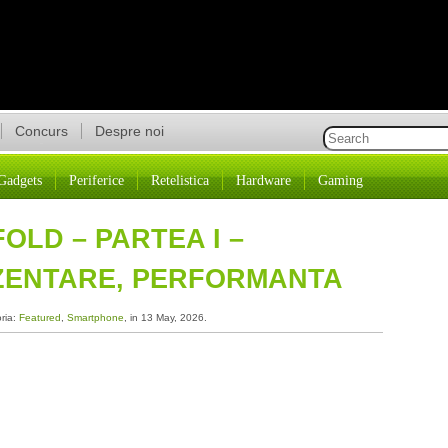
Concurs
Despre noi
Gadgets
Periferice
Retelistica
Hardware
Gaming
LD – PARTEA I –
EZENTARE, PERFORMANTA
oria:
Featured
,
Smartphone
, in 13 May, 2026.