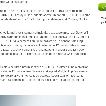
erse wireless charging.
Syn
dable LTPO P-OLED, cu o diagonala de 8.1″, o rata de refresh de
bil HDR10+. Display-ul secundar foloseste un panou LTPO P-OLED cu o
Viz
 o rata de refresh de 165Hz, fiind protejat de un strat Corning Gorilla
pe 
biectiv, mai precis camera principala, bazata pe un senzor Sony LYT-
iectiv supraluminos (f1/6) cu o lungime focala echivalenta de 23mm si
nal PDAF, OIS), o camera ultra-wide bazata pe un senzor Samsung
biectiv cu o lungime focala echivalenta de 12mm, cu o deschidere
 de faza, respectiv camera tele, bazata pe un senzor Sony LYT-600
u o lungime focala de 71mm, cu o deschidere maxima f/2.4 (dual-pixel
este alcatuita dintr-un senzor de 32 MP, cu o dimensiune a pixelilor
focala de 22mm si o deschidere a diafragmei f/2.4, in timp ce camera
or de 20 MP si un obiectiv cu aceleasi specificatii tehnice (f/2.4,
rmand sa primeasca update pentru 7 actualizari majore de Android.