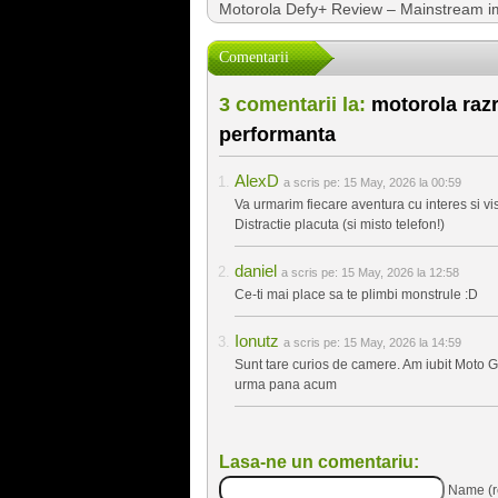
Motorola Defy+ Review – Mainstream i
Comentarii
3 comentarii la:
motorola razr 
performanta
AlexD
a scris pe:
15 May, 2026 la 00:59
Va urmarim fiecare aventura cu interes si vi
Distractie placuta (si misto telefon!)
daniel
a scris pe:
15 May, 2026 la 12:58
Ce-ti mai place sa te plimbi monstrule :D
Ionutz
a scris pe:
15 May, 2026 la 14:59
Sunt tare curios de camere. Am iubit Moto G
urma pana acum
Lasa-ne un comentariu:
Name (r