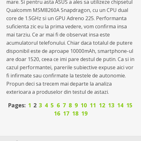
mare. Si pentru asta ASUS a ales sa utilizeze chipsetul
Qualcomm MSM8260A Snapdragon, cu un CPU dual
core de 1.5GHz si un GPU Adreno 225. Performanta
suficienta zic eu la prima vedere, vom confirma insa
mai tarziu. Ce ar mai fi de observat insa este
acumulatorul telefonului. Chiar daca totalul de putere
disponibil este de aproape 10000mAh, smartphone-ul
are doar 1520, ceea ce imi pare destul de putin. Ca si in
cazul performantei, parerile subiective expuse aici vor
fi infirmate sau confirmate la testele de autonomie.
Propun deci sa trecem mai departe la analiza
exterioara a produselor din testul de astazi.
Pages:
1
2
3
4
5
6
7
8
9
10
11
12
13
14
15
16
17
18
19