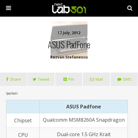
17 July, 2012
ASUS PadFone
Razvan Stefanescu
Share
Tweet
Pin
Mail
SMS
Specificatii
ASUS Padfone
Qualcomm MSM8260A Snapdragon
Chipset
Dual-core 1.5 GHz Krait
CPU