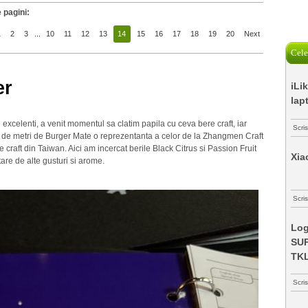
 pagini:
1
2
3
...
10
11
12
13
14
15
16
17
18
19
20
Next
Cele
er
iLi
lap
excelenti, a venit momentul sa clatim papila cu ceva bere craft, iar
Scri
i de metri de Burger Mate o reprezentanta a celor de la Zhangmen Craft
 craft din Taiwan. Aici am incercat berile Black Citrus si Passion Fruit
Xia
are de alte gusturi si arome.
Scris
Log
SUP
TK
Scri