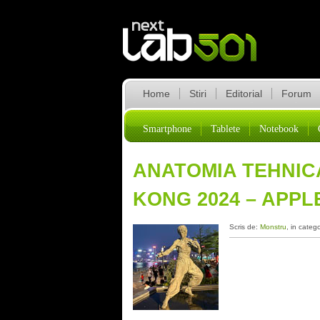
Home
Stiri
Editorial
Forum
Smartphone
Tablete
Notebook
ANATOMIA TEHNICA
KONG 2024 – APPL
Scris de:
Monstru
, in categ