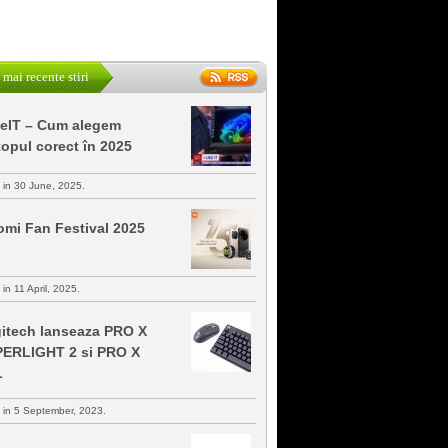
 mai recente stiri
keIT – Cum alegem
topul corect în 2025
s in 30 June, 2025.
omi Fan Festival 2025
 in 11 April, 2025.
itech lanseaza PRO X
ERLIGHT 2 si PRO X
L
s in 5 September, 2023.