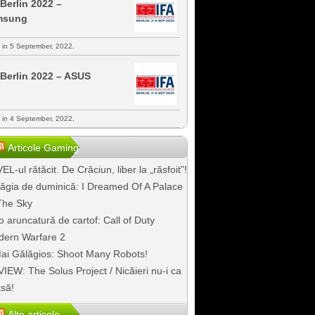
 Berlin 2022 –
msung
s in 5 September, 2022.
 Berlin 2022 – ASUS
s in 4 September, 2022.
Articole Gaming
EL-ul rătăcit. De Crăciun, liber la „răsfoit”!
ăgia de duminică: I Dreamed Of A Palace
The Sky
o aruncatură de cartof: Call of Duty
ern Warfare 2
ai Gălăgios: Shoot Many Robots!
IEW: The Solus Project / Nicăieri nu-i ca
să!
Alte articole