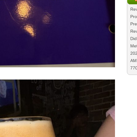
Rev
Pro
Pre
Rev
Did
Met
20
AMD
77