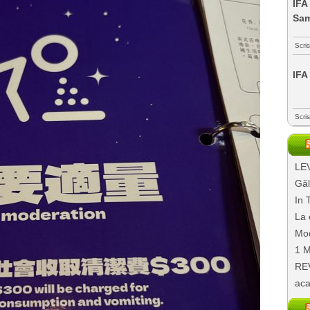
IFA
Sa
Scri
IFA
Scri
LEV
Găl
In 
La 
Mod
1 M
REV
aca