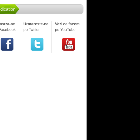
dication
iteaza-ne
Urmareste-ne
Vezi ce facem
Facebook
pe Twitter
pe YouTube