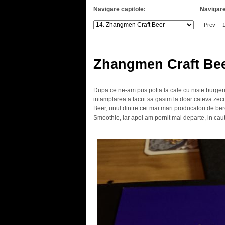
Navigare capitole:
Navigare
Prev
Zhangmen Craft Be
Dupa ce ne-am pus pofta la cale cu niste burgeri 
intamplarea a facut sa gasim la doar cateva zec
Beer, unul dintre cei mai mari producatori de bere
Smoothie, iar apoi am pornit mai departe, in caut