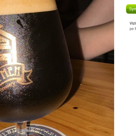
Syn
Viz
pe 