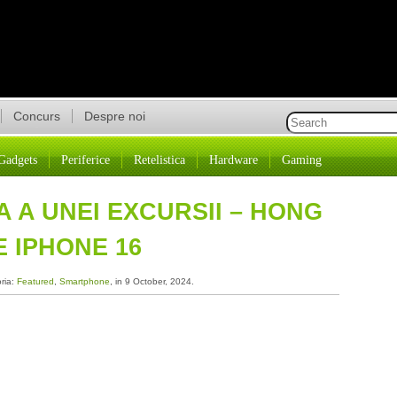
Concurs
Despre noi
Gadgets
Periferice
Retelistica
Hardware
Gaming
 A UNEI EXCURSII – HONG
E IPHONE 16
oria:
Featured
,
Smartphone
, in 9 October, 2024.