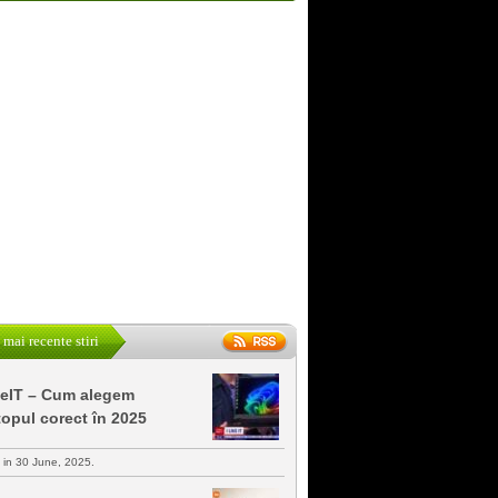
 mai recente stiri
keIT – Cum alegem
topul corect în 2025
s in 30 June, 2025.