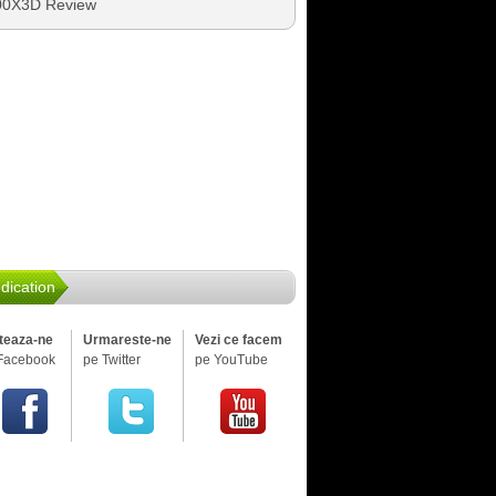
00X3D Review
dication
iteaza-ne
Urmareste-ne
Vezi ce facem
Facebook
pe Twitter
pe YouTube