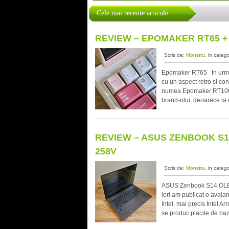
Cele mai recente articole
REVIEW – EPOMAKER RT65 +
Scris de:
Monstru
, in categ
Epomaker RT65 In urma c
cu un aspect retro si con
numea Epomaker RT100, o
brand-ului, deoarece la
REVIEW – ASUS ZENBOOK S14
258V
Scris de:
Monstru
, in categ
ASUS Zenbook S14 OLED 
ieri am publicat o avala
Intel, mai precis Intel 
se produc placile de ba