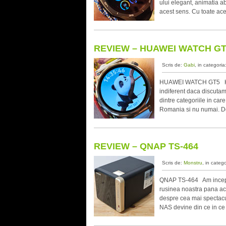
ului elegant, animatia a
acest sens. Cu toate acest
REVIEW – HUAWEI WATCH G
Scris de:
Gabi
, in categoria
HUAWEI WATCH GT5 HUAWE
indiferent daca discutam
dintre categoriile in ca
Romania si nu numai. De
REVIEW – QNAP TS-464
Scris de:
Monstru
, in categ
QNAP TS-464 Am inceput 
rusinea noastra pana ac
despre cea mai spectacu
NAS devine din ce in ce