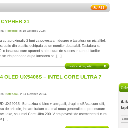
 CYPHER 21
oria:
Periferice
, in 15 October, 2024.
u aproximativ 2 luni va povesteam despre o tastatura un pic altfel,
structie din plastic, echipata cu un monitor detasabil. Tastatura se
 tastatura care aparent s-a bucurat de succes in randul fanilor
 o scurta perioada dupa lansarea sa, […]
Citeste mai departe
 OLED UX5406S – INTEL CORE ULTRA 7
Cele
oria:
Notebook
, in 11 October, 2024.
iLi
UX5406S Buna ziua si bine v-am gasit, dragii mei! Asa cum stiti,
lap
nsa de articole, in care tratam cea mai noua generatie de procesoare
Arrow Lake, sau Intel Core Ultra 200. V-am povestit de asemenea si cum
za […]
Scri