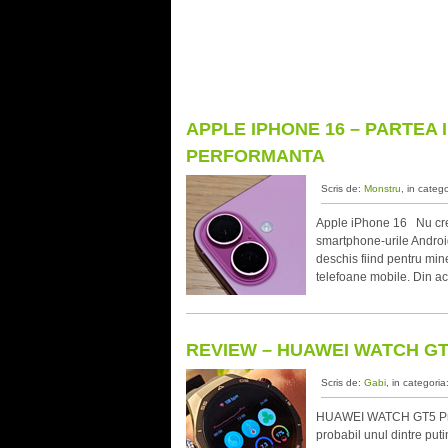
APPLE IPHONE 16 – PARTEA I
PERFORMANTA
Scris de:
Monstru
, in categ
Apple iPhone 16 Nu cred
smartphone-urile Android
deschis fiind pentru mi
telefoane mobile. Din ac
REVIEW – HUAWEI WATCH G
Scris de:
Gabi
, in categoria
HUAWEI WATCH GT5 Pro
probabil unul dintre puti