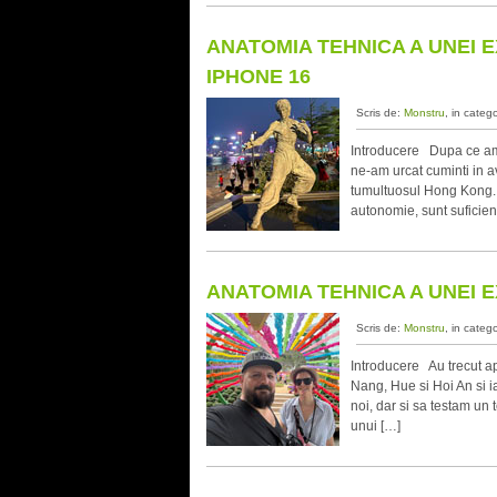
ANATOMIA TEHNICA A UNEI E
IPHONE 16
Scris de:
Monstru
, in categ
Introducere Dupa ce am c
ne-am urcat cuminti in av
tumultuosul Hong Kong. De
autonomie, sunt suficien
ANATOMIA TEHNICA A UNEI EX
Scris de:
Monstru
, in categ
Introducere Au trecut a
Nang, Hue si Hoi An si i
noi, dar si sa testam un 
unui […]