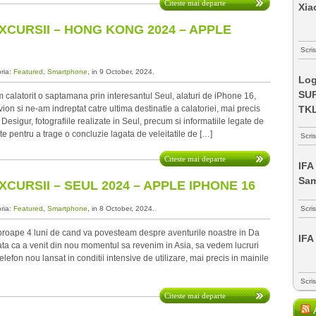
Citeste mai departe
Xia
XCURSII – HONG KONG 2024 – APPLE
Scris
oria:
Featured
,
Smartphone
, in 9 October, 2024.
Log
SUP
alatorit o saptamana prin interesantul Seul, alaturi de iPhone 16,
ion si ne-am indreptat catre ultima destinatie a calatoriei, mai precis
TK
sigur, fotografiile realizate in Seul, precum si informatiile legate de
te pentru a trage o concluzie lagata de veleitatile de […]
Scri
Citeste mai departe
IFA
Sa
CURSII – SEUL 2024 – APPLE IPHONE 16
oria:
Featured
,
Smartphone
, in 8 October, 2024.
Scri
proape 4 luni de cand va povesteam despre aventurile noastre in Da
IFA
ata ca a venit din nou momentul sa revenim in Asia, sa vedem lucruri
telefon nou lansat in conditii intensive de utilizare, mai precis in mainile
Scri
Citeste mai departe