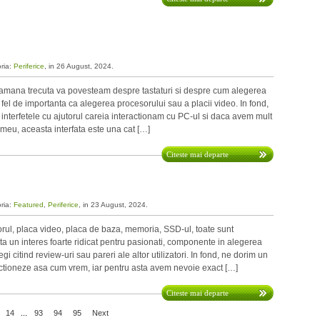
oria:
Periferice
, in 26 August, 2024.
na trecuta va povesteam despre tastaturi si despre cum alegerea
 la fel de importanta ca alegerea procesorului sau a placii video. In fond,
e interfetele cu ajutorul careia interactionam cu PC-ul si daca avem mult
 meu, aceasta interfata este una cat […]
Citeste mai departe
oria:
Featured
,
Periferice
, in 23 August, 2024.
, placa video, placa de baza, memoria, SSD-ul, toate sunt
 un interes foarte ridicat pentru pasionati, componente in alegerea
i citind review-uri sau pareri ale altor utilizatori. In fond, ne dorim un
nctioneze asa cum vrem, iar pentru asta avem nevoie exact […]
Citeste mai departe
14
...
93
94
95
Next