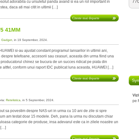
77
bsolut adorabila cu ursuletul panda avand si ea un rol important in
ea, daca ati mai citit in ultimii […]
Citeste mai departe
T5 41MM
:
Gadget
, in 19 September, 2024.
I si-au ajustat constant programul lansarilor in ultimii ani,
 despre telefoane, accesorii sau ceasuri, aceasta din urma fiind una
re producatorul chinez se bucura de un succes ridicat pe piata din
 altfel, conform unui raport IDC publicat luna aceasta, HUAWEI […]
Citeste mai departe
Syn
Viz
oria:
Retelistica
, in 5 September, 2024.
pe 
sa povestim despre NAS-uri in urma cu 10 ani de zile si spre
um am testat doar 15 modele. Deh, pana la urma nu discutam chiar
loasa categorie de produse, insa adevarul este ca in zilele noastre un
 […]
Citeste mai departe