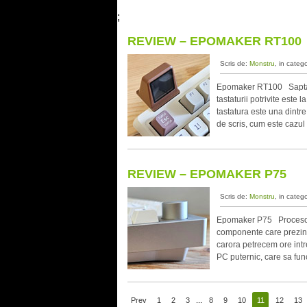
;
REVIEW – EPOMAKER RT100
Scris de:
Monstru
, in categ
Epomaker RT100 Saptama
tastaturii potrivite este
tastatura este una dintr
de scris, cum este cazul
REVIEW – EPOMAKER P75
Scris de:
Monstru
, in categ
Epomaker P75 Procesorul
componente care prezinta
carora petrecem ore intreg
PC puternic, care sa fu
Prev
1
2
3
...
8
9
10
11
12
13