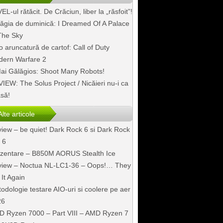
EL-ul rătăcit. De Crăciun, liber la „răsfoit”!
ăgia de duminică: I Dreamed Of A Palace
The Sky
o aruncatură de cartof: Call of Duty
ern Warfare 2
ai Gălăgios: Shoot Many Robots!
IEW: The Solus Project / Nicăieri nu-i ca
să!
Alte articole
iew – be quiet! Dark Rock 6 si Dark Rock
 6
zentare – B850M AORUS Stealth Ice
iew – Noctua NL-LC1-36 – Oops!… They
 It Again
odologie testare AIO-uri si coolere pe aer
26
 Ryzen 7000 – Part VIII – AMD Ryzen 7