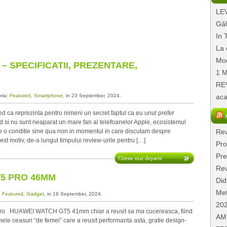
LEV
Găl
In 
La 
Mod
 – SPECIFICATII, PREZENTARE,
1 M
REV
oria:
Featured
,
Smartphone
, in 23 September, 2024.
aca
 ca reprezinta pentru nimeni un secret faptul ca eu unul prefer
 si nu sunt neaparat un mare fan al telefoanelor Apple, ecosistemul
ne o conditie sine qua non in momentul in care discutam despre
Rev
est motiv, de-a lungul timpului review-urile pentru […]
Pro
Pre
Citeste mai departe
Rev
T5 PRO 46MM
Did
Met
:
Featured
,
Gadget
, in 19 September, 2024.
20
 HUAWEI WATCH GT5 41mm chiar a reusit sa ma cucereasca, fiind
AMD
nele ceasuri “de femei” care a reusit performanta asta, gratie design-