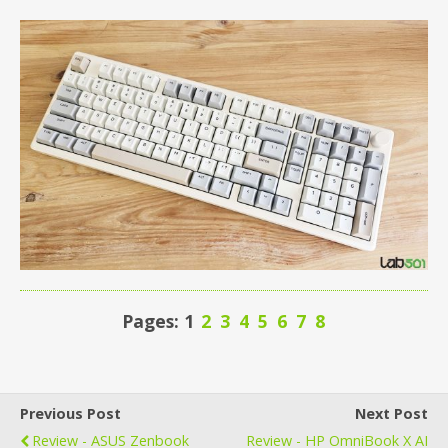
Pages: 1
2
3
4
5
6
7
8
Previous Post
Next Post
Review - ASUS Zenbook
Review - HP OmniBook X AI