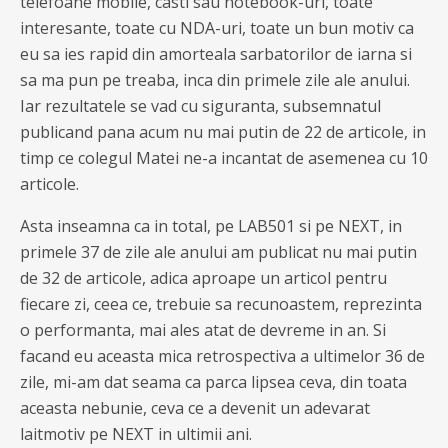
telefoane mobile, casti sau notebook-uri, toate
interesante, toate cu NDA-uri, toate un bun motiv ca
eu sa ies rapid din amorteala sarbatorilor de iarna si
sa ma pun pe treaba, inca din primele zile ale anului.
Iar rezultatele se vad cu siguranta, subsemnatul
publicand pana acum nu mai putin de 22 de articole, in
timp ce colegul Matei ne-a incantat de asemenea cu 10
articole.
Asta inseamna ca in total, pe LAB501 si pe NEXT, in
primele 37 de zile ale anului am publicat nu mai putin
de 32 de articole, adica aproape un articol pentru
fiecare zi, ceea ce, trebuie sa recunoastem, reprezinta
o performanta, mai ales atat de devreme in an. Si
facand eu aceasta mica retrospectiva a ultimelor 36 de
zile, mi-am dat seama ca parca lipsea ceva, din toata
aceasta nebunie, ceva ce a devenit un adevarat
laitmotiv pe NEXT in ultimii ani.