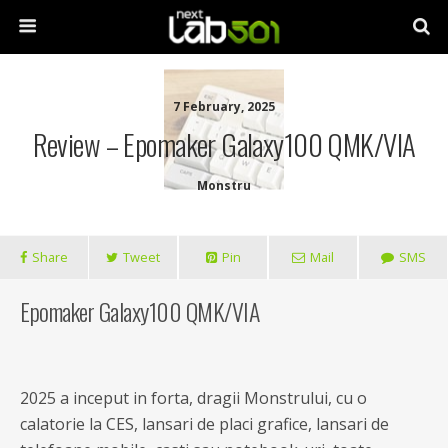
7 February, 2025
Review – Epomaker Galaxy100 QMK/VIA
Monstru
Share
Tweet
Pin
Mail
SMS
Epomaker Galaxy100 QMK/VIA
2025 a inceput in forta, dragii Monstrului, cu o
calatorie la CES, lansari de placi grafice, lansari de