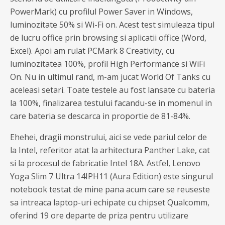
PowerMark) cu profilul Power Saver in Windows,
luminozitate 50% si Wi-Fi on. Acest test simuleaza tipul
de lucru office prin browsing si aplicatii office (Word,
Excel). Apoi am rulat PCMark 8 Creativity, cu
luminozitatea 100%, profil High Performance si WiFi
On. Nu in ultimul rand, m-am jucat World Of Tanks cu
aceleasi setari. Toate testele au fost lansate cu bateria
la 100%, finalizarea testului facandu-se in momenul in
care bateria se descarca in proportie de 81-84%.
Ehehei, dragii monstrului, aici se vede pariul celor de
la Intel, referitor atat la arhitectura Panther Lake, cat
si la procesul de fabricatie Intel 18A. Astfel, Lenovo
Yoga Slim 7 Ultra 14IPH11 (Aura Edition) este singurul
notebook testat de mine pana acum care se reuseste
sa intreaca laptop-uri echipate cu chipset Qualcomm,
oferind 19 ore departe de priza pentru utilizare