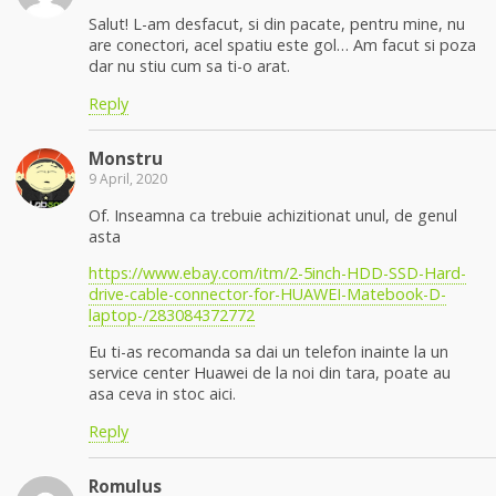
Salut! L-am desfacut, si din pacate, pentru mine, nu
are conectori, acel spatiu este gol… Am facut si poza
dar nu stiu cum sa ti-o arat.
Reply
Monstru
9 April, 2020
Of. Inseamna ca trebuie achizitionat unul, de genul
asta
https://www.ebay.com/itm/2-5inch-HDD-SSD-Hard-
drive-cable-connector-for-HUAWEI-Matebook-D-
laptop-/283084372772
Eu ti-as recomanda sa dai un telefon inainte la un
service center Huawei de la noi din tara, poate au
asa ceva in stoc aici.
Reply
Romulus