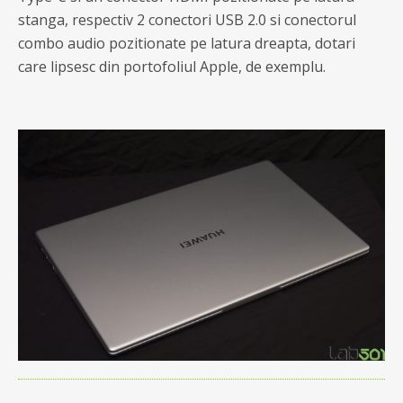
stanga, respectiv 2 conectori USB 2.0 si conectorul
combo audio pozitionate pe latura dreapta, dotari
care lipsesc din portofoliul Apple, de exemplu.