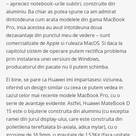
– apreciez notebook-urile subtiri, construite din
aluminiu. Ba chiar as putea spune ca am admirat
dintotdeuna cum arata modelele din gama MacBook
Pro, insa acestea au avut intotdeuna doua
dezavantaje din punctul meu de vedere – sunt
comercializate de Apple si ruleaza MacOS. Si daca la
capitolul sistem de operare putem rectifica problema
prin instalarea unei versiuni de Windows,
producatorul din pacate nu il putem schimba.
Ei bine, se pare ca Huawei imi impartasesc viziunea,
oferind un design similar cu ceea ce putem vedea in
cazul celor mai recente modele MacBook Pro, cu o
serie de avantaje evidente. Astfel, Huawei MateBook D
15 este o bijuterie construita din aluminiu (cu exceptia
ramei din jurul display-ului, care este construita din
polietilena tereftalata bi-axiala, adica mylar), cu o
grosime de 16.9mm, o greutate de 1.53Kg (fara unitate