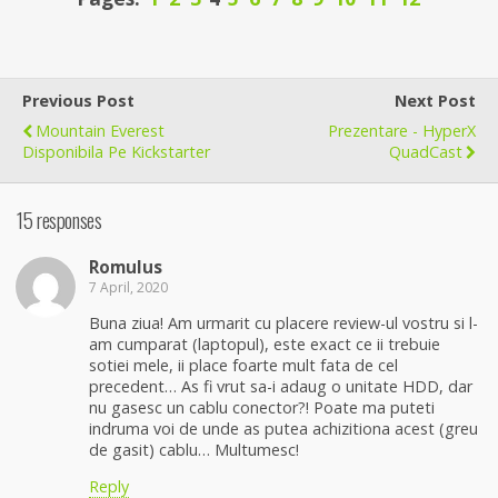
Previous Post
Next Post
Mountain Everest
Prezentare - HyperX
Disponibila Pe Kickstarter
QuadCast
15 responses
Romulus
7 April, 2020
Buna ziua! Am urmarit cu placere review-ul vostru si l-
am cumparat (laptopul), este exact ce ii trebuie
sotiei mele, ii place foarte mult fata de cel
precedent… As fi vrut sa-i adaug o unitate HDD, dar
nu gasesc un cablu conector?! Poate ma puteti
indruma voi de unde as putea achizitiona acest (greu
de gasit) cablu… Multumesc!
Reply