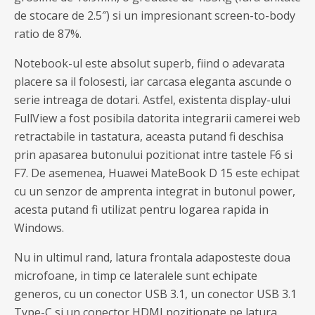
de stocare de 2.5″) si un impresionant screen-to-body
ratio de 87%.
Notebook-ul este absolut superb, fiind o adevarata
placere sa il folosesti, iar carcasa eleganta ascunde o
serie intreaga de dotari. Astfel, existenta display-ului
FullView a fost posibila datorita integrarii camerei web
retractabile in tastatura, aceasta putand fi deschisa
prin apasarea butonului pozitionat intre tastele F6 si
F7. De asemenea, Huawei MateBook D 15 este echipat
cu un senzor de amprenta integrat in butonul power,
acesta putand fi utilizat pentru logarea rapida in
Windows.
Nu in ultimul rand, latura frontala adaposteste doua
microfoane, in timp ce lateralele sunt echipate
generos, cu un conector USB 3.1, un conector USB 3.1
Type-C si un conector HDMI pozitionate pe latura