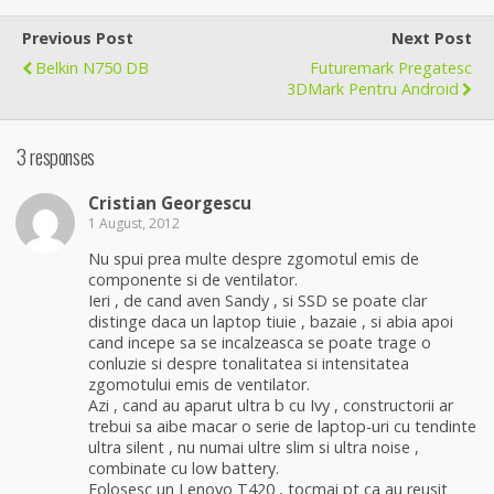
Previous Post
Next Post
Belkin N750 DB
Futuremark Pregatesc
3DMark Pentru Android
3 responses
Cristian Georgescu
1 August, 2012
Nu spui prea multe despre zgomotul emis de
componente si de ventilator.
Ieri , de cand aven Sandy , si SSD se poate clar
distinge daca un laptop tiuie , bazaie , si abia apoi
cand incepe sa se incalzeasca se poate trage o
conluzie si despre tonalitatea si intensitatea
zgomotului emis de ventilator.
Azi , cand au aparut ultra b cu Ivy , constructorii ar
trebui sa aibe macar o serie de laptop-uri cu tendinte
ultra silent , nu numai ultre slim si ultra noise ,
combinate cu low battery.
Folosesc un Lenovo T420 , tocmai pt ca au reusit