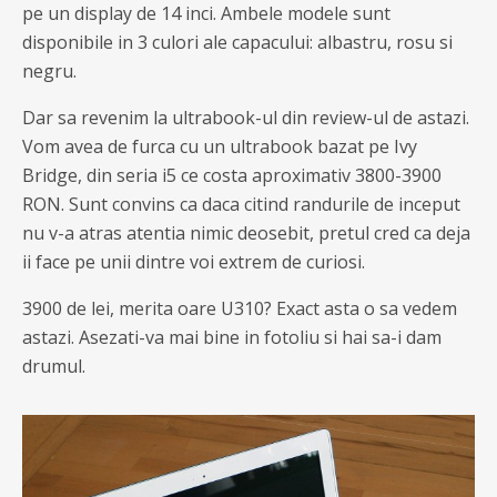
pe un display de 14 inci. Ambele modele sunt
disponibile in 3 culori ale capacului: albastru, rosu si
negru.
Dar sa revenim la ultrabook-ul din review-ul de astazi.
Vom avea de furca cu un ultrabook bazat pe Ivy
Bridge, din seria i5 ce costa aproximativ 3800-3900
RON. Sunt convins ca daca citind randurile de inceput
nu v-a atras atentia nimic deosebit, pretul cred ca deja
ii face pe unii dintre voi extrem de curiosi.
3900 de lei, merita oare U310? Exact asta o sa vedem
astazi. Asezati-va mai bine in fotoliu si hai sa-i dam
drumul.