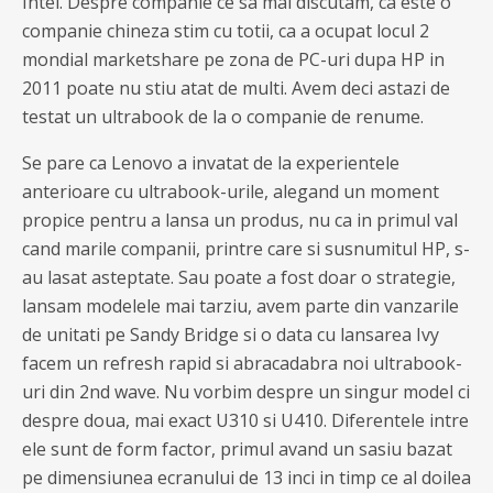
Intel. Despre companie ce sa mai discutam, ca este o
companie chineza stim cu totii, ca a ocupat locul 2
mondial marketshare pe zona de PC-uri dupa HP in
2011 poate nu stiu atat de multi. Avem deci astazi de
testat un ultrabook de la o companie de renume.
Se pare ca Lenovo a invatat de la experientele
anterioare cu ultrabook-urile, alegand un moment
propice pentru a lansa un produs, nu ca in primul val
cand marile companii, printre care si susnumitul HP, s-
au lasat asteptate. Sau poate a fost doar o strategie,
lansam modelele mai tarziu, avem parte din vanzarile
de unitati pe Sandy Bridge si o data cu lansarea Ivy
facem un refresh rapid si abracadabra noi ultrabook-
uri din 2nd wave. Nu vorbim despre un singur model ci
despre doua, mai exact U310 si U410. Diferentele intre
ele sunt de form factor, primul avand un sasiu bazat
pe dimensiunea ecranului de 13 inci in timp ce al doilea