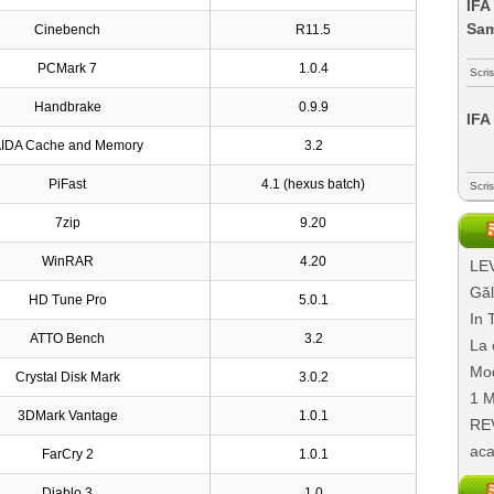
IFA
Sa
Cinebench
R11.5
PCMark 7
1.0.4
Scri
Handbrake
0.9.9
IFA
IDA Cache and Memory
3.2
PiFast
4.1 (hexus batch)
Scri
7zip
9.20
WinRAR
4.20
LEV
Găl
HD Tune Pro
5.0.1
In 
ATTO Bench
3.2
La 
Mod
Crystal Disk Mark
3.0.2
1 M
3DMark Vantage
1.0.1
REV
aca
FarCry 2
1.0.1
Diablo 3
1.0