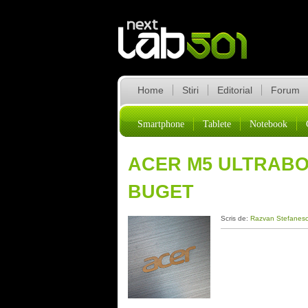
Home
Stiri
Editorial
Forum
Smartphone
Tablete
Notebook
ACER M5 ULTRABO
BUGET
Scris de:
Razvan Stefanes