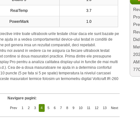
Rev
RealTemp
3.7
Pro
PowerMark
1.0
Pre
Rev
iective intre toate ultrabook-urile testate chiar daca ele sunt bazate pe
Did
ce ne ajuta in a vedea comportamentul device-ului testat in conditii de
re ne pot genera insa un rezultat comparabil, deci repetabil.
Met
ntru noi avand in vedere ca ne asigura ca fiecare ultrabook testat
20
xt contine si doua masuratori practice. Prima dintre ele presupune
AMD
splay Pro pentru a analiza calitatea display-ului in functie de mai multi
.m.d.). Cea de-a doua masuratoare ne ajuta in a determina confortul
77
 10 puncte (5 pe fata si 5 pe spate) temperatura la nivelul carcasei
aceste masuratori termice folosim un termometru digital Voltcraft IR-260
Navigare pagini:
Prev
1
2
3
4
5
6
7
8
9
10
11
12
13
Next