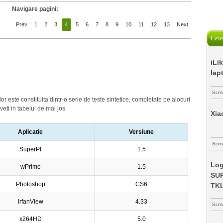
Navigare pagini:
Prev
1
2
3
4
5
6
7
8
9
10
11
12
13
Next
Cele
iLi
lap
Scri
 este constituita dintr-o serie de teste sintetice, completate pe alocuri
veti in tabelul de mai jos.
Xia
Aplicatie
Versiune
Scris
SuperPI
1.5
Log
wPrime
1.5
SUP
Photoshop
CS6
TK
IrfanView
4.33
Scri
x264HD
5.0