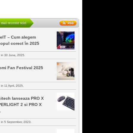
 mai recente stiri
keIT – Cum alegem
topul corect în 2025
s in 30 June, 2025.
omi Fan Festival 2025
 in 11 April, 2025.
itech lanseaza PRO X
ERLIGHT 2 si PRO X
L
s in 5 September, 2023.