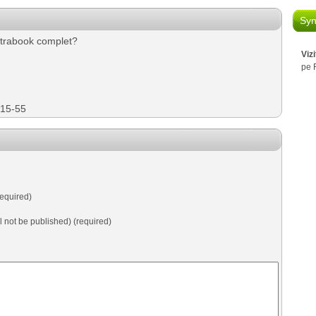
Syn
ltrabook complet?
Viz
pe 
315-55
equired)
ll not be published) (required)