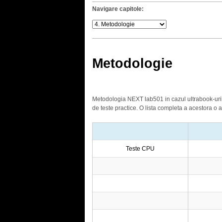
Navigare capitole:
Metodologie
Metodologia NEXT lab501 in cazul ultrabook-urilor
de teste practice. O lista completa a acestora o a
Teste CPU