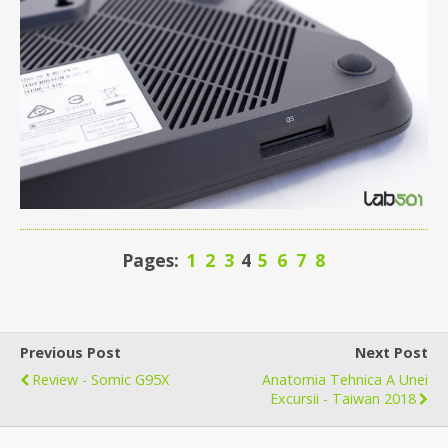
Pages:
1
2
3
4
5
6
7
8
Previous Post
Next Post
Review - Somic G95X
Anatomia Tehnica A Unei
Excursii - Taiwan 2018