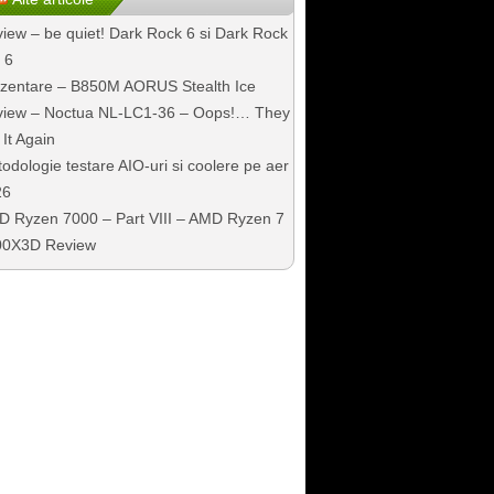
iew – be quiet! Dark Rock 6 si Dark Rock
 6
zentare – B850M AORUS Stealth Ice
iew – Noctua NL-LC1-36 – Oops!… They
 It Again
odologie testare AIO-uri si coolere pe aer
26
 Ryzen 7000 – Part VIII – AMD Ryzen 7
00X3D Review