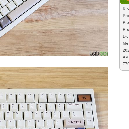
Rev
Pro
Pre
Rev
Did
Met
20
AMD
77