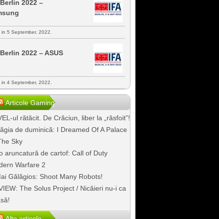
 Berlin 2022 –
msung
s in 5 September, 2022.
 Berlin 2022 – ASUS
s in 4 September, 2022.
Articole Gaming
EL-ul rătăcit. De Crăciun, liber la „răsfoit”!
ăgia de duminică: I Dreamed Of A Palace
The Sky
o aruncatură de cartof: Call of Duty
ern Warfare 2
ai Gălăgios: Shoot Many Robots!
IEW: The Solus Project / Nicăieri nu-i ca
să!
Alte articole