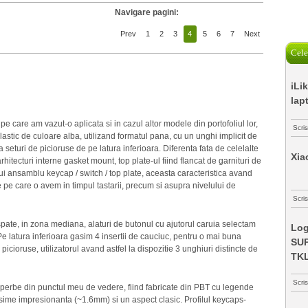
Navigare pagini:
Prev
1
2
3
4
5
6
7
Next
Cele
iLi
lap
e care am vazut-o aplicata si in cazul altor modele din portofoliul lor,
Scri
stic de culoare alba, utilizand formatul pana, cu un unghi implicit de
a seturi de picioruse de pe latura inferioara. Diferenta fata de celelalte
Xia
hitecturi interne gasket mount, top plate-ul fiind flancat de garnituri de
ui ansamblu keycap / switch / top plate, aceasta caracteristica avand
e pe care o avem in timpul tastarii, precum si asupra nivelului de
Scris
pate, in zona mediana, alaturi de butonul cu ajutorul caruia selectam
Log
. Pe latura inferioara gasim 4 insertii de cauciuc, pentru o mai buna
SUP
picioruse, utilizatorul avand astfel la dispozitie 3 unghiuri distincte de
TK
Scri
uperbe din punctul meu de vedere, fiind fabricate din PBT cu legende
osime impresionanta (~1.6mm) si un aspect clasic. Profilul keycaps-