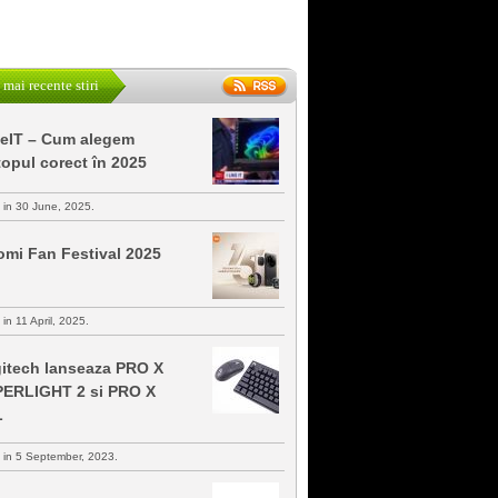
 mai recente stiri
keIT – Cum alegem
topul corect în 2025
s in 30 June, 2025.
omi Fan Festival 2025
 in 11 April, 2025.
itech lanseaza PRO X
ERLIGHT 2 si PRO X
L
s in 5 September, 2023.