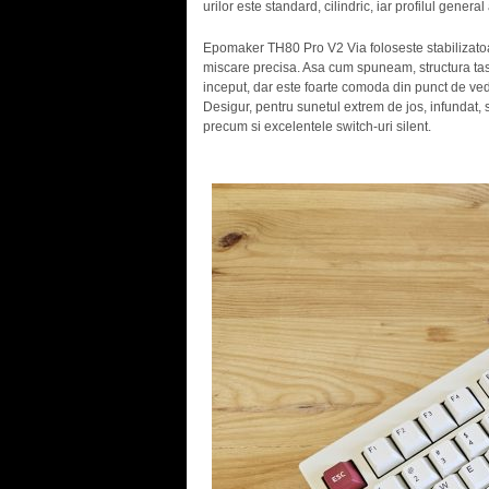
urilor este standard, cilindric, iar profilul genera
Epomaker TH80 Pro V2 Via foloseste stabilizatoare
miscare precisa. Asa cum spuneam, structura tasta
inceput, dar este foarte comoda din punct de vede
Desigur, pentru sunetul extrem de jos, infundat, 
precum si excelentele switch-uri silent.