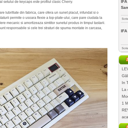
IFA
l al setului de keycaps este profilul clasic Cherry.
Sa
 lubrifiate din fabrica, care ofera un sunet placut, infundat si o
turii permite o usoara flexie a top-plate-ului, care pare ciudata la
Scri
re mecanic si amortizeaza simtitor sunetul produs in timpul tastarii.
sunt responsabile si cele trei straturi de spuma montate in carcasa,
IFA
Scri
LEV
Găl
In 
La 
Mod
1 M
REV
aca