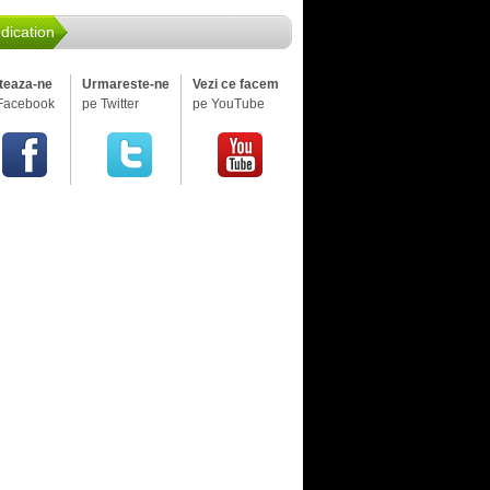
dication
iteaza-ne
Urmareste-ne
Vezi ce facem
Facebook
pe Twitter
pe YouTube