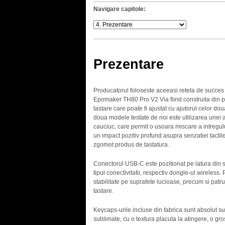
Navigare capitole:
Prezentare
Producatorul foloseste aceeasi reteta de succes p
Epomaker TH80 Pro V2 Via fiind construita din pla
tastare care poate fi ajustat cu ajutorul celor dou
doua modele testate de noi este utilizarea unei ar
cauciuc, care permit o usoara miscare a intregul
un impact pozitiv profund asupra senzatiei tactil
zgomot produs de tastatura.
Conectorul USB-C este pozitionat pe latura din s
tipul conectivitatii, respectiv dongle-ul wireless
stabilitate pe suprafete lucioase, precum si patru 
tastare.
Keycaps-urile incluse din fabrica sunt absolut s
sublimate, cu o textura placuta la atingere, o gr