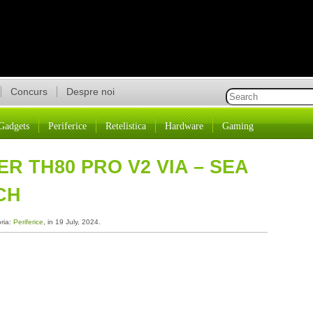
Concurs
Despre noi
Gadgets
Periferice
Retelistica
Hardware
Gaming
R TH80 PRO V2 VIA – SEA
CH
oria:
Periferice
, in 19 July, 2024.