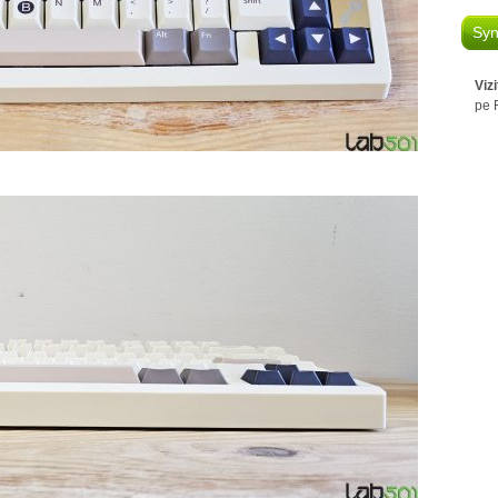
Syn
Viz
pe 