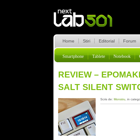
Home
Stiri
Editorial
Forum
Smartphone
Tablete
Notebook
REVIEW – EPOMAKE
SALT SILENT SWIT
Scris de:
Monstru
, in categ