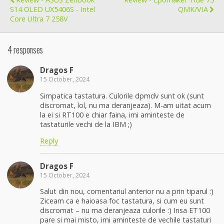
S14 OLED UX5406S - Intel
QMK/VIA
Core Ultra 7 258V
4 responses
Dragos F
15 October, 2024
Simpatica tastatura. Culorile dpmdv sunt ok (sunt
discromat, lol, nu ma deranjeaza). M-am uitat acum
la ei si RT100 e chiar faina, imi aminteste de
tastaturile vechi de la IBM ;)
Reply
Dragos F
15 October, 2024
Salut din nou, comentariul anterior nu a prin tiparul :)
Ziceam ca e haioasa foc tastatura, si cum eu sunt
discromat – nu ma deranjeaza culorile :) Insa ET100
pare si mai misto, imi aminteste de vechile tastaturi