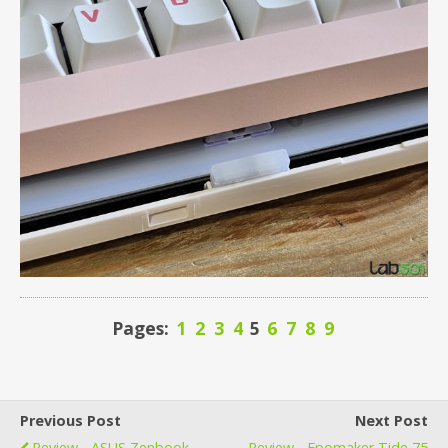
Pages:
1
2
3
4
5
6
7
8
9
Previous Post
Next Post
Review - ASUS Zenbook
Review - Epomaker Tide 75