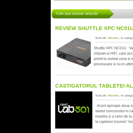
Cele mai recente articole
REVIEW SHUTTLE XPC NC01
Scris de:
Monstru
, in categ
Shuttle XPC NC01U Va p
chipset-ul H97, care acc
primit la review ceva si
procesoare si nu in ulti
CASTIGATORUL TABLETEI AL
Scris de:
Monstru
, in categ
Acum aproape doua sapt
startul concursului in c
noastra si a celor de la
la capitolul inscrieri “i