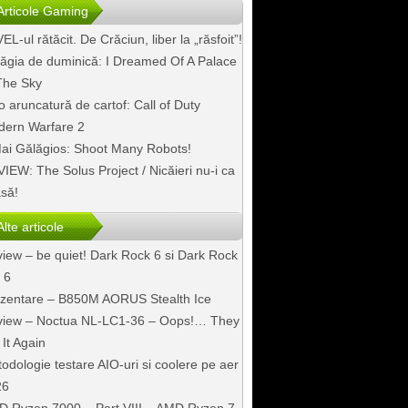
Articole Gaming
EL-ul rătăcit. De Crăciun, liber la „răsfoit”!
ăgia de duminică: I Dreamed Of A Palace
The Sky
o aruncatură de cartof: Call of Duty
ern Warfare 2
ai Gălăgios: Shoot Many Robots!
IEW: The Solus Project / Nicăieri nu-i ca
să!
Alte articole
iew – be quiet! Dark Rock 6 si Dark Rock
 6
zentare – B850M AORUS Stealth Ice
iew – Noctua NL-LC1-36 – Oops!… They
 It Again
odologie testare AIO-uri si coolere pe aer
26