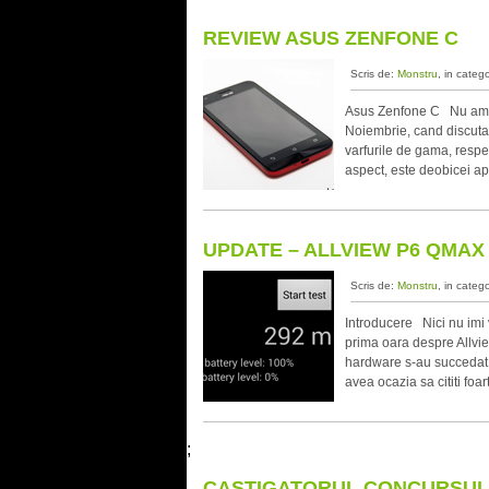
REVIEW ASUS ZENFONE C
Scris de:
Monstru
, in categ
Asus Zenfone C Nu am m
Noiembrie, cand discuta
varfurile de gama, respec
aspect, este deobicei ap
UPDATE – ALLVIEW P6 QMAX
Scris de:
Monstru
, in categ
Introducere Nici nu imi 
prima oara despre Allvi
hardware s-au succedat c
avea ocazia sa cititi fo
;
CASTIGATORUL CONCURSULU