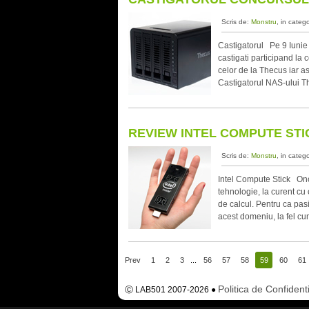
Scris de:
Monstru
, in categ
Castigatorul Pe 9 Iunie
castigati participand la 
celor de la Thecus iar as
Castigatorul NAS-ului 
REVIEW INTEL COMPUTE STI
Scris de:
Monstru
, in categ
Intel Compute Stick Onor
tehnologie, la curent cu
de calcul. Pentru ca pa
acest domeniu, la fel c
Prev
1
2
3
...
56
57
58
59
60
61
Politica de Confidenti
Ⓒ LAB501 2007-2026 ●