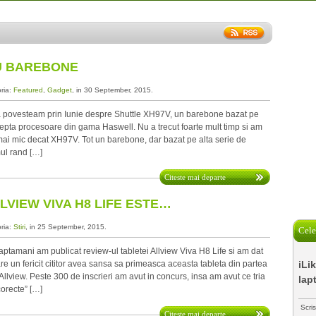
U BAREBONE
oria:
Featured
,
Gadget
, in 30 September, 2015.
ovesteam prin Iunie despre Shuttle XH97V, un barebone bazat pe
epta procesoare din gama Haswell. Nu a trecut foarte mult timp si am
 mai mic decat XH97V. Tot un barebone, dar bazat pe alta serie de
mul rand […]
Citeste mai departe
LVIEW VIVA H8 LIFE ESTE…
oria:
Stiri
, in 25 September, 2015.
Cele
amani am publicat review-ul tabletei Allview Viva H8 Life si am dat
are un fericit cititor avea sansa sa primeasca aceasta tableta din partea
iLi
 Allview. Peste 300 de inscrieri am avut in concurs, insa am avut ce tria
lap
ncorecte” […]
Scri
Citeste mai departe