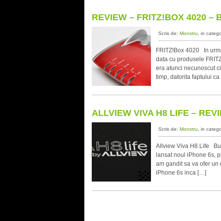
REVIEW – FRITZ!BOX 4020 –
Scris de:
Monstru
, in categ
FRITZ!Box 4020 In urma 
data cu produsele FRITZ!
era atunci necunoscut ci
timp, datorita faptului 
ALLVIEW VIVA H8 LIFE – RE
Scris de:
Monstru
, in categ
Allview Viva H8 Life Bun
lansat noul iPhone 6s, 
am gandit sa va ofer un 
iPhone 6s inca […]