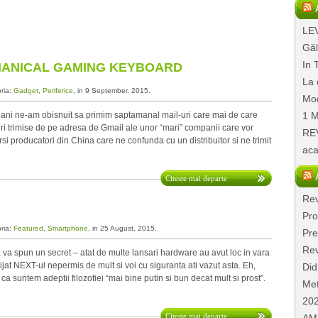
LEV
Găl
In 
CHANICAL GAMING KEYBOARD
La 
oria:
Gadget
,
Periferice
, in 9 September, 2015.
Mod
ani ne-am obisnuit sa primim saptamanal mail-uri care mai de care
1 M
uri trimise de pe adresa de Gmail ale unor “mari” companii care vor
REV
rsi producatori din China care ne confunda cu un distribuitor si ne trimit
aca
Citeste mai departe
Rev
Pro
oria:
Featured
,
Smartphone
, in 25 August, 2015.
Pre
Rev
va spun un secret – atat de multe lansari hardware au avut loc in vara
ijat NEXT-ul nepermis de mult si voi cu siguranta ati vazut asta. Eh,
Did
 suntem adeptii filozofiei “mai bine putin si bun decat mult si prost”.
Met
20
Citeste mai departe