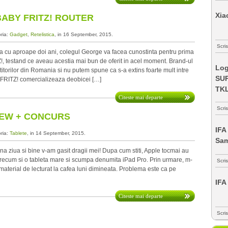
Xia
 BABY FRITZ! ROUTER
oria:
Gadget
,
Retelistica
, in 16 September, 2015.
Scris
cu aproape doi ani, colegul George va facea cunostinta pentru prima
, testand ce aveau acestia mai bun de oferit in acel moment. Brand-ul
Log
titorilor din Romania si nu putem spune ca s-a extins foarte mult intre
SUP
ca FRITZ! comercializeaza deobicei […]
TK
Citeste mai departe
Scri
VIEW + CONCURS
IFA
oria:
Tablete
, in 14 September, 2015.
Sa
a ziua si bine v-am gasit dragii mei! Dupa cum stiti, Apple tocmai au
precum si o tableta mare si scumpa denumita iPad Pro. Prin urmare, m-
Scri
material de lecturat la cafea luni dimineata. Problema este ca pe
IFA
Citeste mai departe
Scri