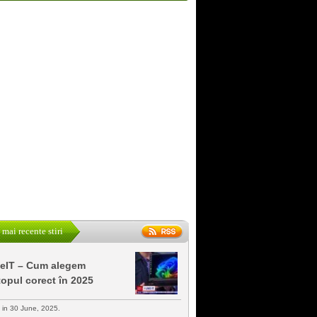
 mai recente stiri
keIT – Cum alegem
topul corect în 2025
s in 30 June, 2025.