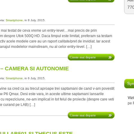
AMD
77
oria:
Smartphone
, in 8 July, 2015.
ai testat de ceva vreme un entry-level…mai precis de prin
m despre Utok 500Q HD. Daca timpul este limitat, preferam sa testam
tiv acele modele care au un raport calitate/pret de invidiat. Iar acest
anajul modelelor mainstream, nu al celor entry-level. […]
Citeste mai departe
 – CAMERA SI AUTONOMIE
oria:
Smartphone
, in 6 July, 2015.
Syn
vine sa cred ca au trecut aproape trei saptamani de cand v-am povestit
ew P6 Qmax. Desi este vara, in aceste ultime saptamani lansarile
Viz
u repeziciune, ne-am implicat in tot felul de proiecte (despre care veti
pe 
arte curand pe LAB) […]
Citeste mai departe
I LAB501 SI THECUS ESTE…