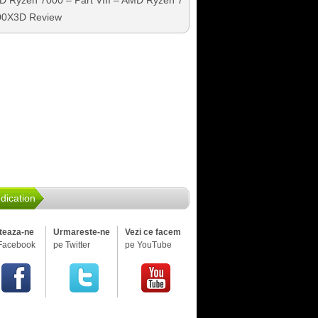
 Ryzen 7000 – Part VIII – AMD Ryzen 7
00X3D Review
dication
iteaza-ne
Urmareste-ne
Vezi ce facem
Facebook
pe Twitter
pe YouTube