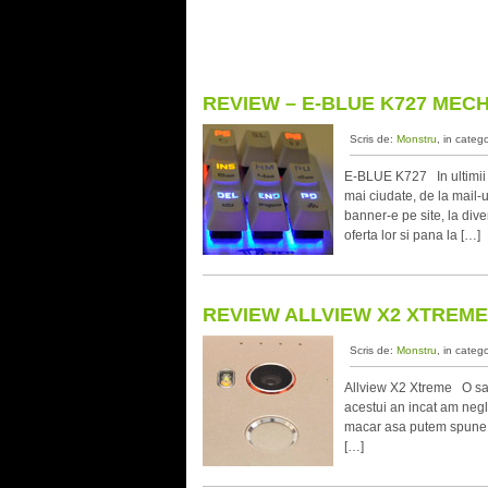
REVIEW – E-BLUE K727 ME
Scris de:
Monstru
, in categ
E-BLUE K727 In ultimii 
mai ciudate, de la mail-
banner-e pe site, la dive
oferta lor si pana la […]
REVIEW ALLVIEW X2 XTREME
Scris de:
Monstru
, in categ
Allview X2 Xtreme O sa 
acestui an incat am negl
macar asa putem spune ca
[…]