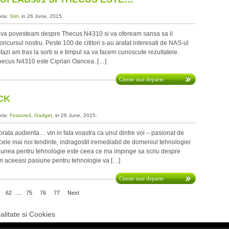
oria:
Stiri
, in 26 June, 2015.
 va povesteam despre Thecus N4310 si va ofeream sansa sa il
concursul nostru. Peste 100 de cititori s-au aratat interesati de NAS-ul
tazi am tras la sorti si e timpul sa va facem cunoscute rezultatele.
Thecus N4310 este Ciprian Oancea. […]
Citeste mai departe
CK
oria:
Featured
,
Gadget
, in 26 June, 2015.
ata audienta… vin in fata voastra ca unul dintre voi – pasionat de
 cele mai noi tendinte, indragostit iremediabil de domeniul tehnologiei
siunea pentru tehnologie este ceea ce ma impinge sa scriu despre
um aceeasi pasiune pentru tehnologie va […]
Citeste mai departe
62
...
75
76
77
Next
alitate si Cookies