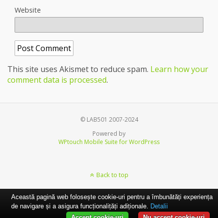
Website
This site uses Akismet to reduce spam.
Learn how your
comment data is processed
.
© LAB501 2007-2024
Powered by
WPtouch Mobile Suite for WordPress
Back to top
Această pagină web folosește cookie-uri pentru a îmbunătăți experiența
de navigare și a asigura funcționalițăți adiționale.
Detalii
Accept cookie-uri
Nu accept cookie-uri