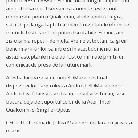
pentru NEXT LAB501. Ei bine, de-a lungul timpului nu
am putut sa nu observam ca anumite teste sunt
optimizate pentru Qualcomm, altele pentru Tegra,
s.a.m.d, pe langa faptul ca uneori rezultatele obtinute
in unele teste sunt cel putin discutabile. Ei bine, am
zis-o si ma repet – de multa vreme asteptam ca greii
benchmark-urilor sa intre si in acest domeniu, iar
astazi asteptarile mele au fost confirmate printr-un
comunicat de presa de la Futuremark.
Acestia lucreaza la un nou 3DMark, destinat
dispozitivelor care ruleaza Android. 3DMark pentru
Android va fi lansat candva in cursul acestui an, si se
bucura deja de suportul celor de la Acer, Intel,
Qualcomm si SingTel-Optus.
CEO-ul Futuremark, Jukka Makinen, declara cu aceasta
ocazie: