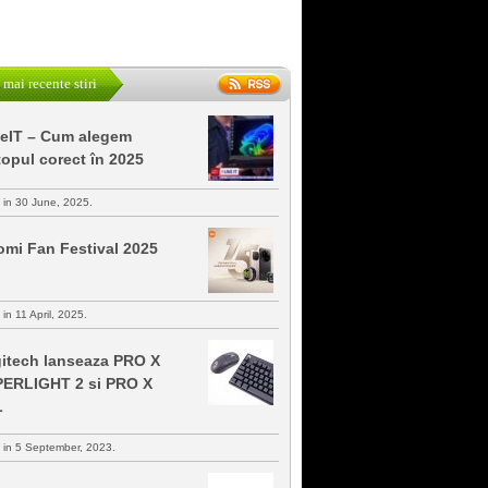
 mai recente stiri
keIT – Cum alegem
topul corect în 2025
s in 30 June, 2025.
omi Fan Festival 2025
 in 11 April, 2025.
itech lanseaza PRO X
ERLIGHT 2 si PRO X
L
s in 5 September, 2023.