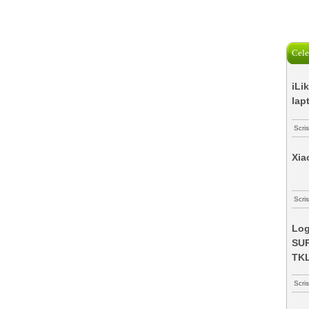
Cele
iLi
lap
Scri
Xia
Scris
Log
SUP
TK
Scri