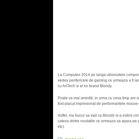
La Computex 2014 pe langa obisnuitele compon
vedea perifericele de gaming ce urmeaza a fi lan
cu A4Tech si al lor brand Bloody.
Poate va mai amintiti, in urma cu ceva timp am s
fost placut impresionat de performantele mouse-ul
Astfel, ma bucur sa vad ca Bloody si-a extins co
cateva dintre noutatile ce urmeaza sa apara pe p
etc).