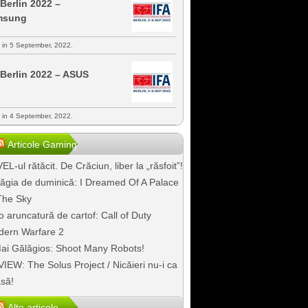
 Berlin 2022 –
msung
s in 5 September, 2022.
 Berlin 2022 – ASUS
s in 4 September, 2022.
Articole Gaming
EL-ul rătăcit. De Crăciun, liber la „răsfoit”!
ăgia de duminică: I Dreamed Of A Palace
The Sky
o aruncatură de cartof: Call of Duty
ern Warfare 2
ai Gălăgios: Shoot Many Robots!
IEW: The Solus Project / Nicăieri nu-i ca
să!
Alte articole