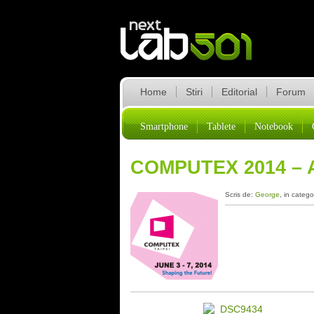
Home
Stiri
Editorial
Forum
Smartphone
Tablete
Notebook
COMPUTEX 2014 –
Scris de:
George
, in catego