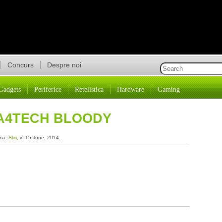
Concurs
Despre noi
Gadgets
Periferice
Retelistica
Hardware
Gaming
 A4TECH BLOODY
ria:
Stiri
, in 15 June, 2014.