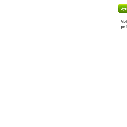
Syn
Viz
pe 