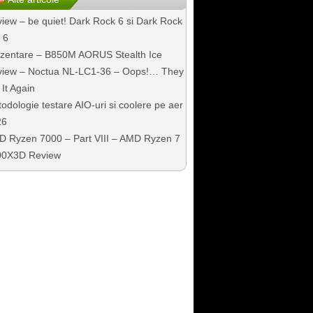
iew – be quiet! Dark Rock 6 si Dark Rock
 6
zentare – B850M AORUS Stealth Ice
iew – Noctua NL-LC1-36 – Oops!… They
 It Again
odologie testare AIO-uri si coolere pe aer
26
 Ryzen 7000 – Part VIII – AMD Ryzen 7
00X3D Review