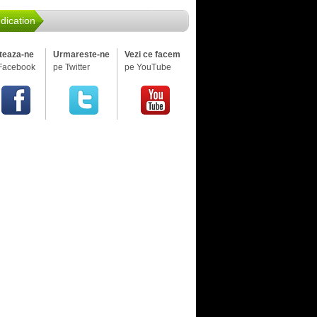
dication
iteaza-ne
Urmareste-ne
Vezi ce facem
Facebook
pe Twitter
pe YouTube