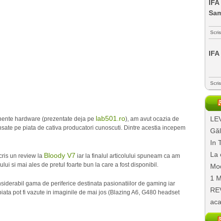
IFA
Sa
Scri
IFA
Scri
lab501.ro
LEV
ente hardware (prezentate deja pe
), am avut ocazia de
sate pe piata de cativa producatori cunoscuti. Dintre acestia incepem
Găl
In 
La 
Bloody V7
cris un review la
iar la finalul articolului spuneam ca am
ui si mai ales de pretul foarte bun la care a fost disponibil.
Mod
1 M
nsiderabil gama de periferice destinata pasionatiilor de gaming iar
REV
iata pot fi vazute in imaginile de mai jos (Blazing A6, G480 headset
aca