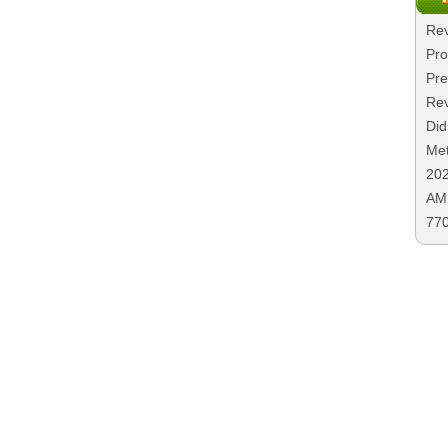
Rev
Pro
Pre
Rev
Did
Met
20
AMD
77