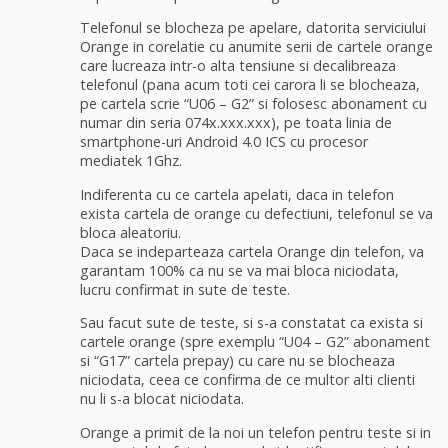
Telefonul se blocheza pe apelare, datorita serviciului
Orange in corelatie cu anumite serii de cartele orange
care lucreaza intr-o alta tensiune si decalibreaza
telefonul (pana acum toti cei carora li se blocheaza,
pe cartela scrie “U06 – G2” si folosesc abonament cu
numar din seria 074x.xxx.xxx), pe toata linia de
smartphone-uri Android 4.0 ICS cu procesor
mediatek 1Ghz.
Indiferenta cu ce cartela apelati, daca in telefon
exista cartela de orange cu defectiuni, telefonul se va
bloca aleatoriu.
Daca se indeparteaza cartela Orange din telefon, va
garantam 100% ca nu se va mai bloca niciodata,
lucru confirmat in sute de teste.
Sau facut sute de teste, si s-a constatat ca exista si
cartele orange (spre exemplu “U04 – G2” abonament
si “G17” cartela prepay) cu care nu se blocheaza
niciodata, ceea ce confirma de ce multor alti clienti
nu li s-a blocat niciodata.
Orange a primit de la noi un telefon pentru teste si in