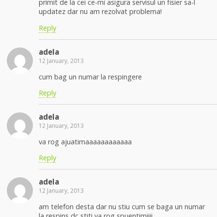
primit de la cei ce-mi asigura servisul un fisier sa-l
updatez dar nu am rezolvat problema!
Reply
adela
12 January, 2013
cum bag un numar la respingere
Reply
adela
12 January, 2013
va rog ajuatimaaaaaaaaaaaa
Reply
adela
12 January, 2013
am telefon desta dar nu stiu cum se baga un numar
la respins dc stiti va rog spuentimiiii