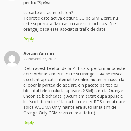
pentru “Sp4wn”
ce cartele erau in telefon?
Teoretic este activa optiune 3G pe SIM 2 care nu
este suportata fizic cas in care se blocheaza [pe
orange] daca este asociat si trafic de date
Reply
Avram Adrian
22 November, 2012
Detin acest telefon de la ZTE ca si performanta este
extraordinar sim RDS date si Orange GSM se misca
excelent aplicatii internet tv online nu am minusuri la
el doar la partea de apelare din pacate partea cu
blocatul telefonului la apleare (GSM) cartela Orange
uneori se blocheaza. ( Acum am setat dupa spusele
lui “sophitechnicus” la cartela de net RDS numai date
adica WCDMA Only inainte era auto iar la sim de
Orange Only GSM revin cu rezultatul )
Reply