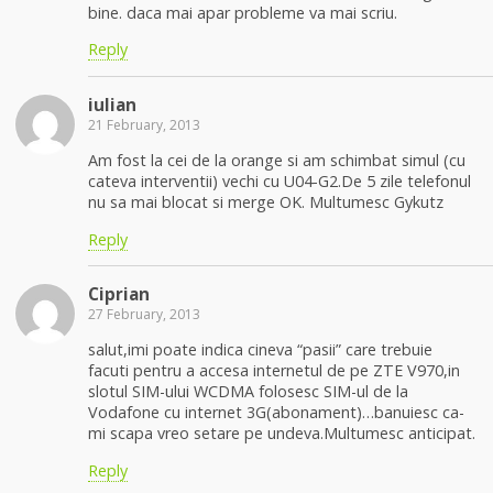
bine. daca mai apar probleme va mai scriu.
Reply
iulian
21 February, 2013
Am fost la cei de la orange si am schimbat simul (cu
cateva interventii) vechi cu U04-G2.De 5 zile telefonul
nu sa mai blocat si merge OK. Multumesc Gykutz
Reply
Ciprian
27 February, 2013
salut,imi poate indica cineva “pasii” care trebuie
facuti pentru a accesa internetul de pe ZTE V970,in
slotul SIM-ului WCDMA folosesc SIM-ul de la
Vodafone cu internet 3G(abonament)…banuiesc ca-
mi scapa vreo setare pe undeva.Multumesc anticipat.
Reply