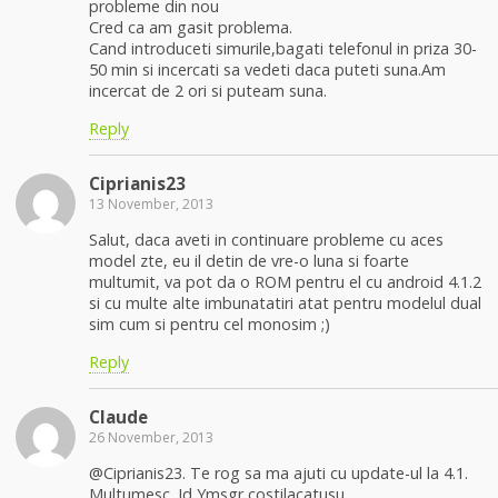
probleme din nou
Cred ca am gasit problema.
Cand introduceti simurile,bagati telefonul in priza 30-
50 min si incercati sa vedeti daca puteti suna.Am
incercat de 2 ori si puteam suna.
Reply
Ciprianis23
13 November, 2013
Salut, daca aveti in continuare probleme cu aces
model zte, eu il detin de vre-o luna si foarte
multumit, va pot da o ROM pentru el cu android 4.1.2
si cu multe alte imbunatatiri atat pentru modelul dual
sim cum si pentru cel monosim ;)
Reply
Claude
26 November, 2013
@Ciprianis23. Te rog sa ma ajuti cu update-ul la 4.1.
Multumesc. Id Ymsgr costilacatusu