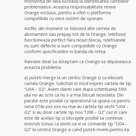
momentul de fata lucreaza la identificarea cartelelor
problematice. Aceasta responsabilitate revine
Orange exclusiv, pentru a oferi o platforma
compatibila cu orice sistem de operare.
Astfel, din moment ce folosind alte certela de
abonament sau prepay tot de la Orange, telefonul
functioneaza perfect fara niciun blocaj, telefoanele
nu sunt defecte si sunt compatibile cu Orange
conform specificatiilor in banda de retea.
Ramane doar sa asteptam ca Orange sa depaseasca
aceasta problema.
a) puteti merge la un centru Orange si sa inlocuiti
cartela Orange. Solicitati in mod expres cartela de tip
“U04 – G2”. Avem clienti care dupa schimbarea SIM-
ului ne-au scris ca nu s-a mai blocat niciodata. Din
pacate este posibil ca operatorul sa spuna ca pentru
seria 074x.xxx.xxx nu mai au cartela tip vechi “U04 –
G2” si au doar cartele tip nou “U06 – G2” caz in care
este de acelasi tip si blocajele posibil sa continue.
Insistati totusi ca doriti sa vi se comande tip “U04 –
G2” la centrul Orange si cand puteti reveni pentru ea.