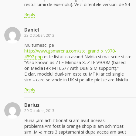
restul lumii de exemplu). Vezi diferitele versiuni de S4
Reply
Daniel
23 October, 2013
Multumesc, pe
http://www.gsmarena.com/zte_grand_x_v970-
4597.php
este listat ca avand Nvidia si mai scrie si ca:
“Also known as ZTE Mimosa X, ZTE V970M (based
on MediaTek MT6577 with Dual SIM support).”
E clar, modelul dual-sim este cu MTK iar cel single
sim – care se vinde in UK si pe alte pietze are Nvidia
Reply
Darius
29 October, 2013
Buna ,am achizitionat si am avut aceeasi
problema.Am fost la orange shop si am schimbat
sim ,Mi-a mers 3 saptamani si dupa aceea am avut