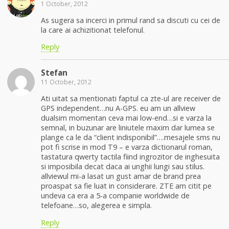
1 October, 2012
As sugera sa incerci in primul rand sa discuti cu cei de
la care ai achizitionat telefonul.
Reply
Stefan
11 October, 2012
Ati uitat sa mentionati faptul ca zte-ul are receiver de
GPS independent…nu A-GPS. eu am un allview
dualsim momentan ceva mai low-end…si e varza la
semnal, in buzunar are liniutele maxim dar lumea se
plange ca le da “client indisponibil”….mesajele sms nu
pot fi scrise in mod T9 – e varza dictionarul roman,
tastatura qwerty tactila fiind ingrozitor de inghesuita
si imposibila decat daca ai unghii lungi sau stilus.
allviewul mi-a lasat un gust amar de brand prea
proaspat sa fie luat in considerare. ZTE am citit pe
undeva ca era a 5-a companie worldwide de
telefoane…so, alegerea e simpla.
Reply