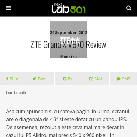
24 September, 2012
ZTE Grand X V970 Review
Monstru
Share
Tweet
Pin
Mail
SMS
Ecran – test practic
Asa cum spuneam si cu cateva pagini in urma, ecranul
are o diagonala de 4.3″ si este dotat cu un panou IPS.
De asemenea, rezolutia este ceva mai mare decat in
cazul lui P5 Alldro, mai precis 540 x 960 pixeli. In