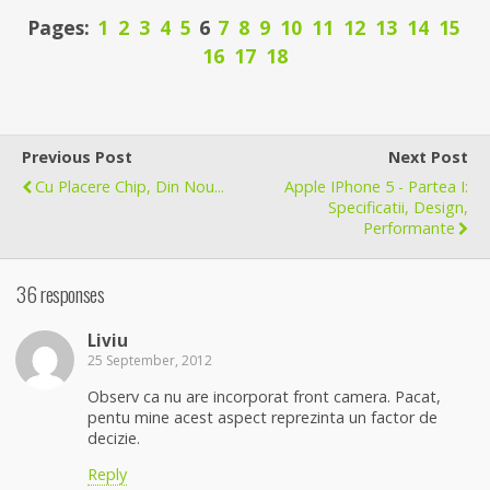
Pages:
1
2
3
4
5
6
7
8
9
10
11
12
13
14
15
16
17
18
Previous Post
Next Post
Cu Placere Chip, Din Nou...
Apple IPhone 5 - Partea I:
Specificatii, Design,
Performante
36 responses
Liviu
25 September, 2012
Observ ca nu are incorporat front camera. Pacat,
pentu mine acest aspect reprezinta un factor de
decizie.
Reply