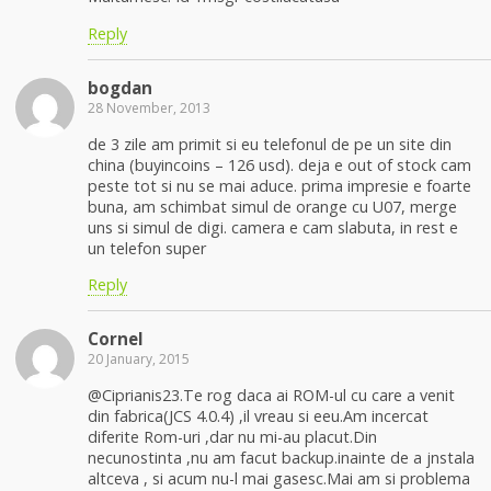
Reply
bogdan
28 November, 2013
de 3 zile am primit si eu telefonul de pe un site din
china (buyincoins – 126 usd). deja e out of stock cam
peste tot si nu se mai aduce. prima impresie e foarte
buna, am schimbat simul de orange cu U07, merge
uns si simul de digi. camera e cam slabuta, in rest e
un telefon super
Reply
Cornel
20 January, 2015
@Ciprianis23.Te rog daca ai ROM-ul cu care a venit
din fabrica(JCS 4.0.4) ,il vreau si eeu.Am incercat
diferite Rom-uri ,dar nu mi-au placut.Din
necunostinta ,nu am facut backup.inainte de a jnstala
altceva , si acum nu-l mai gasesc.Mai am si problema