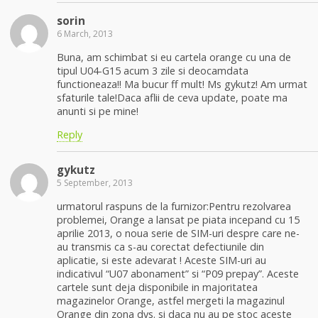
sorin
6 March, 2013
Buna, am schimbat si eu cartela orange cu una de
tipul U04-G15 acum 3 zile si deocamdata
functioneaza!! Ma bucur ff mult! Ms gykutz! Am urmat
sfaturile tale!Daca aflii de ceva update, poate ma
anunti si pe mine!
Reply
gykutz
5 September, 2013
urmatorul raspuns de la furnizor:Pentru rezolvarea
problemei, Orange a lansat pe piata incepand cu 15
aprilie 2013, o noua serie de SIM-uri despre care ne-
au transmis ca s-au corectat defectiunile din
aplicatie, si este adevarat ! Aceste SIM-uri au
indicativul “U07 abonament” si “P09 prepay”. Aceste
cartele sunt deja disponibile in majoritatea
magazinelor Orange, astfel mergeti la magazinul
Orange din zona dvs. si daca nu au pe stoc aceste