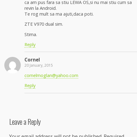
ca am pus fara sa stiu LEWA OS,si nu mai stiu cum sa
revin la Android.
Te rog mult sa ma ajuti,daca poti.
ZTE V970 dual sim.
Stima.
Reply
Cornel
20 January, 2015
cornelmoglan@yahoo.com
Reply
Leave a Reply
Your email address will not be published.
Required