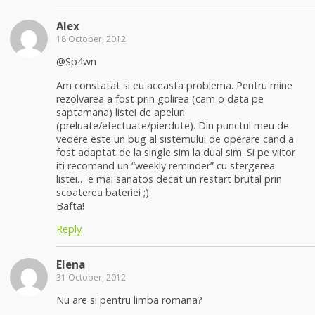
Alex
18 October, 2012
@Sp4wn
Am constatat si eu aceasta problema. Pentru mine
rezolvarea a fost prin golirea (cam o data pe
saptamana) listei de apeluri
(preluate/efectuate/pierdute). Din punctul meu de
vedere este un bug al sistemului de operare cand a
fost adaptat de la single sim la dual sim. Si pe viitor
iti recomand un “weekly reminder” cu stergerea
listei… e mai sanatos decat un restart brutal prin
scoaterea bateriei ;).
Bafta!
Reply
Elena
31 October, 2012
Nu are si pentru limba romana?