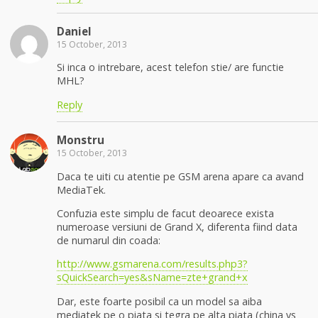
Daniel
15 October, 2013
Si inca o intrebare, acest telefon stie/ are functie
MHL?
Reply
Monstru
15 October, 2013
Daca te uiti cu atentie pe GSM arena apare ca avand
MediaTek.
Confuzia este simplu de facut deoarece exista
numeroase versiuni de Grand X, diferenta fiind data
de numarul din coada:
http://www.gsmarena.com/results.php3?
sQuickSearch=yes&sName=zte+grand+x
Dar, este foarte posibil ca un model sa aiba
mediatek pe o piata si tegra pe alta piata (china vs