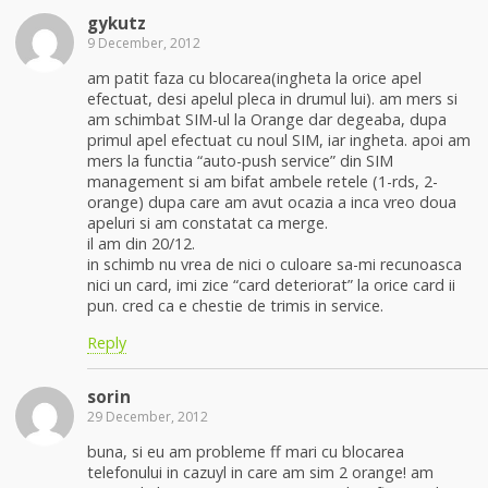
gykutz
9 December, 2012
am patit faza cu blocarea(ingheta la orice apel
efectuat, desi apelul pleca in drumul lui). am mers si
am schimbat SIM-ul la Orange dar degeaba, dupa
primul apel efectuat cu noul SIM, iar ingheta. apoi am
mers la functia “auto-push service” din SIM
management si am bifat ambele retele (1-rds, 2-
orange) dupa care am avut ocazia a inca vreo doua
apeluri si am constatat ca merge.
il am din 20/12.
in schimb nu vrea de nici o culoare sa-mi recunoasca
nici un card, imi zice “card deteriorat” la orice card ii
pun. cred ca e chestie de trimis in service.
Reply
sorin
29 December, 2012
buna, si eu am probleme ff mari cu blocarea
telefonului in cazuyl in care am sim 2 orange! am