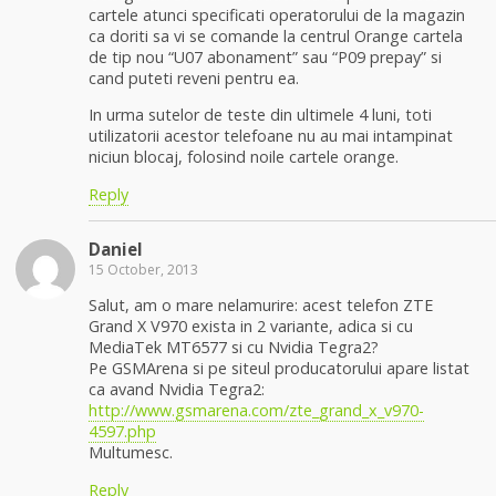
cartele atunci specificati operatorului de la magazin
ca doriti sa vi se comande la centrul Orange cartela
de tip nou “U07 abonament” sau “P09 prepay” si
cand puteti reveni pentru ea.
In urma sutelor de teste din ultimele 4 luni, toti
utilizatorii acestor telefoane nu au mai intampinat
niciun blocaj, folosind noile cartele orange.
Reply
Daniel
15 October, 2013
Salut, am o mare nelamurire: acest telefon ZTE
Grand X V970 exista in 2 variante, adica si cu
MediaTek MT6577 si cu Nvidia Tegra2?
Pe GSMArena si pe siteul producatorului apare listat
ca avand Nvidia Tegra2:
http://www.gsmarena.com/zte_grand_x_v970-
4597.php
Multumesc.
Reply