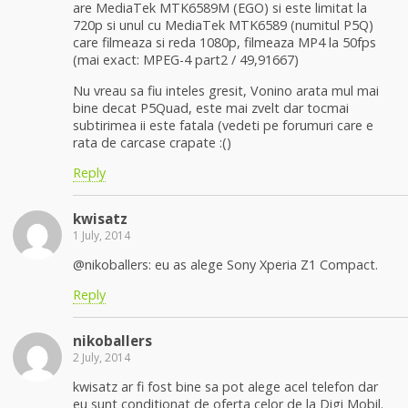
are MediaTek MTK6589M (EGO) si este limitat la
720p si unul cu MediaTek MTK6589 (numitul P5Q)
care filmeaza si reda 1080p, filmeaza MP4 la 50fps
(mai exact: MPEG-4 part2 / 49,91667)
Nu vreau sa fiu inteles gresit, Vonino arata mul mai
bine decat P5Quad, este mai zvelt dar tocmai
subtirimea ii este fatala (vedeti pe forumuri care e
rata de carcase crapate :()
Reply
kwisatz
1 July, 2014
@nikoballers: eu as alege Sony Xperia Z1 Compact.
Reply
nikoballers
2 July, 2014
kwisatz ar fi fost bine sa pot alege acel telefon dar
eu sunt conditionat de oferta celor de la Digi Mobil.