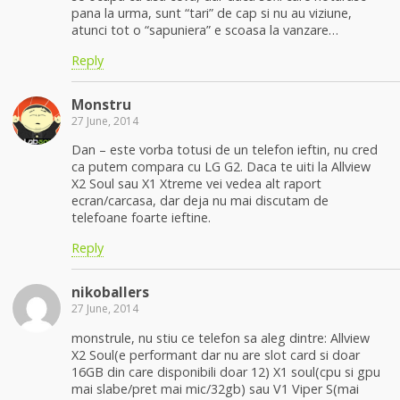
pana la urma, sunt “tari” de cap si nu au viziune,
atunci tot o “sapuniera” e scoasa la vanzare…
Reply
Monstru
27 June, 2014
Dan – este vorba totusi de un telefon ieftin, nu cred
ca putem compara cu LG G2. Daca te uiti la Allview
X2 Soul sau X1 Xtreme vei vedea alt raport
ecran/carcasa, dar deja nu mai discutam de
telefoane foarte ieftine.
Reply
nikoballers
27 June, 2014
monstrule, nu stiu ce telefon sa aleg dintre: Allview
X2 Soul(e performant dar nu are slot card si doar
16GB din care disponibili doar 12) X1 soul(cpu si gpu
mai slabe/pret mai mic/32gb) sau V1 Viper S(mai