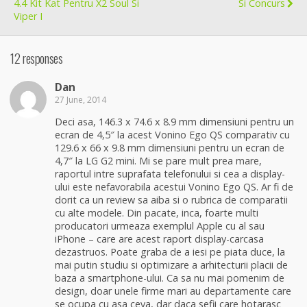
4.4 Kit Kat Pentru X2 Soul Si
Si Concurs
Viper I
12 responses
Dan
27 June, 2014
Deci asa, 146.3 x 74.6 x 8.9 mm dimensiuni pentru un
ecran de 4,5″ la acest Vonino Ego QS comparativ cu
129.6 x 66 x 9.8 mm dimensiuni pentru un ecran de
4,7″ la LG G2 mini. Mi se pare mult prea mare,
raportul intre suprafata telefonului si cea a display-
ului este nefavorabila acestui Vonino Ego QS. Ar fi de
dorit ca un review sa aiba si o rubrica de comparatii
cu alte modele. Din pacate, inca, foarte multi
producatori urmeaza exemplul Apple cu al sau
iPhone – care are acest raport display-carcasa
dezastruos. Poate graba de a iesi pe piata duce, la
mai putin studiu si optimizare a arhitecturii placii de
baza a smartphone-ului. Ca sa nu mai pomenim de
design, doar unele firme mari au departamente care
se ocupa cu asa ceva, dar daca sefii care hotarasc