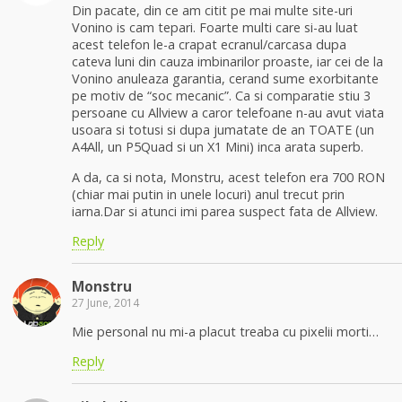
Din pacate, din ce am citit pe mai multe site-uri
Vonino is cam tepari. Foarte multi care si-au luat
acest telefon le-a crapat ecranul/carcasa dupa
cateva luni din cauza imbinarilor proaste, iar cei de la
Vonino anuleaza garantia, cerand sume exorbitante
pe motiv de “soc mecanic”. Ca si comparatie stiu 3
persoane cu Allview a caror telefoane n-au avut viata
usoara si totusi si dupa jumatate de an TOATE (un
A4All, un P5Quad si un X1 Mini) inca arata superb.
A da, ca si nota, Monstru, acest telefon era 700 RON
(chiar mai putin in unele locuri) anul trecut prin
iarna.Dar si atunci imi parea suspect fata de Allview.
Reply
Monstru
27 June, 2014
Mie personal nu mi-a placut treaba cu pixelii morti…
Reply