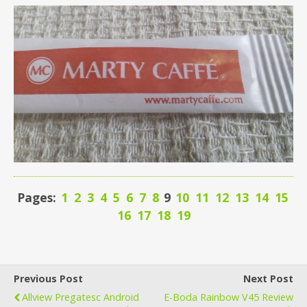
Pages:
1
2
3
4
5
6
7
8
9
10
11
12
13
14
15
16
17
18
19
Previous Post
Next Post
Allview Pregatesc Android
E-Boda Rainbow V45 Review