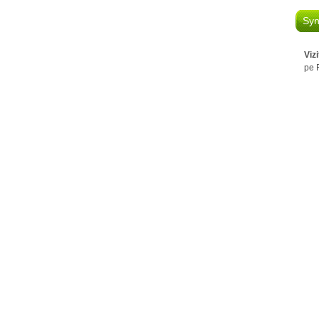
Syn
Viz
pe 