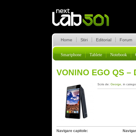
Home
Stiri
Editorial
Forum
Smartphone
Tablete
Notebook
VONINO EGO QS –
Scris de:
George
, in catego
Navigare capitole:
Navigar