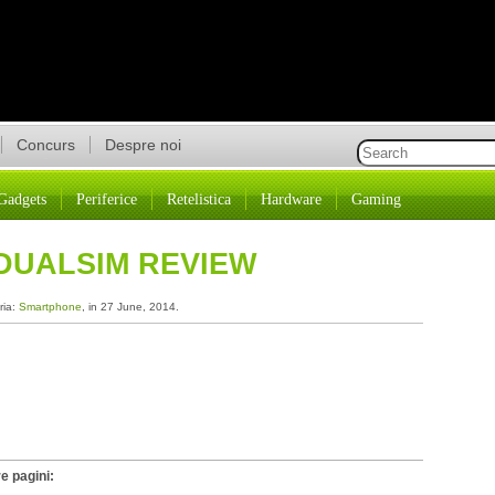
Concurs
Despre noi
Gadgets
Periferice
Retelistica
Hardware
Gaming
 DUALSIM REVIEW
ria:
Smartphone
, in 27 June, 2014.
e pagini: