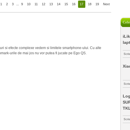
1
2
3
...
9
10
11
12
13
14
15
16
17
18
19
Next
Cele
iLi
lap
uri si efecte complexe vedem si limitele smartphone-ului. Cu alte
hmark-urile de mai jos nu vor putea fi jucate pe Ego QS.
Scri
Xia
Scris
Log
SUP
TK
Scri