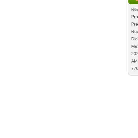
Rev
Pro
Pre
Rev
Did
Met
20
AMD
77