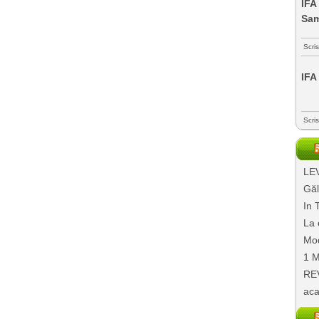
IFA
Sa
Scri
IFA
Scri
LEV
Găl
In 
La 
Mod
1 M
REV
aca