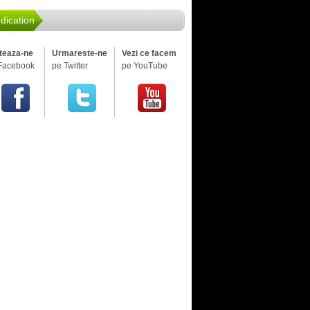
dication
iteaza-ne
Urmareste-ne
Vezi ce facem
Facebook
pe Twitter
pe YouTube