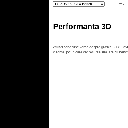
Prev
Performanta 3D
Atunci cand vine vorba despre grafica 3D cu text
cuvinte, jocuri care cer resurse similare cu benc