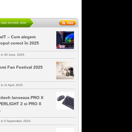
 mai recente stiri
keIT – Cum alegem
topul corect în 2025
s in 30 June, 2025.
omi Fan Festival 2025
 in 11 April, 2025.
itech lanseaza PRO X
ERLIGHT 2 si PRO X
L
s in 5 September, 2023.