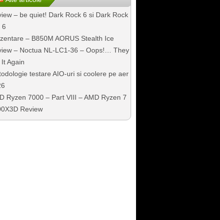
iew – be quiet! Dark Rock 6 si Dark Rock
 6
zentare – B850M AORUS Stealth Ice
iew – Noctua NL-LC1-36 – Oops!… They
 It Again
odologie testare AIO-uri si coolere pe aer
26
 Ryzen 7000 – Part VIII – AMD Ryzen 7
00X3D Review