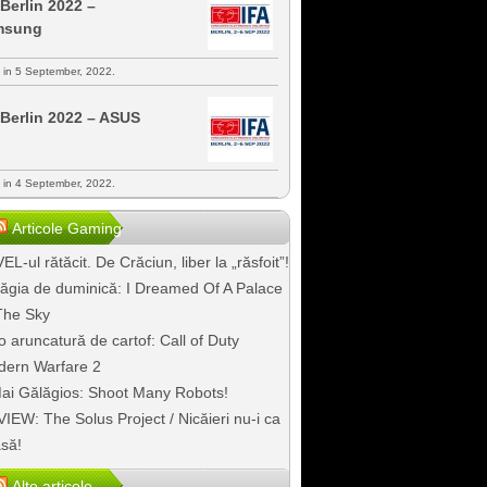
 Berlin 2022 –
msung
s in 5 September, 2022.
 Berlin 2022 – ASUS
s in 4 September, 2022.
Articole Gaming
EL-ul rătăcit. De Crăciun, liber la „răsfoit”!
ăgia de duminică: I Dreamed Of A Palace
The Sky
o aruncatură de cartof: Call of Duty
ern Warfare 2
ai Gălăgios: Shoot Many Robots!
IEW: The Solus Project / Nicăieri nu-i ca
să!
Alte articole