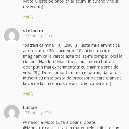
Moto G este pe birou chiar acum. In curand vine si
review-ul :)
Reply
stefan m
17 February, 2014
“batrani ca mine” :))) …sau :(( …asta mi-a amintit ca
am trecut de 36 si acu’ vreo 10 ani in urma imi
imaginam ca la varsta asta tre’ sa-mi cumpar locul la
cimitir… Hai dom’ Monstru ca nu suntem batrani,
doar putin mai experimentati; eu chiar ma simt de
vreo 29 ;) Doar computeru meu e batran, dar a fost
intinerit cu niste pasta de procesor pe care o am de
la voi de la un concurs de acu’ vreo cativa ani :)
Reply
Lucian
17 February, 2014
@mario: ia Moto G, fara doar si poate.
@Monstru: ca si calitate a materialelor folosite cum