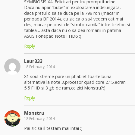
SYMBIOSIS X4. Felicitari pentru promptitudine.
Daca nu apar “bube” in exploatarea indelungata,
daca pretul o sa se duca pe la 799 ron (macar in
perioada BF 2014), eu zic ca o sa-l vedem cat mai
des, macar pe post de “struto-camila” intre telefon si
tablea… asta daca nu o sa dea romanii in patima
ASUS Fonepad Note FHD6 :)
Reply
Laur333
18 February, 2014
X1 soul xtreme pare un phablet foarte buna
alternativa la note 3,procesor quad core 2.15,ecran
5.5 FHD si 3 gb de ram,ce zici Monstru?:)
Reply
Monstru
18 February, 2014
Pai zic sa il testam mai intai :)