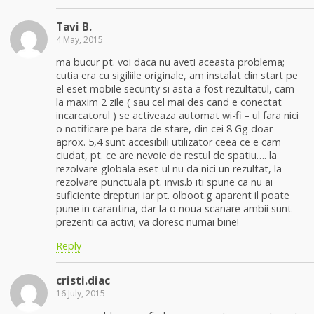
Tavi B.
4 May, 2015
ma bucur pt. voi daca nu aveti aceasta problema;
cutia era cu sigiliile originale, am instalat din start pe
el eset mobile security si asta a fost rezultatul, cam
la maxim 2 zile ( sau cel mai des cand e conectat
incarcatorul ) se activeaza automat wi-fi – ul fara nici
o notificare pe bara de stare, din cei 8 Gg doar
aprox. 5,4 sunt accesibili utilizator ceea ce e cam
ciudat, pt. ce are nevoie de restul de spatiu…. la
rezolvare globala eset-ul nu da nici un rezultat, la
rezolvare punctuala pt. invis.b iti spune ca nu ai
suficiente drepturi iar pt. olboot.g aparent il poate
pune in carantina, dar la o noua scanare ambii sunt
prezenti ca activi; va doresc numai bine!
Reply
cristi.diac
16 July, 2015