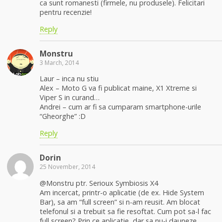
ca sunt romanesti (firmele, nu produsele). Felicitari
pentru recenzie!
Reply
Monstru
3 March, 2014
Laur – inca nu stiu
Alex – Moto G va fi publicat maine, X1 Xtreme si
Viper S in curand…
Andrei – cum ar fi sa cumparam smartphone-urile
“Gheorghe” :D
Reply
Dorin
25 November, 2014
@Monstru ptr. Serioux Symbiosis X4
Am incercat, printr-o aplicatie (de ex. Hide System
Bar), sa am “full screen” si n-am reusit. Am blocat
telefonul si a trebuit sa fie resoftat. Cum pot sa-l fac
full screen? Prin ce aplicatie, dar sa nu-i dauneze.