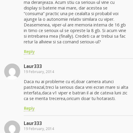
ma deranjeaza. Acum stiu ca serioux-ul vine cu
display si baterie mai mare, dar acestea se
“consuma” practic una pe cealalta si probabil voi
ajunge la o autonomie relativ similara cu viper.
Deasemenea, viper-ul are memoria interna de 16 gb
in timo ce serioux-ul se opreste la 8 gb. Si acum vine
si intrebarea mea (finally). Credeti ca ar trebui sa fac
retur la allview si sa comand serioux-ul?
Reply
Laur333
19 February, 2014
Daca nu ai probleme cu el,doar camera atunci
pastreazal,treci la serious daca vrei ecran mare si alta
interfata,daca v1 viper e batran il ai de cateva luni zic
ca se merita trecerea,oricum doar tu hotarasti.
Reply
Laur333
19 February, 2014