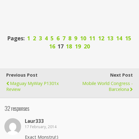
Pages:
1
2
3
4
5
6
7
8
9
10
11
12
13
14
15
16
17
18
19
20
Previous Post
Next Post
Maguay MyWay P1301x
Mobile World Congress -
Review
Barcelona
32 responses
Laur333
17 February, 2014
Exact Monstru!:)