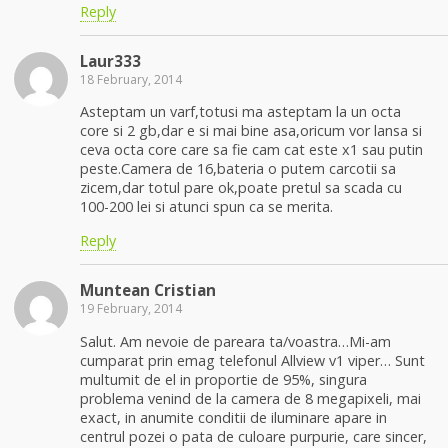
Reply
Laur333
18 February, 2014
Asteptam un varf,totusi ma asteptam la un octa
core si 2 gb,dar e si mai bine asa,oricum vor lansa si
ceva octa core care sa fie cam cat este x1 sau putin
peste.Camera de 16,bateria o putem carcotii sa
zicem,dar totul pare ok,poate pretul sa scada cu
100-200 lei si atunci spun ca se merita.
Reply
Muntean Cristian
19 February, 2014
Salut. Am nevoie de pareara ta/voastra…Mi-am
cumparat prin emag telefonul Allview v1 viper… Sunt
multumit de el in proportie de 95%, singura
problema venind de la camera de 8 megapixeli, mai
exact, in anumite conditii de iluminare apare in
centrul pozei o pata de culoare purpurie, care sincer,