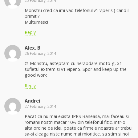
25 February, 2014
Monstru cred ca imi vad telefonul:v1 viper s:) cand il
primiti?
Multumesc!
Reply
Alex. B
26 February, 2014
@ Monstru, asteptam cu nerăbdare moto-g, x1
sufletul extrem si v1 viper S. Spor and keep up the
good work
Reply
Andrei
27 February, 2014
Pacat ca nu mai exista IPRS Baneasa, mai faceau si
romanii nostri macar 10% din telefonul fizic. Intr-o
alta ordine de idei, poate ca firmele noastre ar trebui
sa-si aleaga niste nume mai mioritice, sa stim si noi