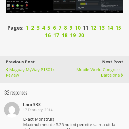
Pages:
1
2
3
4
5
6
7
8
9
10
11
12
13
14
15
16
17
18
19
20
Previous Post
Next Post
Maguay MyWay P1301x
Mobile World Congress -
Review
Barcelona
32 responses
Laur333
17 February, 2014
Exact Monstru!:)
Maximul meu de 5.25 nu imi permite sa ma uit la