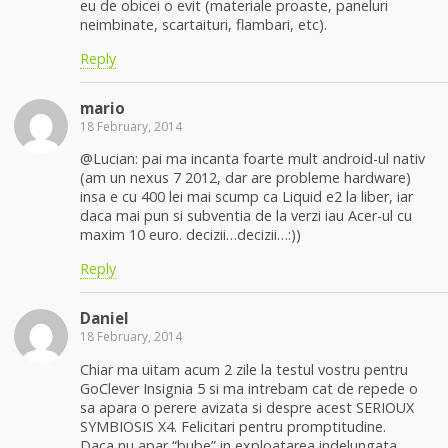
eu de obicei o evit (materiale proaste, paneluri
neimbinate, scartaituri, flambari, etc).
Reply
mario
18 February, 2014
@Lucian: pai ma incanta foarte mult android-ul nativ
(am un nexus 7 2012, dar are probleme hardware)
insa e cu 400 lei mai scump ca Liquid e2 la liber, iar
daca mai pun si subventia de la verzi iau Acer-ul cu
maxim 10 euro. decizii…decizii…:))
Reply
Daniel
18 February, 2014
Chiar ma uitam acum 2 zile la testul vostru pentru
GoClever Insignia 5 si ma intrebam cat de repede o
sa apara o perere avizata si despre acest SERIOUX
SYMBIOSIS X4. Felicitari pentru promptitudine.
Daca nu apar “bube” in exploatarea indelungata,