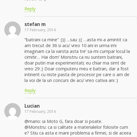
Reply
stefan m
17 February, 2014
“batrani ca mine” :))) …sau :(( …asta mi-a amintit ca
am trecut de 36 si acu’ vreo 10 ani in urma imi
imaginam ca la varsta asta tre’ sa-mi cumpar locul la
cimitir… Hai dom’ Monstru ca nu suntem batrani,
doar putin mai experimentati; eu chiar ma simt de
vreo 29 ;) Doar computeru meu e batran, dar a fost
intinerit cu niste pasta de procesor pe care o am de
la voi de la un concurs de acu’ vreo cativa ani :)
Reply
Lucian
17 February, 2014
@mario: ia Moto G, fara doar si poate.
@Monstru: ca si calitate a materialelor folosite cum
e? Stiu ca asta e mare problema a firmei, si de aceea