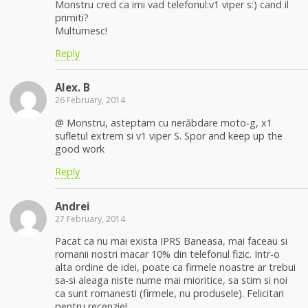
Monstru cred ca imi vad telefonul:v1 viper s:) cand il
primiti?
Multumesc!
Reply
Alex. B
26 February, 2014
@ Monstru, asteptam cu nerăbdare moto-g, x1
sufletul extrem si v1 viper S. Spor and keep up the
good work
Reply
Andrei
27 February, 2014
Pacat ca nu mai exista IPRS Baneasa, mai faceau si
romanii nostri macar 10% din telefonul fizic. Intr-o
alta ordine de idei, poate ca firmele noastre ar trebui
sa-si aleaga niste nume mai mioritice, sa stim si noi
ca sunt romanesti (firmele, nu produsele). Felicitari
pentru recenzie!