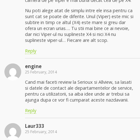
camera de pe Viper e mai buna decat cea de pe X4.
Nu poti alege atat de simplu intre ele insa pentru ca
sunt cat se poate de diferite. Unul (Viper) este mic si
subtire in timp ce altul (X4) este mare si greu dar
ofera un ecran urias…. Tu stii mai bine ce ai nevoie,
dar nici Viper-ul nu suplineste X4 si nici X4 nu
suplineste viper-ul… Fiecare are alt scop.
Reply
engine
25 February, 2014
Cand mai faceti review la Serioux si Allview, sa lasati
si datele de contact ale departamentelor de service,
pentru ca utilizatorii, sa aiba idee unde ar trebui sa
ajunga dupa ce vor fi cumparat aceste nazdavanii.
Reply
Laur333
25 February, 2014