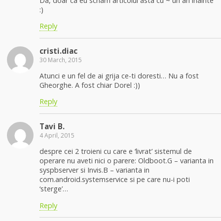
Da, doar ca eu scriam articolul asta cu ~ un an inainte
:)
Reply
cristi.diac
30 March, 2015
Atunci e un fel de ai grija ce-ti doresti… Nu a fost
Gheorghe. A fost chiar Dorel :))
Reply
Tavi B.
4 April, 2015
despre cei 2 troieni cu care e ‘livrat’ sistemul de
operare nu aveti nici o parere: Oldboot.G – varianta in
syspbserver si Invis.B – varianta in
com.android.systemservice si pe care nu-i poti
‘sterge’…
Reply