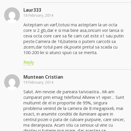
Laur333
18 February, 2014
Asteptam un varf,totusi ma asteptam la un octa
core si 2 gb,dar e si mai bine asa,oricum vor lansa si
ceva octa core care sa fie cam cat este x1 sau putin
peste.Camera de 16,bateria o putem carcotii sa
zicem,dar totul pare ok,poate pretul sa scada cu
100-200 lei si atunci spun ca se merita.
Reply
Muntean Cristian
19 February, 2014
Salut. Am nevoie de pareara ta/voastra…Mi-am
cumparat prin emag telefonul Allview v1 viper… Sunt
multumit de el in proportie de 95%, singura
problema venind de la camera de 8 megapixeli, mai
exact, in anumite conditii de iluminare apare in
centrul pozei o pata de culoare purpurie, care sincer,
ma deranjeaza. Acum stiu ca serioux-ul vine cu
display si baterie mai mare, dar acestea se