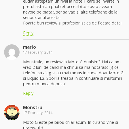
el,dar asteptam un rival la note 1 care se invarte in
pretul asta.Un phablet accesibil,de asta aveam
nevoie pe piata.Sper sa vad si alte telefoane de la
serioux anul acesta.
Foarte bun review si profesionist ca de fiecare data!
Reply
mario
17 February, 2014
Monstrule, un review la Moto G dualsim? Hai ca am
vreo 2 luni de cand ma chinui sa ma hotarasc :)) ce
telefon sa aleg si au mai ramas in cursa doar Moto G
si Liquid E2. Spor la treaba in continuare si multumiri
pentru munca depusa!
Reply
Monstru
17 February, 2014
Moto G este pe birou chiar acum. In curand vine si
review-ul :)