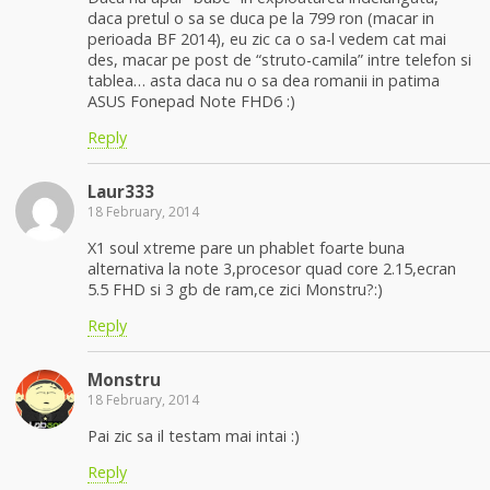
daca pretul o sa se duca pe la 799 ron (macar in
perioada BF 2014), eu zic ca o sa-l vedem cat mai
des, macar pe post de “struto-camila” intre telefon si
tablea… asta daca nu o sa dea romanii in patima
ASUS Fonepad Note FHD6 :)
Reply
Laur333
18 February, 2014
X1 soul xtreme pare un phablet foarte buna
alternativa la note 3,procesor quad core 2.15,ecran
5.5 FHD si 3 gb de ram,ce zici Monstru?:)
Reply
Monstru
18 February, 2014
Pai zic sa il testam mai intai :)
Reply