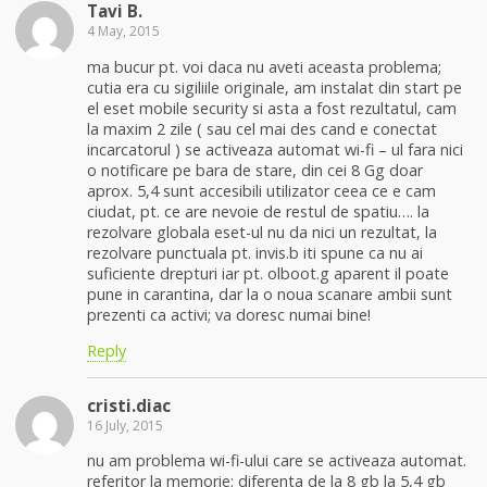
Tavi B.
4 May, 2015
ma bucur pt. voi daca nu aveti aceasta problema;
cutia era cu sigiliile originale, am instalat din start pe
el eset mobile security si asta a fost rezultatul, cam
la maxim 2 zile ( sau cel mai des cand e conectat
incarcatorul ) se activeaza automat wi-fi – ul fara nici
o notificare pe bara de stare, din cei 8 Gg doar
aprox. 5,4 sunt accesibili utilizator ceea ce e cam
ciudat, pt. ce are nevoie de restul de spatiu…. la
rezolvare globala eset-ul nu da nici un rezultat, la
rezolvare punctuala pt. invis.b iti spune ca nu ai
suficiente drepturi iar pt. olboot.g aparent il poate
pune in carantina, dar la o noua scanare ambii sunt
prezenti ca activi; va doresc numai bine!
Reply
cristi.diac
16 July, 2015
nu am problema wi-fi-ului care se activeaza automat.
referitor la memorie: diferenta de la 8 gb la 5,4 gb