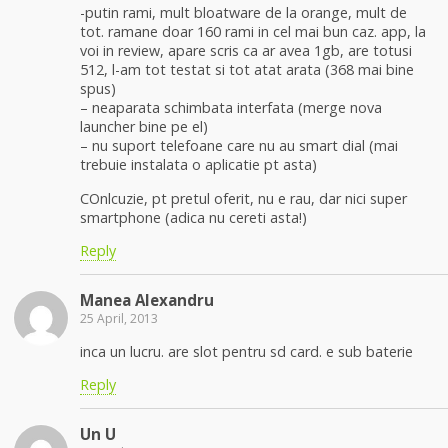
-putin rami, mult bloatware de la orange, mult de
tot. ramane doar 160 rami in cel mai bun caz. app, la
voi in review, apare scris ca ar avea 1gb, are totusi
512, l-am tot testat si tot atat arata (368 mai bine
spus)
– neaparata schimbata interfata (merge nova
launcher bine pe el)
– nu suport telefoane care nu au smart dial (mai
trebuie instalata o aplicatie pt asta)
COnlcuzie, pt pretul oferit, nu e rau, dar nici super
smartphone (adica nu cereti asta!)
Reply
Manea Alexandru
25 April, 2013
inca un lucru. are slot pentru sd card. e sub baterie
Reply
Un U