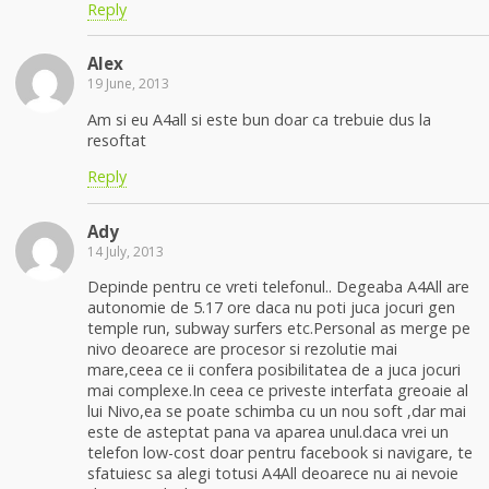
Reply
Alex
19 June, 2013
Am si eu A4all si este bun doar ca trebuie dus la
resoftat
Reply
Ady
14 July, 2013
Depinde pentru ce vreti telefonul.. Degeaba A4All are
autonomie de 5.17 ore daca nu poti juca jocuri gen
temple run, subway surfers etc.Personal as merge pe
nivo deoarece are procesor si rezolutie mai
mare,ceea ce ii confera posibilitatea de a juca jocuri
mai complexe.In ceea ce priveste interfata greoaie al
lui Nivo,ea se poate schimba cu un nou soft ,dar mai
este de asteptat pana va aparea unul.daca vrei un
telefon low-cost doar pentru facebook si navigare, te
sfatuiesc sa alegi totusi A4All deoarece nu ai nevoie