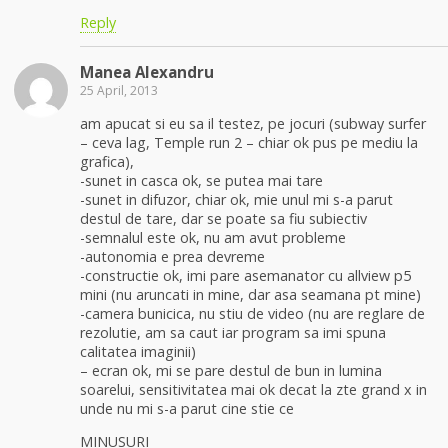
Reply
Manea Alexandru
25 April, 2013
am apucat si eu sa il testez, pe jocuri (subway surfer
– ceva lag, Temple run 2 – chiar ok pus pe mediu la
grafica),
-sunet in casca ok, se putea mai tare
-sunet in difuzor, chiar ok, mie unul mi s-a parut
destul de tare, dar se poate sa fiu subiectiv
-semnalul este ok, nu am avut probleme
-autonomia e prea devreme
-constructie ok, imi pare asemanator cu allview p5
mini (nu aruncati in mine, dar asa seamana pt mine)
-camera bunicica, nu stiu de video (nu are reglare de
rezolutie, am sa caut iar program sa imi spuna
calitatea imaginii)
– ecran ok, mi se pare destul de bun in lumina
soarelui, sensitivitatea mai ok decat la zte grand x in
unde nu mi s-a parut cine stie ce
MINUSURI