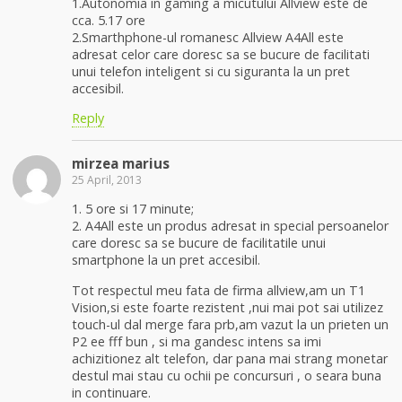
1.Autonomia in gaming a micutului Allview este de
cca. 5.17 ore
2.Smarthphone-ul romanesc Allview A4All este
adresat celor care doresc sa se bucure de facilitati
unui telefon inteligent si cu siguranta la un pret
accesibil.
Reply
mirzea marius
25 April, 2013
1. 5 ore si 17 minute;
2. A4All este un produs adresat in special persoanelor
care doresc sa se bucure de facilitatile unui
smartphone la un pret accesibil.
Tot respectul meu fata de firma allview,am un T1
Vision,si este foarte rezistent ,nui mai pot sai utilizez
touch-ul dal merge fara prb,am vazut la un prieten un
P2 ee fff bun , si ma gandesc intens sa imi
achizitionez alt telefon, dar pana mai strang monetar
destul mai stau cu ochii pe concursuri , o seara buna
in continuare.