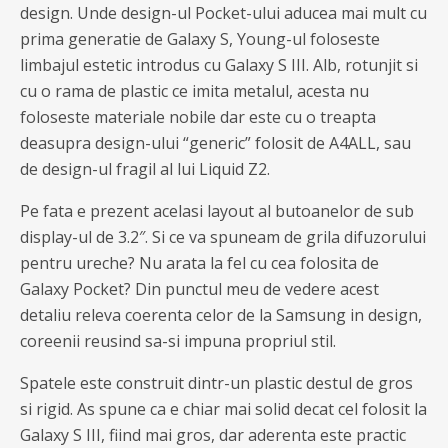
design. Unde design-ul Pocket-ului aducea mai mult cu
prima generatie de Galaxy S, Young-ul foloseste
limbajul estetic introdus cu Galaxy S III. Alb, rotunjit si
cu o rama de plastic ce imita metalul, acesta nu
foloseste materiale nobile dar este cu o treapta
deasupra design-ului “generic” folosit de A4ALL, sau
de design-ul fragil al lui Liquid Z2.
Pe fata e prezent acelasi layout al butoanelor de sub
display-ul de 3.2″. Si ce va spuneam de grila difuzorului
pentru ureche? Nu arata la fel cu cea folosita de
Galaxy Pocket? Din punctul meu de vedere acest
detaliu releva coerenta celor de la Samsung in design,
coreenii reusind sa-si impuna propriul stil.
Spatele este construit dintr-un plastic destul de gros
si rigid. As spune ca e chiar mai solid decat cel folosit la
Galaxy S III, fiind mai gros, dar aderenta este practic