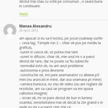
destul mai stau cu ochii pe concursuri , o seara buna
in continuare.
Reply
Manea Alexandru
25 April, 2013
am apucat si eu sa il testez, pe jocuri (subway surfer
– ceva lag, Temple run 2 – chiar ok pus pe mediu la
grafica),
-sunet in casca ok, se putea mai tare
-sunet in difuzor, chiar ok, mie unul mi s-a parut
destul de tare, dar se poate sa fiu subiectiv
-semnalul este ok, nu am avut probleme
-autonomia e prea devreme
-constructie ok, imi pare asemanator cu allview p5
mini (nu aruncati in mine, dar asa seamana pt mine)
-camera bunicica, nu stiu de video (nu are reglare de
rezolutie, am sa caut iar program sa imi spuna
calitatea imaginii)
– ecran ok, mi se pare destul de bun in lumina
soarelui, sensitivitatea mai ok decat la zte grand x in
unde nu mi s-a parut cine stie ce