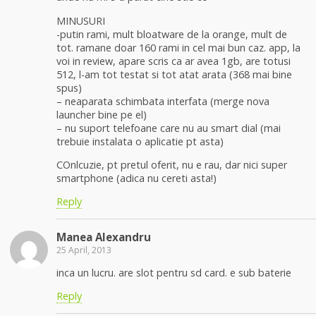
MINUSURI
-putin rami, mult bloatware de la orange, mult de
tot. ramane doar 160 rami in cel mai bun caz. app, la
voi in review, apare scris ca ar avea 1gb, are totusi
512, l-am tot testat si tot atat arata (368 mai bine
spus)
– neaparata schimbata interfata (merge nova
launcher bine pe el)
– nu suport telefoane care nu au smart dial (mai
trebuie instalata o aplicatie pt asta)
COnlcuzie, pt pretul oferit, nu e rau, dar nici super
smartphone (adica nu cereti asta!)
Reply
Manea Alexandru
25 April, 2013
inca un lucru. are slot pentru sd card. e sub baterie
Reply