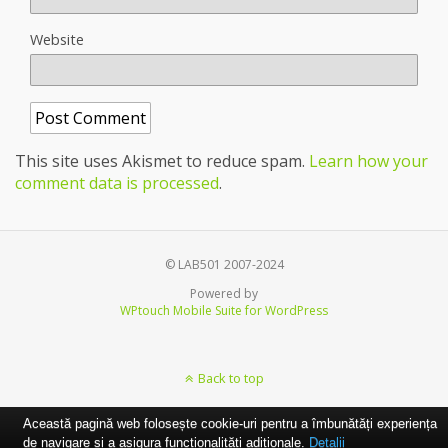
Website
This site uses Akismet to reduce spam.
Learn how your
comment data is processed
.
© LAB501 2007-2024
Powered by
WPtouch Mobile Suite for WordPress
Back to top
Această pagină web folosește cookie-uri pentru a îmbunătăți experiența
de navigare și a asigura funcționalițăți adiționale.
Detalii