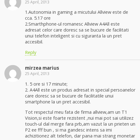
25 April, 2013
1.Autonomia in gaming a micutului Allview este de
cca. 5.17 ore
2.Smarthphone-ul romanesc Allview A4All este
adresat celor care doresc sa se bucure de facilitati
unui telefon inteligent si cu siguranta la un pret
accesibil.
Reply
mirzea marius
25 April, 2013
1. 5 ore si 17 minute;
2. A4All este un produs adresat in special persoanelor
care doresc sa se bucure de facilitatile unui
smartphone la un pret accesibil.
Tot respectul meu fata de firma allview,am un T1
Vision,si este foarte rezistent ,nui mai pot sai utilizez
touch-ul dal merge fara prb,am vazut la un prieten un
P2 ee fff bun , si ma gandesc intens sa imi
achizitionez alt telefon, dar pana mai strang monetar