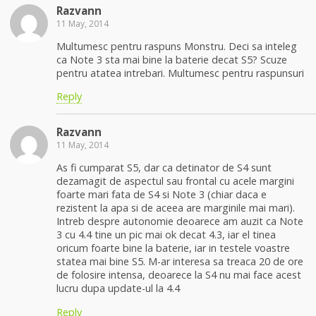
Razvann
11 May, 2014
Multumesc pentru raspuns Monstru. Deci sa inteleg
ca Note 3 sta mai bine la baterie decat S5? Scuze
pentru atatea intrebari. Multumesc pentru raspunsuri
Reply
Razvann
11 May, 2014
As fi cumparat S5, dar ca detinator de S4 sunt
dezamagit de aspectul sau frontal cu acele margini
foarte mari fata de S4 si Note 3 (chiar daca e
rezistent la apa si de aceea are marginile mai mari).
Intreb despre autonomie deoarece am auzit ca Note
3 cu 4.4 tine un pic mai ok decat 4.3, iar el tinea
oricum foarte bine la baterie, iar in testele voastre
statea mai bine S5. M-ar interesa sa treaca 20 de ore
de folosire intensa, deoarece la S4 nu mai face acest
lucru dupa update-ul la 4.4
Reply