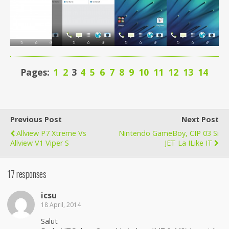
Pages:
1
2
3
4
5
6
7
8
9
10
11
12
13
14
Previous Post
Next Post
Allview P7 Xtreme Vs
Nintendo GameBoy, CIP 03 Si
Allview V1 Viper S
JET La ILike IT
17 responses
icsu
18 April, 2014
Salut