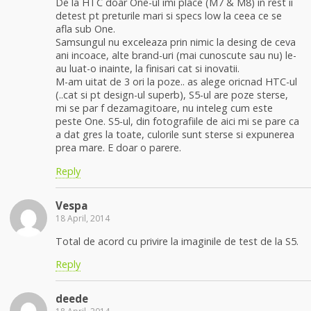
De la HTC doar One-ul imi place (M7 & M8) in rest ii
detest pt preturile mari si specs low la ceea ce se
afla sub One.
Samsungul nu exceleaza prin nimic la desing de ceva
ani incoace, alte brand-uri (mai cunoscute sau nu) le-
au luat-o inainte, la finisari cat si inovatii.
M-am uitat de 3 ori la poze.. as alege oricnad HTC-ul
(..cat si pt design-ul superb), S5-ul are poze sterse,
mi se par f dezamagitoare, nu inteleg cum este
peste One. S5-ul, din fotografiile de aici mi se pare ca
a dat gres la toate, culorile sunt sterse si expunerea
prea mare. E doar o parere.
Reply
Vespa
18 April, 2014
Total de acord cu privire la imaginile de test de la S5.
Reply
deede