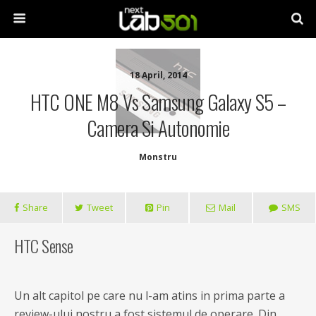
18 April, 2014
HTC ONE M8 Vs Samsung Galaxy S5 –
Camera Si Autonomie
Monstru
Share
Tweet
Pin
Mail
SMS
HTC Sense
Un alt capitol pe care nu l-am atins in prima parte a
review-ului nostru a fost sistemul de operare. Din