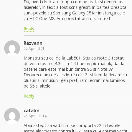
Da, aveti dreptate, dupa cum ne arata si denumirea
fisierelor, in text a fost scris gresit. In partea dreapta
sunt pozele cu Samsung Galaxy S5 iar in stanga cele
cu HTC One M8. Am corectat acum si in text.
Reply
Razvann
22 April, 2014
Monstru sau cei de la Lab501. Stiu ca Note 3 testat
de voi a fost cu 4.3 si la 4.4 tine un pic mai ok, dar la
baterie care este mai bun dintre S5 si Note 3?
Deoarece am de ales intre cele 2.. si sunt la fiecare cu
plusuri si minusuri.. gen pret, ram, ecran mai luminos
pe S5 si altele.
Reply
catalin
25 April, 2014
Abia astept sa vad cum se comporta z2 in testele
astea ale voastre contra lui S1 asta cu 4 ani mai vechi