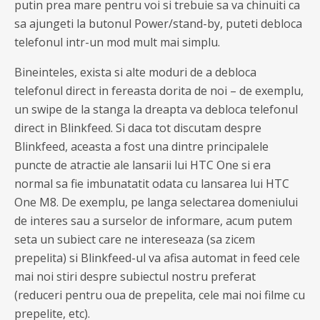
putin prea mare pentru voi si trebuie sa va chinuiti ca
sa ajungeti la butonul Power/stand-by, puteti debloca
telefonul intr-un mod mult mai simplu.
Bineinteles, exista si alte moduri de a debloca
telefonul direct in fereasta dorita de noi – de exemplu,
un swipe de la stanga la dreapta va debloca telefonul
direct in Blinkfeed. Si daca tot discutam despre
Blinkfeed, aceasta a fost una dintre principalele
puncte de atractie ale lansarii lui HTC One si era
normal sa fie imbunatatit odata cu lansarea lui HTC
One M8. De exemplu, pe langa selectarea domeniului
de interes sau a surselor de informare, acum putem
seta un subiect care ne intereseaza (sa zicem
prepelita) si Blinkfeed-ul va afisa automat in feed cele
mai noi stiri despre subiectul nostru preferat
(reduceri pentru oua de prepelita, cele mai noi filme cu
prepelite, etc).