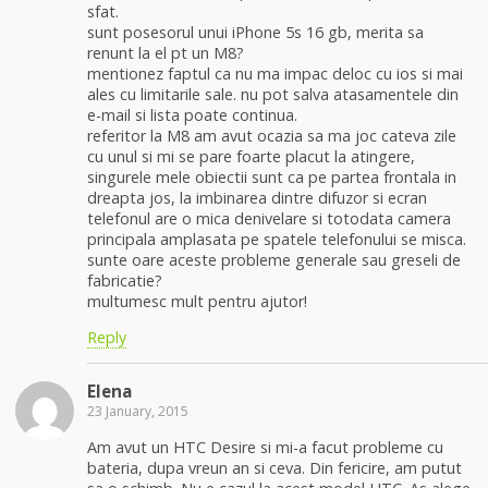
sfat.
sunt posesorul unui iPhone 5s 16 gb, merita sa
renunt la el pt un M8?
mentionez faptul ca nu ma impac deloc cu ios si mai
ales cu limitarile sale. nu pot salva atasamentele din
e-mail si lista poate continua.
referitor la M8 am avut ocazia sa ma joc cateva zile
cu unul si mi se pare foarte placut la atingere,
singurele mele obiectii sunt ca pe partea frontala in
dreapta jos, la imbinarea dintre difuzor si ecran
telefonul are o mica denivelare si totodata camera
principala amplasata pe spatele telefonului se misca.
sunte oare aceste probleme generale sau greseli de
fabricatie?
multumesc mult pentru ajutor!
Reply
Elena
23 January, 2015
Am avut un HTC Desire si mi-a facut probleme cu
bateria, dupa vreun an si ceva. Din fericire, am putut