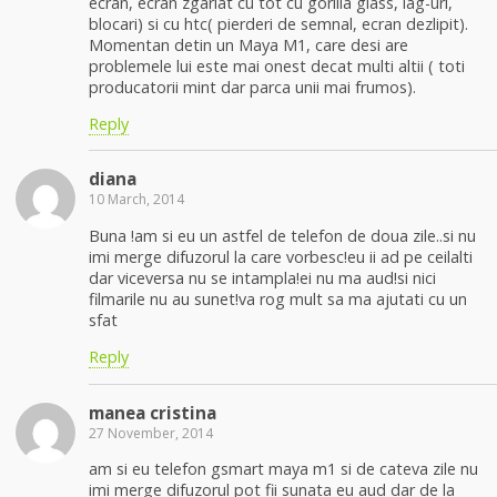
ecran, ecran zgariat cu tot cu gorilla glass, lag-uri,
blocari) si cu htc( pierderi de semnal, ecran dezlipit).
Momentan detin un Maya M1, care desi are
problemele lui este mai onest decat multi altii ( toti
producatorii mint dar parca unii mai frumos).
Reply
diana
10 March, 2014
Buna !am si eu un astfel de telefon de doua zile..si nu
imi merge difuzorul la care vorbesc!eu ii ad pe ceilalti
dar viceversa nu se intampla!ei nu ma aud!si nici
filmarile nu au sunet!va rog mult sa ma ajutati cu un
sfat
Reply
manea cristina
27 November, 2014
am si eu telefon gsmart maya m1 si de cateva zile nu
imi merge difuzorul pot fii sunata eu aud dar de la