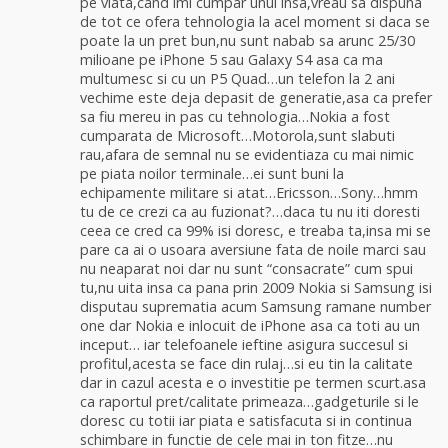
pe viata,cand imi cumpar unul insa,vreau sa dispuna
de tot ce ofera tehnologia la acel moment si daca se
poate la un pret bun,nu sunt nabab sa arunc 25/30
milioane pe iPhone 5 sau Galaxy S4 asa ca ma
multumesc si cu un P5 Quad…un telefon la 2 ani
vechime este deja depasit de generatie,asa ca prefer
sa fiu mereu in pas cu tehnologia…Nokia a fost
cumparata de Microsoft…Motorola,sunt slabuti
rau,afara de semnal nu se evidentiaza cu mai nimic
pe piata noilor terminale…ei sunt buni la
echipamente militare si atat…Ericsson…Sony…hmm
tu de ce crezi ca au fuzionat?…daca tu nu iti doresti
ceea ce cred ca 99% isi doresc, e treaba ta,insa mi se
pare ca ai o usoara aversiune fata de noile marci sau
nu neaparat noi dar nu sunt “consacrate” cum spui
tu,nu uita insa ca pana prin 2009 Nokia si Samsung isi
disputau suprematia acum Samsung ramane number
one dar Nokia e inlocuit de iPhone asa ca toti au un
inceput… iar telefoanele ieftine asigura succesul si
profitul,acesta se face din rulaj…si eu tin la calitate
dar in cazul acesta e o investitie pe termen scurt.asa
ca raportul pret/calitate primeaza…gadgeturile si le
doresc cu totii iar piata e satisfacuta si in continua
schimbare in functie de cele mai in ton fitze…nu