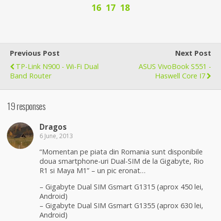
16
17
18
Previous Post
Next Post
TP-Link N900 - Wi-Fi Dual
ASUS VivoBook S551 -
Band Router
Haswell Core I7
19 responses
Dragos
6 June, 2013
“Momentan pe piata din Romania sunt disponibile
doua smartphone-uri Dual-SIM de la Gigabyte, Rio
R1 si Maya M1” – un pic eronat…
– Gigabyte Dual SIM Gsmart G1315 (aprox 450 lei,
Android)
– Gigabyte Dual SIM Gsmart G1355 (aprox 630 lei,
Android)