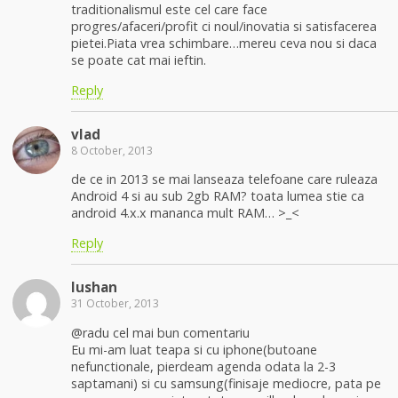
traditionalismul este cel care face
progres/afaceri/profit ci noul/inovatia si satisfacerea
pietei.Piata vrea schimbare…mereu ceva nou si daca
se poate cat mai ieftin.
Reply
vlad
8 October, 2013
de ce in 2013 se mai lanseaza telefoane care ruleaza
Android 4 si au sub 2gb RAM? toata lumea stie ca
android 4.x.x mananca mult RAM… >_<
Reply
lushan
31 October, 2013
@radu cel mai bun comentariu
Eu mi-am luat teapa si cu iphone(butoane
nefunctionale, pierdeam agenda odata la 2-3
saptamani) si cu samsung(finisaje mediocre, pata pe