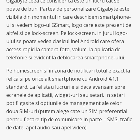
Gigabyte ceea ce consider ca este un lucru cat se
poate de bun. Partea de personalizare Gigabyte este
vizibila din momentul in care deschidem smartphone-
ul si vedem logo-ul GSmart, logo care este prezent de
altfel si pe lock-screen. Pe lock-screen, in jurul logo-
ului se poate vedea clasicul inel Android care ofera
access rapid la camera foto, volum, la aplicatia de
telefonie si evident la deblocarea smartphone-ului.
Pe homescreen si in zona de notificari totul e exact la
fel ca si pe orice alt smartphone cu Android 4.1.1
standard. La fel stau lucrurile si daca avansam spre
ecranele de aplicatii, widget-uri sau setari. In setari
pot fi gasite si optiunile de management ale celor
doua SIM-uri (putem alege cate un SIM preferential
pentru fiecare tip de comunicare in parte – SMS, trafic
de date, apel audio sau apel video).