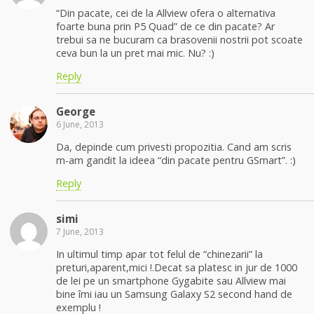
“Din pacate, cei de la Allview ofera o alternativa
foarte buna prin P5 Quad” de ce din pacate? Ar
trebui sa ne bucuram ca brasovenii nostrii pot scoate
ceva bun la un pret mai mic. Nu? :)
Reply
George
6 June, 2013
Da, depinde cum privesti propozitia. Cand am scris
m-am gandit la ideea “din pacate pentru GSmart”. :)
Reply
simi
7 June, 2013
In ultimul timp apar tot felul de “chinezarii” la
preturi,aparent,mici !.Decat sa platesc in jur de 1000
de lei pe un smartphone Gygabite sau Allview mai
bine îmi iau un Samsung Galaxy S2 second hand de
exemplu !