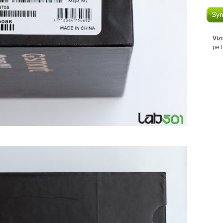
Syn
Viz
pe 