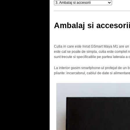
Ambalaj si accesori
Cutia in care este livrat GSmart Maya M1 are un 
este cat se poate de simpla, cutia este complet n
sunt trecute si specificatiile pe partea laterala a c
La interior gasim smartphone-ul protejat de un b
pliante: incarcatorul, cablul de date si alimentar