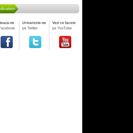
dication
iteaza-ne
Urmareste-ne
Vezi ce facem
Facebook
pe Twitter
pe YouTube