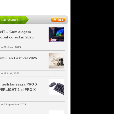
 mai recente stiri
keIT – Cum alegem
topul corect în 2025
s in 30 June, 2025.
omi Fan Festival 2025
 in 11 April, 2025.
itech lanseaza PRO X
ERLIGHT 2 si PRO X
L
s in 5 September, 2023.