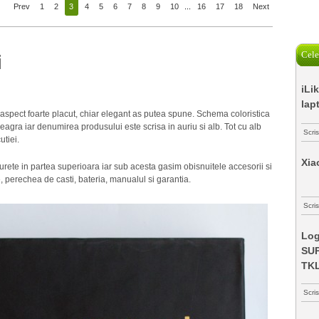
Prev
1
2
3
4
5
6
7
8
9
10
...
16
17
18
Next
Cele
i
iLi
lap
aspect foarte placut, chiar elegant as putea spune. Schema coloristica
eagra iar denumirea produsului este scrisa in auriu si alb. Tot cu alb
Scri
utiei.
Xia
urete in partea superioara iar sub acesta gasim obisnuitele accesorii si
e, perechea de casti, bateria, manualul si garantia.
Scris
Log
SUP
TK
Scri