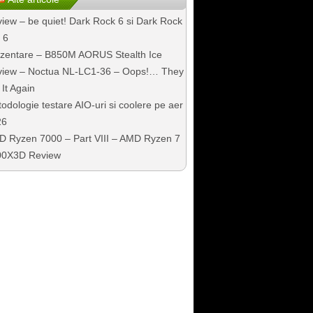
iew – be quiet! Dark Rock 6 si Dark Rock
 6
zentare – B850M AORUS Stealth Ice
iew – Noctua NL-LC1-36 – Oops!… They
 It Again
odologie testare AIO-uri si coolere pe aer
26
 Ryzen 7000 – Part VIII – AMD Ryzen 7
00X3D Review