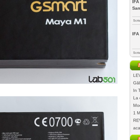
IFA
Sa
Scri
IFA
Scri
LEV
Găl
In 
La 
Mod
1 M
REV
aca