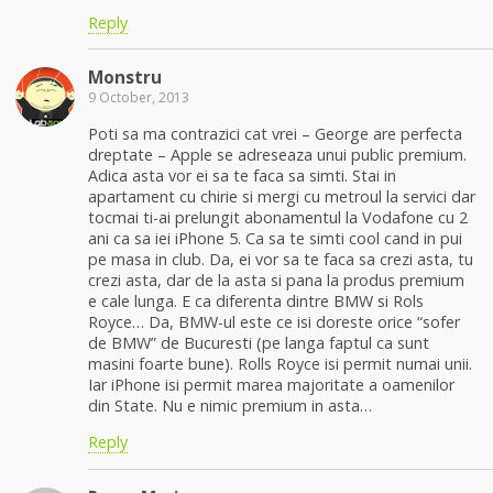
Reply
Monstru
9 October, 2013
Poti sa ma contrazici cat vrei – George are perfecta
dreptate – Apple se adreseaza unui public premium.
Adica asta vor ei sa te faca sa simti. Stai in
apartament cu chirie si mergi cu metroul la servici dar
tocmai ti-ai prelungit abonamentul la Vodafone cu 2
ani ca sa iei iPhone 5. Ca sa te simti cool cand in pui
pe masa in club. Da, ei vor sa te faca sa crezi asta, tu
crezi asta, dar de la asta si pana la produs premium
e cale lunga. E ca diferenta dintre BMW si Rols
Royce… Da, BMW-ul este ce isi doreste orice “sofer
de BMW” de Bucuresti (pe langa faptul ca sunt
masini foarte bune). Rolls Royce isi permit numai unii.
Iar iPhone isi permit marea majoritate a oamenilor
din State. Nu e nimic premium in asta…
Reply