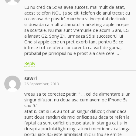
Eu nu cred ca 5c va avea succes, mai mult de atat,
acest telefon NOU (a se citi telefon de anul trecut cu
o carcasa de plastic) marcheaza inceputul declinului
si dovada ca mult aclamatul marketing apple incepe
sa scartaie. Nu mai sunt vremurile de acum 5 ani, LG
a lansat G2, Sony Z1, urmeaza S5 si succesorul lui
One si apple cere un pret exorbitant pentru 5c ce
intrece tot ce ofera concurenta ca varf de gama,
probabil pe principiul nu e prost ala care cere …
Reply
sawrl
26 September, 2013
vreau sa te corectez putin: ” … cel de alimentare si un
singur difuzor, nu doua asa cum avem pe iPhone 5s
sau 5.”
atat i5 cat si i5s au tot un singur difuzor; chiar daca
sunt doua randuri de mici orificii; sau daca te referi la
faptul ca sunt orificii dispuse atat in stanga cat si in
dreapta portului lightning, atunci mentionez ca langa
portul jack 3.5 este amplasat mic-ul (nu se emite