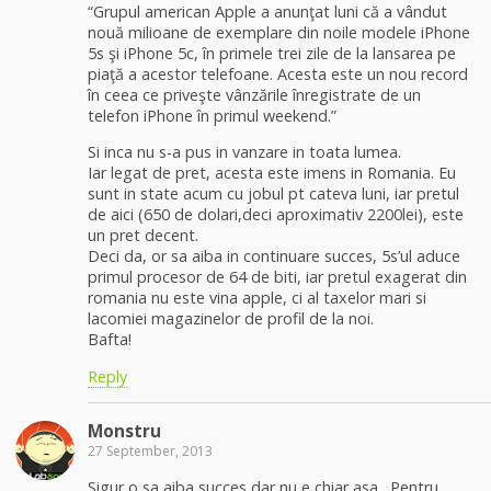
“Grupul american Apple a anunţat luni că a vândut
nouă milioane de exemplare din noile modele iPhone
5s şi iPhone 5c, în primele trei zile de la lansarea pe
piaţă a acestor telefoane. Acesta este un nou record
în ceea ce priveşte vânzările înregistrate de un
telefon iPhone în primul weekend.”
Si inca nu s-a pus in vanzare in toata lumea.
Iar legat de pret, acesta este imens in Romania. Eu
sunt in state acum cu jobul pt cateva luni, iar pretul
de aici (650 de dolari,deci aproximativ 2200lei), este
un pret decent.
Deci da, or sa aiba in continuare succes, 5s’ul aduce
primul procesor de 64 de biti, iar pretul exagerat din
romania nu este vina apple, ci al taxelor mari si
lacomiei magazinelor de profil de la noi.
Bafta!
Reply
Monstru
27 September, 2013
Sigur o sa aiba succes dar nu e chiar asa…Pentru