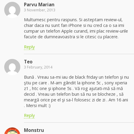
Parvu Marian
3 November, 2013
Multumesc pentru raspuns. Si asteptam review-ul,
chiar daca nu sunt fan iPhone si nu cred ca o sa imi
cumpar un telefon Apple curand, imi plac review-urile
facute de dumneavoastra si le citesc cu placere.
Reply
Teo
3 February, 2014
Bună . Vreau sa-mi iau de black friday un telefon şi nu
ştiu pe care . M-am gândit la iphone 5c , sony xperia
z1 , htc one şi iphone 5s . Vă rog ajutati-mă să mă
decid . Vreau un telefon bun să nu se blocheze , să
meargă orice pe el şi sa-l folosesc zi de zi . Am 16 ani
. Mersi mult :)
Reply
Monstru