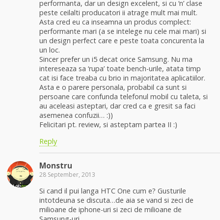
performanta, dar un design excelent, si cu ‘n’ clase
peste ceilalti producatori ii atrage mult mai mult.
Asta cred eu ca inseamna un produs complect:
performante mari (a se intelege nu cele mai mari) si
un design perfect care e peste toata concurenta la
un loc.
Sincer prefer un i5 decat orice Samsung. Nu ma
intereseaza sa ‘rupa’ toate bench-urile, atata timp
cat isi face treaba cu brio in majoritatea aplicatiilor.
Asta e o parere personala, probabil ca sunt si
persoane care confunda telefonul mobil cu taleta, si
au aceleasi asteptari, dar cred ca e gresit sa faci
asemenea confuzii… :))
Felicitari pt. review, si asteptam partea II :)
Reply
Monstru
28 September, 2013
Si cand il pui langa HTC One cum e? Gusturile
intotdeuna se discuta…de aia se vand si zeci de
milioane de iphone-uri si zeci de milioane de
Samsung-uri…