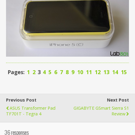
Pages:
1
2
3
4
5
6
7
8
9
10
11
12
13
14
15
Previous Post
Next Post
ASUS Transformer Pad
GIGABYTE GSmart Sierra S1
TF701T - Tegra 4
Review
36 responses