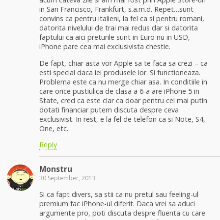
in San Francisco, Frankfurt, s.a.m.d. Repet…sunt
convins ca pentru italieni, la fel ca si pentru romani,
datorita nivelului de trai mai redus dar si datorita
faptului ca aici preturile sunt in Euro nu in USD,
iPhone pare cea mai exclusivista chestie.
De fapt, chiar asta vor Apple sa te faca sa crezi – ca
esti special daca iei produsele lor. Si functioneaza.
Problema este ca nu merge chiar asa. In conditiile in
care orice pustiulica de clasa a 6-a are iPhone 5 in
State, cred ca este clar ca doar pentru cei mai putin
dotati financiar putem discuta despre ceva
exclusivist. In rest, e la fel de telefon ca si Note, S4,
One, etc.
Reply
Monstru
30 September, 2013
Si ca fapt divers, sa stii ca nu pretul sau feeling-ul
premium fac iPhone-ul diferit. Daca vrei sa aduci
argumente pro, poti discuta despre fluenta cu care