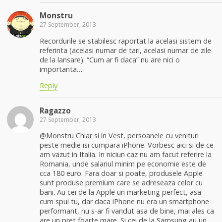
Monstru
27 September, 2013
Recordurile se stabilesc raportat la acelasi sistem de
referinta (acelasi numar de tari, acelasi numar de zile
de la lansare). “Cum ar fi daca” nu are nici o
importanta…
Reply
Ragazzo
27 September, 2013
@Monstru Chiar si in Vest, persoanele cu venituri
peste medie isi cumpara iPhone. Vorbesc aici si de ce
am vazut in Italia. In niciun caz nu am facut referire la
Romania, unde salariul minim pe economie este de
cca 180 euro. Fara doar si poate, produsele Apple
sunt produse premium care se adreseaza celor cu
bani. Au cei de la Apple un marketing perfect, asa
cum spui tu, dar daca iPhone nu era un smartphone
performant, nu s-ar fi vandut asa de bine, mai ales ca
are un pret foarte mare. Si cei de la Samsung au un