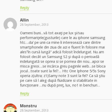
Reply
Allin
28 September, 2013
Oameni buni…vă tot axaţi pe lux şi/sau
performanţele(gusturile) care le au iphone samsung
htc….da’ pe unii-ca mine-îi interesează care dintre
smartphonele din ziua de azi e fluent în folosire mai
ales”în cursă lungă” adică folosit îndelungat. Nu am
folosit decât un Samsung S2 şi după o perioadă
indelungată se oprea si se pornea din nou…apoi se
misca greoi….se incărca greu paginile web…se bloca
jocul…toate sunt la fel?… Htc One Iphone 5/5s Sony
xperia z(ultra; z1)Samy note 3 sunt la fel? Ca să ştiu
pe care să l aleg după fluidizare si stabilitate in
funcţionare …nu după preţ, lux, no1 in benchuri…
Reply
Monstru
28 September, 2013