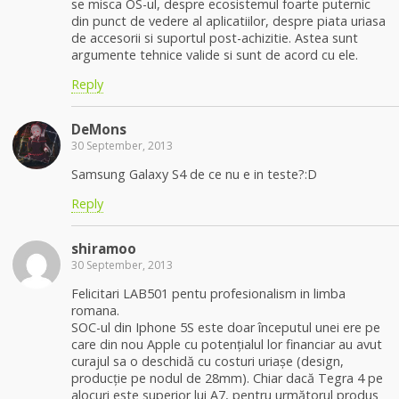
se misca OS-ul, despre ecosistemul foarte puternic
din punct de vedere al aplicatiilor, despre piata uriasa
de accesorii si suportul post-achizitie. Astea sunt
argumente tehnice valide si sunt de acord cu ele.
Reply
DeMons
30 September, 2013
Samsung Galaxy S4 de ce nu e in teste?:D
Reply
shiramoo
30 September, 2013
Felicitari LAB501 pentu profesionalism in limba
romana.
SOC-ul din Iphone 5S este doar începutul unei ere pe
care din nou Apple cu potențialul lor financiar au avut
curajul sa o deschidă cu costuri uriașe (design,
producție pe nodul de 28mm). Chiar dacă Tegra 4 pe
alocuri este superior lui A7, pentru următorul produs