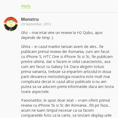
Reply
Monstru
29 September, 2013
Ghz – mai intai vine un review la H2 Qubo, apoi
depinde de timp :)
Ghita – in cazul marilor lansari avem de ales…fie
publicam primul review din Romania, cum am facut
cu iPhone 5, HTC One si iPhone 5s si 5c, fie publicam
printre ultimii, dar o facem in stilul caracteristic, asa
cum am facut cu Galaxy S4. Daca alegem totusi
prima varianta, trebuie sa impartim articolul in doua
parti deoarece metodologia noastra este mult mai
complicata decat in cazul altor publicatii si nu am
putea sa va aducem primii informatiile daca am testa
toate aspectele.
Pasionatilor, le spun doar atat – v=am oferit primul
review cu iPhone 5s si 5c din Romania…fiti pe faza…
acum ne luam timpul necesar ca sa facem
comparatiile foto ca la carte, sa testam display-urile