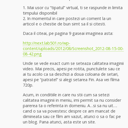
1. Mai usor cu “tipatul” virtual, ti se raspunde in limita
timpului disponibil
2. In momentul in care postezi un coment la un
articol e o chestie de bun simt sa il si citesti.
Daca il citeai, pe pagina 9 gaseai imaginea asta:
http://next.lab501.ro/wp-
content/uploads/2012/08/Screenshot_2012-08-15-00-
08-42.png
Unde se vede exact cum se seteaza calitatea imaginii
video. Mai precis, apesi pe rotita, punctulete sau ce
ai tu acolo ca sa deschizi a doua coloana de setari,
apesi pe “patratel” si alegi setarea Fin. Asa vei filma
720p.
Acum, in conditiile in care nu stii cum sa setezi
calitatea imaginii in meniu, imi permit sa nu consider
parerea ta o referinta in domeniu. A…si sa nu uit….
cand o sa va povestesc despre ce am mancat de
dimineata sau ce film am vazut, atunci o sa o fac pe
un blog. Pana atunci, asta este un site.