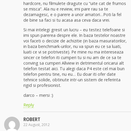
hardcore, nu filmulete dragute cu “uite cat de frumos
se misca”. Ala nu e review, imi pare rau sa te
dezamagesc, e o parere a unor amatori…Poti la fel
de bine sa faci si tu acasa asa ceva daca vrei.
Si mai intelegi gresit un lucru – eu testez telefoane si
imi spun parerea despre ele. In baza testelor noastre
voi faceti o decizie de achizitie (in baza masuratorilor,
in baza benchmark-urilor, nu va spun eu ce sa luati,
luati ce vi se potriveste). Pe mine nu ma intereseaza
sincer ce telefon iti cumperi tu si nu am de ce sa te
conving sa cumperi Allview in detrimentul oricarui alt
telefon testat aici. Tu alegi daca P4 este cel mai bun
telefon pentru tine, nu eu… Eu doar iti ofer date
tehnice solide, obtinute intr-un sistem de referinta
rigid si profesionist.
darco – mersi :)
Reply
ROBERT
22 August, 2012