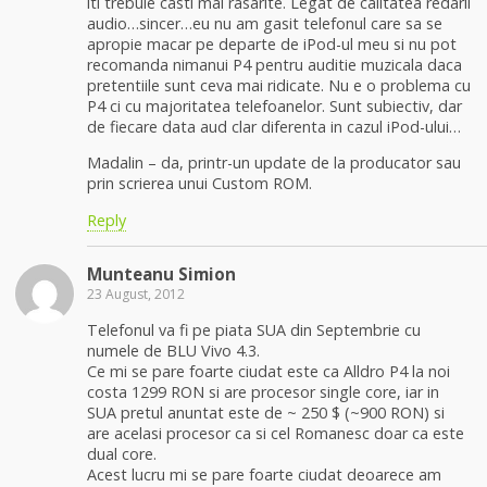
iti trebuie casti mai rasarite. Legat de calitatea redarii
audio…sincer…eu nu am gasit telefonul care sa se
apropie macar pe departe de iPod-ul meu si nu pot
recomanda nimanui P4 pentru auditie muzicala daca
pretentiile sunt ceva mai ridicate. Nu e o problema cu
P4 ci cu majoritatea telefoanelor. Sunt subiectiv, dar
de fiecare data aud clar diferenta in cazul iPod-ului…
Madalin – da, printr-un update de la producator sau
prin scrierea unui Custom ROM.
Reply
Munteanu Simion
23 August, 2012
Telefonul va fi pe piata SUA din Septembrie cu
numele de BLU Vivo 4.3.
Ce mi se pare foarte ciudat este ca Alldro P4 la noi
costa 1299 RON si are procesor single core, iar in
SUA pretul anuntat este de ~ 250 $ (~900 RON) si
are acelasi procesor ca si cel Romanesc doar ca este
dual core.
Acest lucru mi se pare foarte ciudat deoarece am