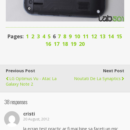
Pages:
1
2
3
4
5
6
7
8
9
10
11
12
13
14
15
16
17
18
19
20
Previous Post
Next Post
LG Optimus Vu - Atac La
Noutati De La Synaptics
Galaxy Note 2
38 responses
cristi
20 August, 2012
la ecran test practic ar fi mai bine sa faceti un mic