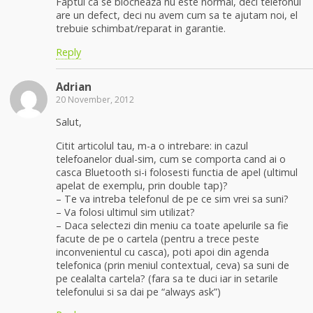
Faptul ca se blocheaza nu este normal, deci telefonul
are un defect, deci nu avem cum sa te ajutam noi, el
trebuie schimbat/reparat in garantie.
Reply
Adrian
20 November, 2012
Salut,
Citit articolul tau, m-a o intrebare: in cazul
telefoanelor dual-sim, cum se comporta cand ai o
casca Bluetooth si-i folosesti functia de apel (ultimul
apelat de exemplu, prin double tap)?
– Te va intreba telefonul de pe ce sim vrei sa suni?
– Va folosi ultimul sim utilizat?
– Daca selectezi din meniu ca toate apelurile sa fie
facute de pe o cartela (pentru a trece peste
inconvenientul cu casca), poti apoi din agenda
telefonica (prin meniul contextual, ceva) sa suni de
pe cealalta cartela? (fara sa te duci iar in setarile
telefonului si sa dai pe “always ask”)