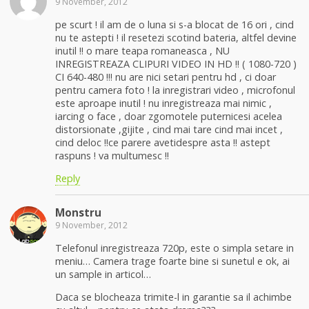
9 November, 2012
pe scurt ! il am de o luna si s-a blocat de 16 ori , cind
nu te astepti ! il resetezi scotind bateria, altfel devine
inutil !! o mare teapa romaneasca , NU
INREGISTREAZA CLIPURI VIDEO IN HD !! ( 1080-720 )
CI 640-480 !!! nu are nici setari pentru hd , ci doar
pentru camera foto ! la inregistrari video , microfonul
este aproape inutil ! nu inregistreaza mai nimic ,
iarcing o face , doar zgomotele puternicesi acelea
distorsionate ,gijite , cind mai tare cind mai incet ,
cind deloc !!ce parere avetidespre asta !! astept
raspuns ! va multumesc !!
Reply
Monstru
9 November, 2012
Telefonul inregistreaza 720p, este o simpla setare in
meniu… Camera trage foarte bine si sunetul e ok, ai
un sample in articol…
Daca se blocheaza trimite-l in garantie sa il achimbe