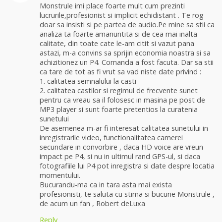
Monstrule imi place foarte mult cum prezinti
lucrurile,profesionist si implicit echidistant . Te rog
doar sa insisti si pe partea de audio.Pe mine sa stii ca
analiza ta foarte amanuntita si de cea mai inalta
calitate, din toate cate le-am citit si vazut pana
astazi, m-a convins sa sprijin economia noastra si sa
achizitionez un P4. Comanda a fost facuta. Dar sa stii
ca tare de tot as fi vrut sa vad niste date privind :
1. calitatea semnalului la casti
2. calitatea castilor si regimul de frecvente sunet
pentru ca vreau sa il folosesc in masina pe post de
MP3 player si sunt foarte pretentios la curatenia
sunetului
De asemenea m-ar fi interesat calitatea sunetului in
inregistrarile video, functionalitatea camerei
secundare in convorbire , daca HD voice are vreun
impact pe P4, si nu in ultimul rand GPS-ul, si daca
fotografiile lui P4 pot inregistra si date despre locatia
momentului.
Bucurandu-ma ca in tara asta mai exista
profesionisti, te saluta cu stima si bucurie Monstrule ,
de acum un fan , Robert deLuxa
Reply