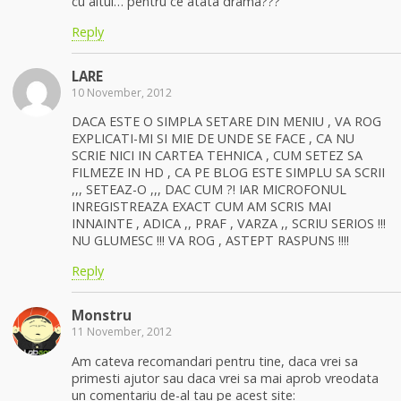
cu altul… pentru ce atata drama???
Reply
LARE
10 November, 2012
DACA ESTE O SIMPLA SETARE DIN MENIU , VA ROG
EXPLICATI-MI SI MIE DE UNDE SE FACE , CA NU
SCRIE NICI IN CARTEA TEHNICA , CUM SETEZ SA
FILMEZE IN HD , CA PE BLOG ESTE SIMPLU SA SCRII
,,, SETEAZ-O ,,, DAC CUM ?! IAR MICROFONUL
INREGISTREAZA EXACT CUM AM SCRIS MAI
INNAINTE , ADICA ,, PRAF , VARZA ,, SCRIU SERIOS !!!
NU GLUMESC !!! VA ROG , ASTEPT RASPUNS !!!!
Reply
Monstru
11 November, 2012
Am cateva recomandari pentru tine, daca vrei sa
primesti ajutor sau daca vrei sa mai aprob vreodata
un comentariu de-al tau pe acest site: