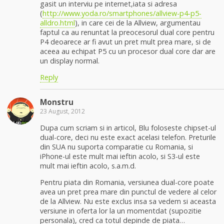
gasit un interviu pe internet,iata si adresa
(
http://www.yoda.ro/smartphones/allview-p4-p5-
alldro.html
), in care cei de la Allview, argumentau
faptul ca au renuntat la preocesorul dual core pentru
P4 deoarece ar fi avut un pret mult prea mare, si de
aceea au echipat P5 cu un procesor dual core dar are
un display normal.
Reply
Monstru
23 August, 2012
Dupa cum scriam si in articol, Blu foloseste chipset-ul
dual-core, deci nu este exact acelasi telefon. Preturile
din SUA nu suporta comparatie cu Romania, si
iPhone-ul este mult mai ieftin acolo, si S3-ul este
mult mai ieftin acolo, s.a.m.d.
Pentru piata din Romania, versiunea dual-core poate
avea un pret prea mare din punctul de vedere al celor
de la Allview. Nu este exclus insa sa vedem si aceasta
versiune in oferta lor la un momentdat (supozitie
personala), cred ca totul depinde de piata…