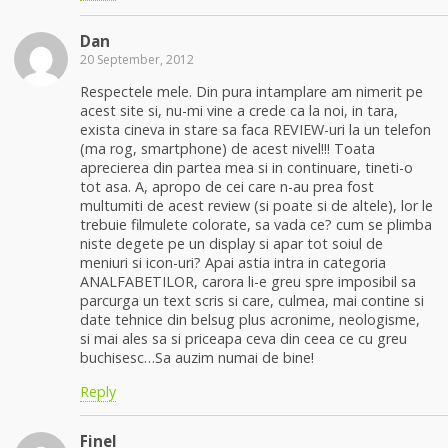
Dan
20 September, 2012
Respectele mele. Din pura intamplare am nimerit pe
acest site si, nu-mi vine a crede ca la noi, in tara,
exista cineva in stare sa faca REVIEW-uri la un telefon
(ma rog, smartphone) de acest nivel!!! Toata
aprecierea din partea mea si in continuare, tineti-o
tot asa. A, apropo de cei care n-au prea fost
multumiti de acest review (si poate si de altele), lor le
trebuie filmulete colorate, sa vada ce? cum se plimba
niste degete pe un display si apar tot soiul de
meniuri si icon-uri? Apai astia intra in categoria
ANALFABETILOR, carora li-e greu spre imposibil sa
parcurga un text scris si care, culmea, mai contine si
date tehnice din belsug plus acronime, neologisme,
si mai ales sa si priceapa ceva din ceea ce cu greu
buchisesc…Sa auzim numai de bine!
Reply
Finel