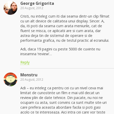
George Grigorita
20 August, 2012
Cristi, nu inteleg cum iti dai seama dintr-un clip filmat
cu un alt device de calitatea unui display. Sincer. A,
da, iti poti da seama cum arata meniurile, cat de
fluent se misca, ce aplicatii are si cum arata, dar
astea deja tin de sistemul de operare si de
performanta grafica, nu de testul practic al ecranului.
Adi, daca 19 pagini cu peste 5000 de cuvinte nu
inseamna ‘review’…
Reply
Monstru
20 August, 2012
Adi – eu inteleg ca pentru cei cu un nivel ceva mai
limitat de cunostinte un film e mai util decat un
review plin de date tehnice. Din pacate, nu noi ne
ocupam cu asta, sunt convins ca sunt multe site-uri
care prefera aceasta abordare facila si poti gasi
acolo ce te intereseaza. Aici intra cei care vor teste