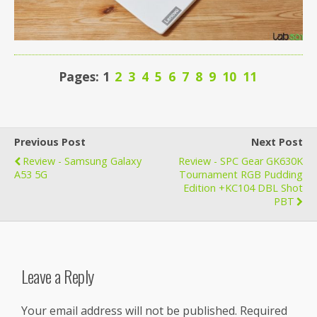
Pages: 1
2
3
4
5
6
7
8
9
10
11
Previous Post
Next Post
Review - Samsung Galaxy
Review - SPC Gear GK630K
A53 5G
Tournament RGB Pudding
Edition +KC104 DBL Shot
PBT
Leave a Reply
Your email address will not be published.
Required