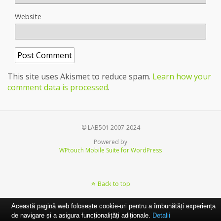
Website
This site uses Akismet to reduce spam.
Learn how your
comment data is processed
.
© LAB501 2007-2024
Powered by
WPtouch Mobile Suite for WordPress
Back to top
Această pagină web folosește cookie-uri pentru a îmbunătăți experiența
de navigare și a asigura funcționalițăți adiționale.
Detalii