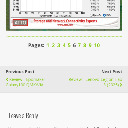
Pages:
1
2
3
4
5
6
7
8
9
10
Previous Post
Next Post
Review - Epomaker
Review - Lenovo Legion Tab
Galaxy100 QMK/VIA
3 (2025)
Leave a Reply