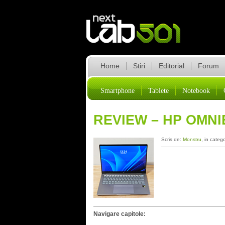
Home
Stiri
Editorial
Forum
Smartphone
Tablete
Notebook
REVIEW – HP OMNI
Scris de:
Monstru
, in categ
Navigare capitole: