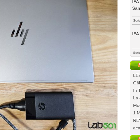
IFA
Sa
Scri
IFA
Scri
LEV
Găl
In 
La 
Mod
1 M
REV
aca