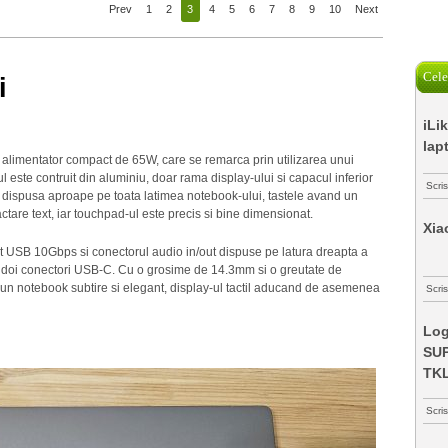
Prev
1
2
3
4
5
6
7
8
9
10
Next
Cele
i
iLi
lap
alimentator compact de 65W, care se remarca prin utilizarea unui
l este contruit din aluminiu, doar rama display-ului si capacul inferior
Scri
este dispusa aproape pe toata latimea notebook-ului, tastele avand un
tare text, iar touchpad-ul este precis si bine dimensionat.
Xia
rt USB 10Gbps si conectorul audio in/out dispuse pe latura dreapta a
m doi conectori USB-C. Cu o grosime de 14.3mm si o greutate de
un notebook subtire si elegant, display-ul tactil aducand de asemenea
Scris
Log
SUP
TK
Scri