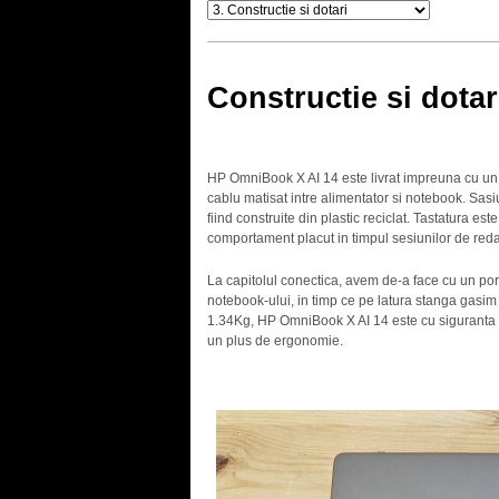
Constructie si dotar
HP OmniBook X AI 14 este livrat impreuna cu un 
cablu matisat intre alimentator si notebook. Sasiu
fiind construite din plastic reciclat. Tastatura 
comportament placut in timpul sesiunilor de redac
La capitolul conectica, avem de-a face cu un po
notebook-ului, in timp ce pe latura stanga gasi
1.34Kg, HP OmniBook X AI 14 este cu siguranta 
un plus de ergonomie.