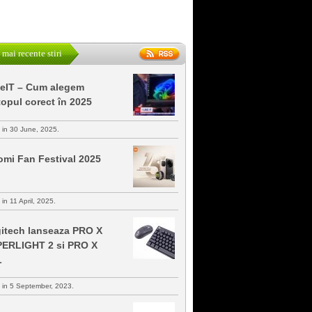
 mai recente stiri
keIT – Cum alegem
topul corect în 2025
s in 30 June, 2025.
omi Fan Festival 2025
 in 11 April, 2025.
itech lanseaza PRO X
ERLIGHT 2 si PRO X
L
s in 5 September, 2023.