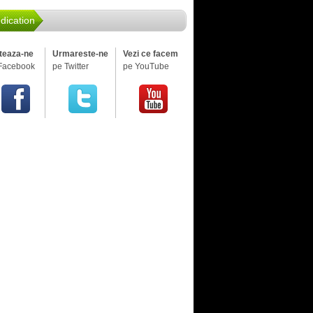
dication
iteaza-ne
Urmareste-ne
Vezi ce facem
Facebook
pe Twitter
pe YouTube