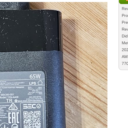
Rev
Pro
Pre
Rev
Did
Met
20
AMD
77