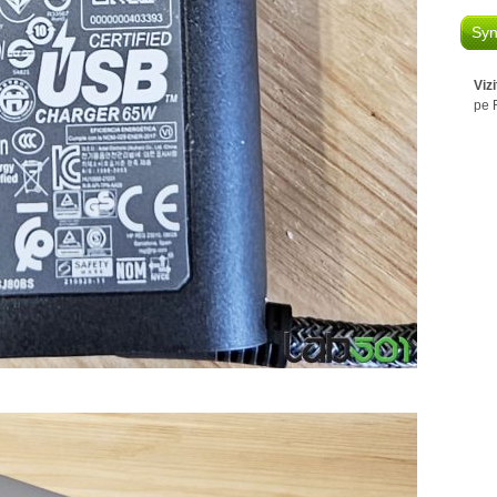
Syn
Viz
pe 