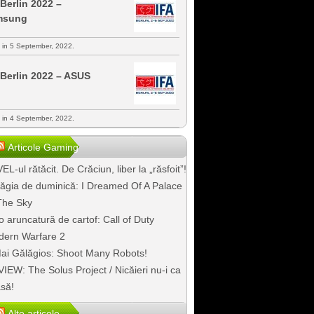
 Berlin 2022 –
msung
s in 5 September, 2022.
 Berlin 2022 – ASUS
s in 4 September, 2022.
Articole Gaming
EL-ul rătăcit. De Crăciun, liber la „răsfoit”!
ăgia de duminică: I Dreamed Of A Palace
The Sky
o aruncatură de cartof: Call of Duty
ern Warfare 2
ai Gălăgios: Shoot Many Robots!
IEW: The Solus Project / Nicăieri nu-i ca
să!
Alte articole