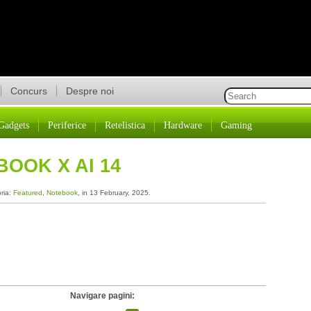
Concurs
Despre noi
Gadgets
Periferice
Retelistica
Hardware
Gaming
BOOK X AI 14
oria:
Featured
,
Notebook
, in 13 February, 2025.
Navigare pagini: