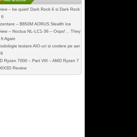
iew – be quiet! Dark Rock 6 si Dark Rock
 6
zentare – B850M AORUS Stealth Ice
iew – Noctua NL-LC1-36 – Oops!… They
 It Again
odologie testare AIO-uri si coolere pe aer
26
 Ryzen 7000 – Part VIII – AMD Ryzen 7
00X3D Review