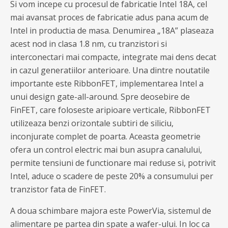
Si vom incepe cu procesul de fabricatie Intel 18A, cel
mai avansat proces de fabricatie adus pana acum de
Intel in productia de masa. Denumirea „18A” plaseaza
acest nod in clasa 1.8 nm, cu tranzistori si
interconectari mai compacte, integrate mai dens decat
in cazul generatiilor anterioare. Una dintre noutatile
importante este RibbonFET, implementarea Intel a
unui design gate-all-around. Spre deosebire de
FinFET, care foloseste aripioare verticale, RibbonFET
utilizeaza benzi orizontale subtiri de siliciu,
inconjurate complet de poarta. Aceasta geometrie
ofera un control electric mai bun asupra canalului,
permite tensiuni de functionare mai reduse si, potrivit
Intel, aduce o scadere de peste 20% a consumului per
tranzistor fata de FinFET.
A doua schimbare majora este PowerVia, sistemul de
alimentare pe partea din spate a wafer-ului. In loc ca