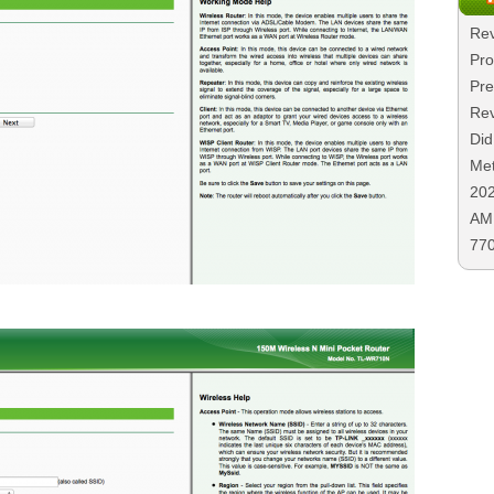
Rev
Pro
Pre
Rev
Did
Met
20
AMD
77