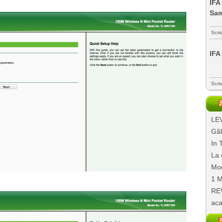
IFA
Sa
Scri
IFA
Scri
LEV
Găl
In 
La 
Mod
1 M
REV
aca