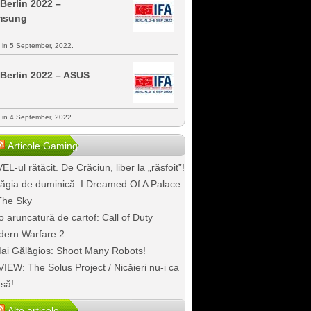
 Berlin 2022 –
msung
s in 5 September, 2022.
 Berlin 2022 – ASUS
s in 4 September, 2022.
Articole Gaming
EL-ul rătăcit. De Crăciun, liber la „răsfoit”!
ăgia de duminică: I Dreamed Of A Palace
The Sky
o aruncatură de cartof: Call of Duty
ern Warfare 2
ai Gălăgios: Shoot Many Robots!
IEW: The Solus Project / Nicăieri nu-i ca
să!
Alte articole