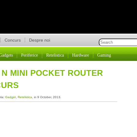
Concurs
Despre noi
Gadgets
Periferice
Retelistica
Hardware
Gaming
 N MINI POCKET ROUTER
CURS
ria:
Gadget
,
Retelistica
, in 9 October, 2013.