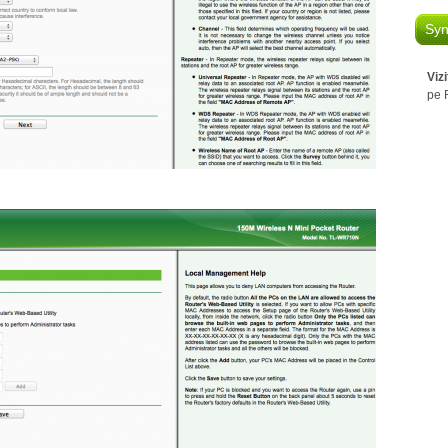
Syn
Viz
pe 