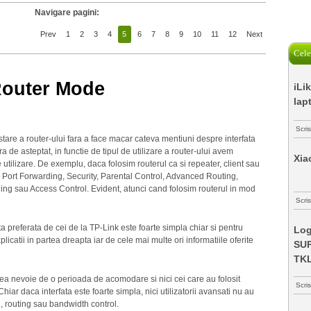
Navigare pagini:
Prev
1
2
3
4
5
6
7
8
9
10
11
12
Next
Cele
 Router Mode
iLi
lap
Scri
tare a router-ului fara a face macar cateva mentiuni despre interfata
 de asteptat, in functie de tipul de utilizare a router-ului avem
Xia
 utilizare. De exemplu, daca folosim routerul ca si repeater, client sau
Port Forwarding, Security, Parental Control, Advanced Routing,
g sau Access Control. Evident, atunci cand folosim routerul in mod
Scris
ta preferata de cei de la TP-Link este foarte simpla chiar si pentru
Log
xplicatii in partea dreapta iar de cele mai multe ori informatiile oferite
SUP
TK
vea nevoie de o perioada de acomodare si nici cei care au folosit
Scri
Chiar daca interfata este foarte simpla, nici utilizatorii avansati nu au
ng, routing sau bandwidth control.