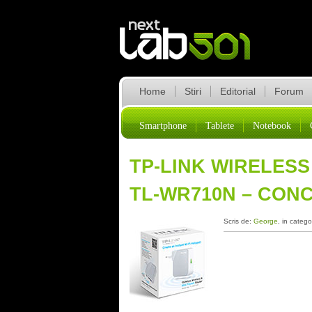
Home
Stiri
Editorial
Forum
Smartphone
Tablete
Notebook
TP-LINK WIRELESS
TL-WR710N – CON
Scris de:
George
, in catego