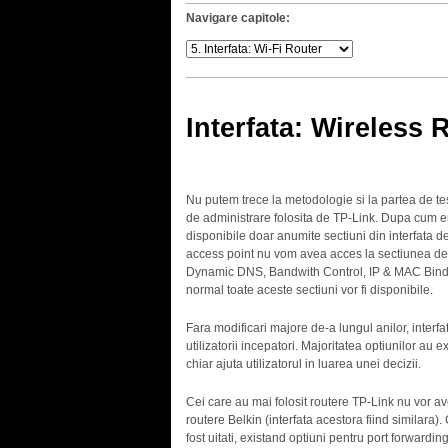
Navigare capitole:
Interfata: Wireless
Nu putem trece la metodologie si la partea de tes
de administrare folosita de TP-Link. Dupa cum era
disponibile doar anumite sectiuni din interfata de
access point nu vom avea acces la sectiunea de 
Dynamic DNS, Bandwith Control, IP & MAC Bindin
normal toate aceste sectiuni vor fi disponibile.
Fara modificari majore de-a lungul anilor, interfa
utilizatorii incepatori. Majoritatea optiunilor au e
chiar ajuta utilizatorul in luarea unei decizii.
Cei care au mai folosit routere TP-Link nu vor a
routere Belkin (interfata acestora fiind similara). 
fost uitati, existand optiuni pentru port forwardi