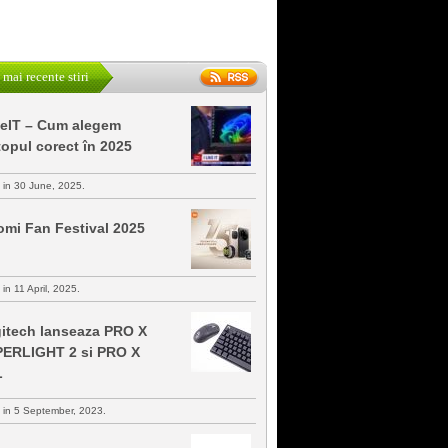
 mai recente stiri
keIT – Cum alegem
topul corect în 2025
s in 30 June, 2025.
omi Fan Festival 2025
 in 11 April, 2025.
itech lanseaza PRO X
ERLIGHT 2 si PRO X
L
s in 5 September, 2023.