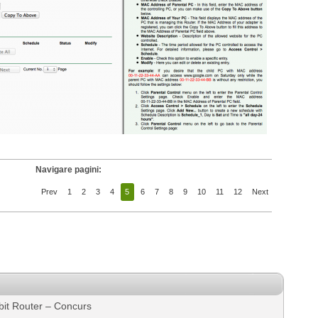
Navigare pagini:
Prev
1
2
3
4
5
6
7
8
9
10
11
12
Next
bit Router – Concurs