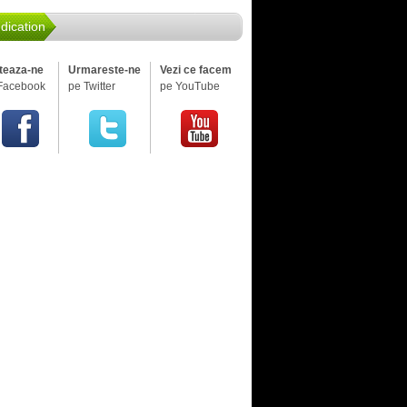
dication
iteaza-ne
Urmareste-ne
Vezi ce facem
Facebook
pe Twitter
pe YouTube