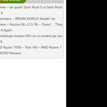
iew – be quiet! Dark Rock 6 si Dark Rock
 6
zentare – B850M AORUS Stealth Ice
iew – Noctua NL-LC1-36 – Oops!… They
 It Again
odologie testare AIO-uri si coolere pe aer
26
 Ryzen 7000 – Part VIII – AMD Ryzen 7
00X3D Review