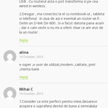
USB . Cu routerul asta o pot transforma si pe cea
wired in wireless .
2.Desigur , ma conectez la el cu notebook-ul , tableta
si telefonul . In ziua de azi e esential un router wi-fi .
Detin un D-link Dir-600 . Si-a facut datoria pana acum
, dar e cam vechi si nu mi-a oferit chiar ce am vrut de
la un router .
Reply
alina
16 October, 2013
e super ,e usor de utilizat,modern ,calitate, pret
,merita banii
Reply
Mihai C
16 October, 2013
1.Consider ca este perfect pentru mine,deoarece
acopera o suprafata destul de buna a semnalului