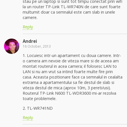
stau pe un laptop si sunt tot timpu conectat prin wifi
la un router TP-Link TL-WR740N de care sunt foarte
multumit doar ca semnalul este cam slab in unele
camere.
Reply
Andrei
16 October, 2013
1. Locuiesc intr-un apartament cu doua camere. Intr-
o camera am nevoie de viteza mare si de aceea am
montat routerul in acea camera; il folosesc LAN to
LAN si nu am vrut sa intind foarte multe fire prin
casa. Aceasta pozitionare face ca semnalul in cealalta
extrama a apartamentului sa fie destul de slab si
viteza destul de mica (aprox 10m, 3 pereti/usi).
Routerul TP-Link N600 TL-WDR3600 mi-ar rezolva
toate problemele.
2. TL-WR741ND
Reply