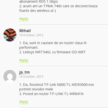
abonament RDS 1 Gbps
2. acum am un TPlink 740n care se deconecteaza
foarte des wireless-ul :(
Reply
Mihail
16 October, 2013
1. Da, sunt in cautare de un router clasa N
performant.
2. Linksys WRT54GL cu firmware DD-WRT
Reply
jp_tm
16 October, 2013
1. Da, Routerul TP-Link N600 TL-WDR3600 ese
potrivit nevoilor mele
2. Posed un router TP-LINK TL-WR841N
Reply