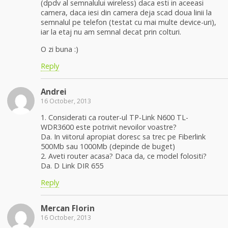
(dpdv al semnalului wireless) daca esti in aceeasi
camera, daca iesi din camera deja scad doua linii la
semnalul pe telefon (testat cu mai multe device-uri),
iar la etaj nu am semnal decat prin colturi.
O zi buna :)
Reply
Andrei
16 October, 2013
1. Considerati ca router-ul TP-Link N600 TL-
WDR3600 este potrivit nevoilor voastre?
Da. In viitorul apropiat doresc sa trec pe Fiberlink
500Mb sau 1000Mb (depinde de buget)
2. Aveti router acasa? Daca da, ce model folositi?
Da. D Link DIR 655
Reply
Mercan Florin
16 October, 2013