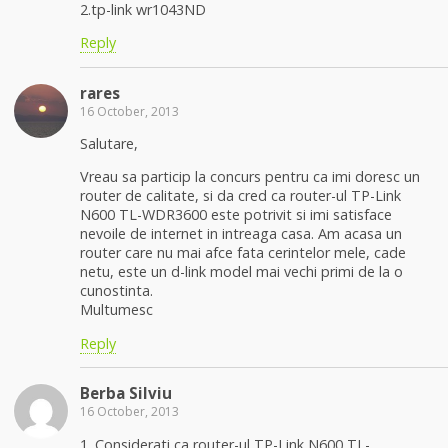
2.tp-link wr1043ND
Reply
rares
16 October, 2013
Salutare,
Vreau sa particip la concurs pentru ca imi doresc un
router de calitate, si da cred ca router-ul TP-Link
N600 TL-WDR3600 este potrivit si imi satisface
nevoile de internet in intreaga casa. Am acasa un
router care nu mai afce fata cerintelor mele, cade
netu, este un d-link model mai vechi primi de la o
cunostinta.
Multumesc
Reply
Berba Silviu
16 October, 2013
1. Considerati ca router-ul TP-Link N600 TL-