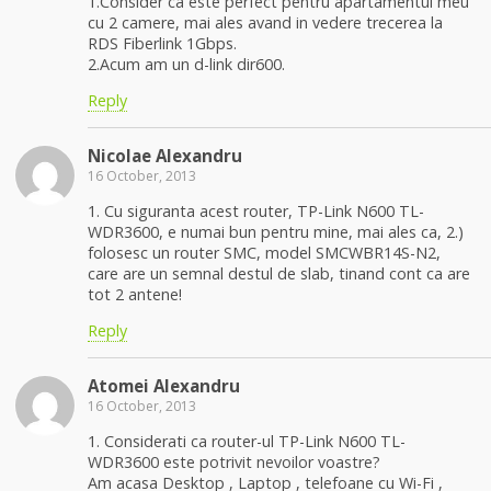
1.Consider ca este perfect pentru apartamentul meu
cu 2 camere, mai ales avand in vedere trecerea la
RDS Fiberlink 1Gbps.
2.Acum am un d-link dir600.
Reply
Nicolae Alexandru
16 October, 2013
1. Cu siguranta acest router, TP-Link N600 TL-
WDR3600, e numai bun pentru mine, mai ales ca, 2.)
folosesc un router SMC, model SMCWBR14S-N2,
care are un semnal destul de slab, tinand cont ca are
tot 2 antene!
Reply
Atomei Alexandru
16 October, 2013
1. Considerati ca router-ul TP-Link N600 TL-
WDR3600 este potrivit nevoilor voastre?
Am acasa Desktop , Laptop , telefoane cu Wi-Fi ,