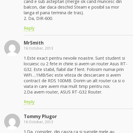
cand e sub asteptari (merge ok cand muncesc din
balcon, dar daca deschid Steam e posibil sa mor
langa el pana termina de tras).
2. Da, DIR-600.
Reply
MrSmith
16 October, 2013
1.Este exact pentru nevoile noastre. Sunt student si
locuiesc cu 2 fete in chirie si avem un router Asus RT-
G32. Este stabil, fiabil dar f lent. Folosim numai prin
WiFi….1MB/Sec este viteza de descarcare si avem
contract de RDS 100MB. Dorim un alt router ca si o
viata in care avem mai mult timp pentru noi.
2.Da avem router, ASUS RT-G32 Router.
Reply
Tommy Plugor
16 October, 2013
1.Da, consider, din cauza ca si surorile mele au