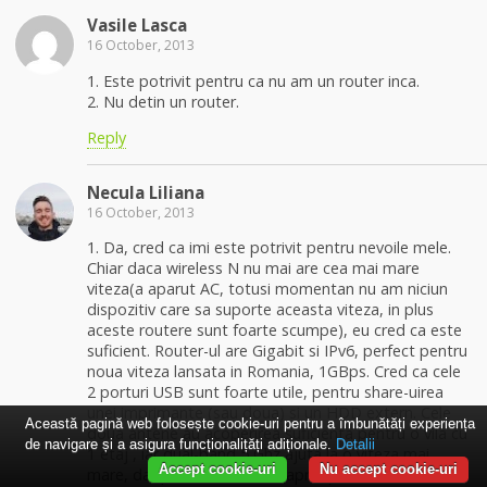
Vasile Lasca
16 October, 2013
1. Este potrivit pentru ca nu am un router inca.
2. Nu detin un router.
Reply
Necula Liliana
16 October, 2013
1. Da, cred ca imi este potrivit pentru nevoile mele.
Chiar daca wireless N nu mai are cea mai mare
viteza(a aparut AC, totusi momentan nu am niciun
dispozitiv care sa suporte aceasta viteza, in plus
aceste routere sunt foarte scumpe), eu cred ca este
suficient. Router-ul are Gigabit si IPv6, perfect pentru
noua viteza lansata in Romania, 1GBps. Cred ca cele
2 porturi USB sunt foarte utile, pentru share-uirea
unei imprimante (sau doua) si un HDD extern. Cele
Această pagină web folosește cookie-uri pentru a îmbunătăți experiența
doua antene au acoperirea suficienta pentru o vila cu
de navigare și a asigura funcționalițăți adiționale.
Detalii
1 etaj , iar dual-band 5 Ghz ajuta la o viteza mai
Accept cookie-uri
Nu accept cookie-uri
mare, dar pe distante mici (aproape de router). Pot