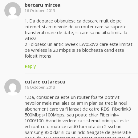
bercaru mircea
16 October, 2013
1. Da deoarce obisnuiesc ca descarc mult de pe
internet si am nevoie de un router care sa suporte
transferul mare de date, si care sa nu aiba limita la
viteza
2 Folosesc un antic Sweex LW050V2 care este limitat
pe wireless la 20 mbps si se blocheaza cand este
folosit intens
Reply
cutare cutarescu
16 October, 2013
1.Da, consider ca este un router foarte potrivit
nevoilor mele mai ales ca am in plan sa trec la noul
abonament care va fi lansat de catre RDS, Fiberlink3
500Mbps/100Mbps, sau poate chiar Fiberlink4
1000/100. Avind in vedere ca sistemul principal este
echipat cu o matrice raid0 formata din 2 ssd-uri
Samsung 830 dar si cu un hdd Seagate de generatie