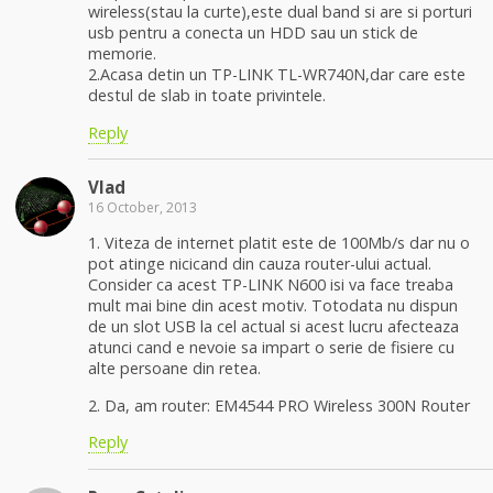
wireless(stau la curte),este dual band si are si porturi
usb pentru a conecta un HDD sau un stick de
memorie.
2.Acasa detin un TP-LINK TL-WR740N,dar care este
destul de slab in toate privintele.
Reply
Vlad
16 October, 2013
1. Viteza de internet platit este de 100Mb/s dar nu o
pot atinge nicicand din cauza router-ului actual.
Consider ca acest TP-LINK N600 isi va face treaba
mult mai bine din acest motiv. Totodata nu dispun
de un slot USB la cel actual si acest lucru afecteaza
atunci cand e nevoie sa impart o serie de fisiere cu
alte persoane din retea.
2. Da, am router: EM4544 PRO Wireless 300N Router
Reply