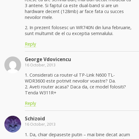
3 antene. Si faptul ca este dual-band si are un
hardware decent (128mb) ar face fata cu succes
nevoilor mele.
2. In prezent folosesc un WR740N din luna februarie,
sunt multumit de el cu exceptia semnalului.
Reply
George Vdovicencu
16 October, 2013
1. Considerati ca router-ul TP-Link N600 TL-
WDR3600 este potrivit nevoilor voastre? Da.
2. Aveti router acasa? Daca da, ce model folositi?
Tenda W311R+
Reply
Schizoid
16 October, 2013
1. Da, chiar depaseste putin – mai bine decat acum