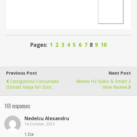
Pages:
1
2
3
4
5
6
7
8
9
10
Previous Post
Next Post
Castigatorul Concursului
Allview H2 Qubo & Smart 2
GSmart Maya M1 Este...
View Review
161 responses
Nedelcu Alexandru
16 October, 2013
1.Da