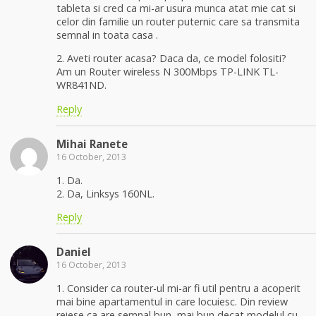
tableta si cred ca mi-ar usura munca atat mie cat si
celor din familie un router puternic care sa transmita
semnal in toata casa .
2. Aveti router acasa? Daca da, ce model folositi?
Am un Router wireless N 300Mbps TP-LINK TL-
WR841ND.
Reply
Mihai Ranete
16 October, 2013
1. Da.
2. Da, Linksys 160NL.
Reply
Daniel
16 October, 2013
1. Consider ca router-ul mi-ar fi util pentru a acoperit
mai bine apartamentul in care locuiesc. Din review
reiese ca are semnal bun, mai bun decat modelul cu