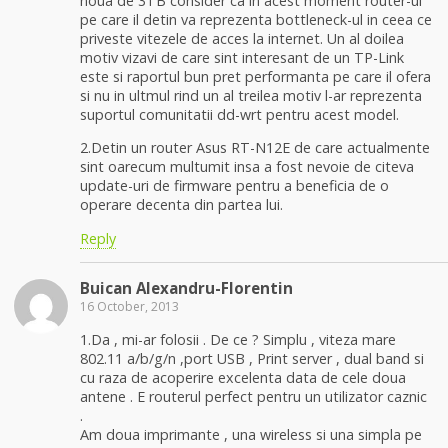
noua de 3TB consider ca in acest moment router-ul
pe care il detin va reprezenta bottleneck-ul in ceea ce
priveste vitezele de acces la internet. Un al doilea
motiv vizavi de care sint interesant de un TP-Link
este si raportul bun pret performanta pe care il ofera
si nu in ultmul rind un al treilea motiv l-ar reprezenta
suportul comunitatii dd-wrt pentru acest model.
2.Detin un router Asus RT-N12E de care actualmente
sint oarecum multumit insa a fost nevoie de citeva
update-uri de firmware pentru a beneficia de o
operare decenta din partea lui.
Reply
Buican Alexandru-Florentin
16 October, 2013
1.Da , mi-ar folosii . De ce ? Simplu , viteza mare
802.11 a/b/g/n ,port USB , Print server , dual band si
cu raza de acoperire excelenta data de cele doua
antene . E routerul perfect pentru un utilizator caznic
.
Am doua imprimante , una wireless si una simpla pe