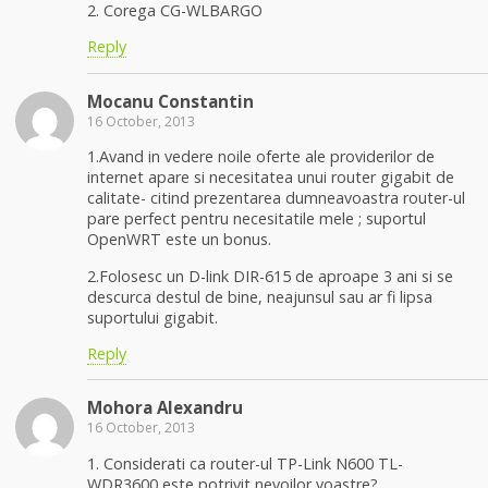
2. Corega CG-WLBARGO
Reply
Mocanu Constantin
16 October, 2013
1.Avand in vedere noile oferte ale providerilor de
internet apare si necesitatea unui router gigabit de
calitate- citind prezentarea dumneavoastra router-ul
pare perfect pentru necesitatile mele ; suportul
OpenWRT este un bonus.
2.Folosesc un D-link DIR-615 de aproape 3 ani si se
descurca destul de bine, neajunsul sau ar fi lipsa
suportului gigabit.
Reply
Mohora Alexandru
16 October, 2013
1. Considerati ca router-ul TP-Link N600 TL-
WDR3600 este potrivit nevoilor voastre?