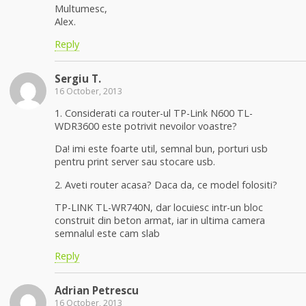
Multumesc,
Alex.
Reply
Sergiu T.
16 October, 2013
1. Considerati ca router-ul TP-Link N600 TL-
WDR3600 este potrivit nevoilor voastre?
Da! imi este foarte util, semnal bun, porturi usb
pentru print server sau stocare usb.
2. Aveti router acasa? Daca da, ce model folositi?
TP-LINK TL-WR740N, dar locuiesc intr-un bloc
construit din beton armat, iar in ultima camera
semnalul este cam slab
Reply
Adrian Petrescu
16 October, 2013