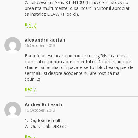
2. Folosesc un Asus RT-N10U (firmware-ul stock nu
prea ma multumeste, o sa incerc in viitorul apropiat
sa instalez DD-WRT pe el).
Reply
alexandru adrian
16 October, 2013
Buna folosesc acasa un router msi rg54se care este
cam slabut pentru apartamentul cu 4 camere in care
stau eu si familia, din pacate se tot blocheaza, pierde
semnalul si despre acoperire nu are rost sa mai
spun…:)
Reply
Andrei Botezatu
16 October, 2013
1. Da, foarte mult!
2. Da. D-Link DIR 615
Reply