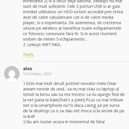
intrebarea 2) si-a facut deja datoria. 54Mbps nu mai
sunt de mult suficienti. Cele 2 porturi USB si-ar gasi
imediat utilitatea: un HDD extern accesibil prin retea
atat de catre calculatoare cat si de catre media
player, si o imprimanta. De asemenea, de cresterea
vitezei pe wireless ar beneficia toate echipamentele
ce folosesc conexiune fara fir. Si in acest moment
vorbim de minim 5 echipamente…
2. Linksys WRT54GL
Reply
alex
16 October, 2013
1.Este mai mult decat potrivit nevoilor mele.Chiar
aveam nevoie de unul…sa nu mai stau cu laptop-ul
tintuit la birou sau sa ma trezesc ca nu ajunge firul de
la net pana la baie(that’s a joke!).PLus ca mai trebuie
net si la smartphone nu?Si daca castig jur pe sursa
de la desktop ca o sa dau net moca si la vecinii de pe
scara!!
2.Nu am router acasa in momentul de fata!