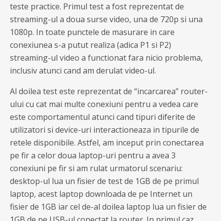
teste practice. Primul test a fost reprezentat de
streaming-ul a doua surse video, una de 720p si una
1080p. In toate punctele de masurare in care
conexiunea s-a putut realiza (adica P1 si P2)
streaming-ul video a functionat fara nicio problema,
inclusiv atunci cand am derulat video-ul.
Al doilea test este reprezentat de “incarcarea” router-
ului cu cat mai multe conexiuni pentru a vedea care
este comportamentul atunci cand tipuri diferite de
utilizatori si device-uri interactioneaza in tipurile de
retele disponibile. Astfel, am inceput prin conectarea
pe fir a celor doua laptop-uri pentru a avea 3
conexiuni pe fir si am rulat urmatorul scenariu:
desktop-ul lua un fisier de test de 1GB de pe primul
laptop, acest laptop downloada de pe Internet un
fisier de 1GB iar cel de-al doilea laptop lua un fisier de
1GB de pe USB-ul conectat la router. In primul caz