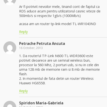
Ar fi potrivit nevoilor mele, tinand cont de faptul ca
RDS aduce acum pentru utilizatorul casnic viteze de
500mb/s si respectiv 1gb/s (1000Mb/s)
acasa am un router tp-link model TL-WR1043ND
Reply
Petrache Petruta Ancuta
16 October, 2013
1. Da router’ul TP-Link N600 TL-WDR3600 este
potrivit deoarece are un semnal wireless bun,
procesor la 560 Mhz, 2 porturi usb, si nu in cele din
urma 128 mb de memorie ram si 8 mb de memorie
flash.
2. In momentul de fata detin un router Wireless
Huawei HG655B.
Reply
Spiridon Maria-Gabriela