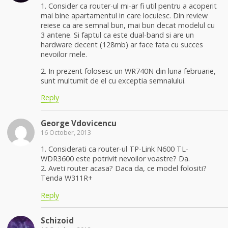
1. Consider ca router-ul mi-ar fi util pentru a acoperit
mai bine apartamentul in care locuiesc. Din review
reiese ca are semnal bun, mai bun decat modelul cu
3 antene. Si faptul ca este dual-band si are un
hardware decent (128mb) ar face fata cu succes
nevoilor mele.
2. In prezent folosesc un WR740N din luna februarie,
sunt multumit de el cu exceptia semnalului.
Reply
George Vdovicencu
16 October, 2013
1. Considerati ca router-ul TP-Link N600 TL-
WDR3600 este potrivit nevoilor voastre? Da.
2. Aveti router acasa? Daca da, ce model folositi?
Tenda W311R+
Reply
Schizoid