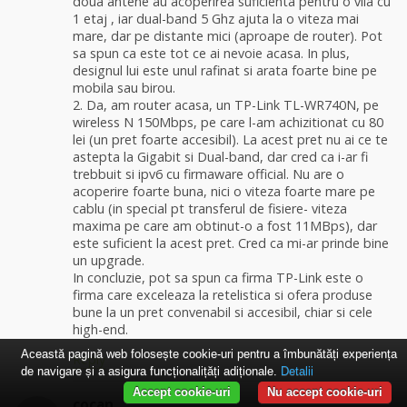
doua antene au acoperirea suficienta pentru o vila cu
1 etaj , iar dual-band 5 Ghz ajuta la o viteza mai
mare, dar pe distante mici (aproape de router). Pot
sa spun ca este tot ce ai nevoie acasa. In plus,
designul lui este unul rafinat si arata foarte bine pe
mobila sau birou.
2. Da, am router acasa, un TP-Link TL-WR740N, pe
wireless N 150Mbps, pe care l-am achizitionat cu 80
lei (un pret foarte accesibil). La acest pret nu ai ce te
astepta la Gigabit si Dual-band, dar cred ca i-ar fi
trebbuit si ipv6 cu firmaware official. Nu are o
acoperire foarte buna, nici o viteza foarte mare pe
cablu (in special pt transferul de fisiere- viteza
maxima pe care am obtinut-o a fost 11MBps), dar
este suficient la acest pret. Cred ca mi-ar prinde bine
un upgrade.
In concluzie, pot sa spun ca firma TP-Link este o
firma care exceleaza la retelistica si ofera produse
bune la un pret convenabil si accesibil, chiar si cele
high-end.
Această pagină web folosește cookie-uri pentru a îmbunătăți experiența
Reply
de navigare și a asigura funcționalițăți adiționale.
Detalii
Accept cookie-uri
Nu accept cookie-uri
cocan