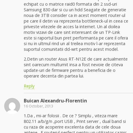
echipat cu o matrice raid0 formata din 2 ssd-uri
Samsung 830 dar si cu un hdd Seagate de generatie
noua de 3TB consider ca in acest moment router-ul
pe care il detin va reprezenta bottleneck-ul in ceea ce
priveste vitezele de acces la internet. Un al doilea
motiv vizavi de care sint interesant de un TP-Link
este si raportul bun pret performanta pe care il ofera
si nu in ultmul rind un al treilea motiv l-ar reprezenta
suportul comunitatii dd-wrt pentru acest model.
2.Detin un router Asus RT-N12E de care actualmente
sint oarecum multumit insa a fost nevoie de citeva
update-uri de firmware pentru a beneficia de o
operare decenta din partea lui.
Reply
Buican Alexandru-Florentin
16 October, 2013
1.Da , mi-ar folosii . De ce ? Simplu , viteza mare
802.11 a/b/g/n ,port USB , Print server , dual band si
cu raza de acoperire excelenta data de cele doua
antene . E routerul perfect pentru un utilizator caznic