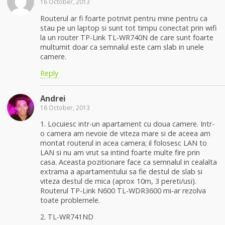
16 October, 2013
Routerul ar fi foarte potrivit pentru mine pentru ca
stau pe un laptop si sunt tot timpu conectat prin wifi
la un router TP-Link TL-WR740N de care sunt foarte
multumit doar ca semnalul este cam slab in unele
camere.
Reply
Andrei
16 October, 2013
1. Locuiesc intr-un apartament cu doua camere. Intr-
o camera am nevoie de viteza mare si de aceea am
montat routerul in acea camera; il folosesc LAN to
LAN si nu am vrut sa intind foarte multe fire prin
casa. Aceasta pozitionare face ca semnalul in cealalta
extrama a apartamentului sa fie destul de slab si
viteza destul de mica (aprox 10m, 3 pereti/usi).
Routerul TP-Link N600 TL-WDR3600 mi-ar rezolva
toate problemele.
2. TL-WR741ND