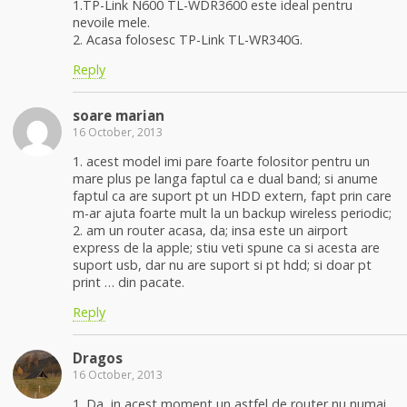
1.TP-Link N600 TL-WDR3600 este ideal pentru
nevoile mele.
2. Acasa folosesc TP-Link TL-WR340G.
Reply
soare marian
16 October, 2013
1. acest model imi pare foarte folositor pentru un
mare plus pe langa faptul ca e dual band; si anume
faptul ca are suport pt un HDD extern, fapt prin care
m-ar ajuta foarte mult la un backup wireless periodic;
2. am un router acasa, da; insa este un airport
express de la apple; stiu veti spune ca si acesta are
suport usb, dar nu are suport si pt hdd; si doar pt
print … din pacate.
Reply
Dragos
16 October, 2013
1. Da, in acest moment un astfel de router nu numai