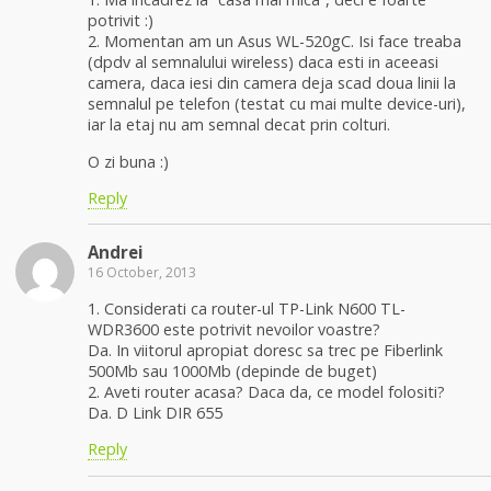
potrivit :)
2. Momentan am un Asus WL-520gC. Isi face treaba
(dpdv al semnalului wireless) daca esti in aceeasi
camera, daca iesi din camera deja scad doua linii la
semnalul pe telefon (testat cu mai multe device-uri),
iar la etaj nu am semnal decat prin colturi.
O zi buna :)
Reply
Andrei
16 October, 2013
1. Considerati ca router-ul TP-Link N600 TL-
WDR3600 este potrivit nevoilor voastre?
Da. In viitorul apropiat doresc sa trec pe Fiberlink
500Mb sau 1000Mb (depinde de buget)
2. Aveti router acasa? Daca da, ce model folositi?
Da. D Link DIR 655
Reply