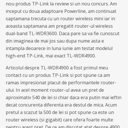
nou produs TP-Link la review si un nou concurs. Am
inceput cu doua adaptoare Powerline, am continuat
saptamana trecuta cu un router wireless mini iar in
aceasta saptamana am pregatit router-ul wireless
dual-band TL-WDR3600. Daca pare sa va fie cunoscut
din imaginea de mai jos sau dupa nume asta e
intampla deoarece in luna iunie am testat modelul
high-end TP-Link, mai exact TL-WDR4900.
Articolul despre TL-WDR4900 a fost primul meu
contact cu un produs TP-Link si pot spune ca am
ramas impresionat placut de performantele router-
ului. In acel moment router-ul avea un pret de
aproximativ 540 de lei si chiar daca era putin mai ieftin
decat concurenta diferenta era destul de mica. Acum
pretul a scazut la 500 de lei si pot spune ca este un
router wireless (si gigabit) care ofera foarte multe
pentru acest pret. De ce am discutat atat despre 4900