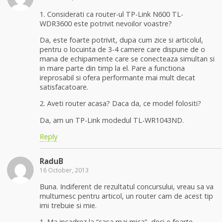
1. Considerati ca router-ul TP-Link N600 TL-
WDR3600 este potrivit nevoilor voastre?
Da, este foarte potrivit, dupa cum zice si articolul,
pentru o locuinta de 3-4 camere care dispune de o
mana de echipamente care se conecteaza simultan si
in mare parte din timp la el. Pare a functiona
ireprosabil si ofera performante mai mult decat
satisfacatoare.
2. Aveti router acasa? Daca da, ce model folositi?
Da, am un TP-Link modedul TL-WR1043ND.
Reply
RaduB
16 October, 2013
Buna. Indiferent de rezultatul concursului, vreau sa va
multumesc pentru articol, un router cam de acest tip
imi trebuie si mie.
1. Ma incadrez la “casa mai mica”, deci e foarte