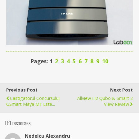
Pages: 1
2
3
4
5
6
7
8
9
10
Previous Post
Next Post
Castigatorul Concursului
Allview H2 Qubo & Smart 2
GSmart Maya M1 Este...
View Review
161 responses
Nedelcu Alexandru