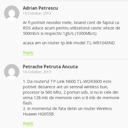
Adrian Petrescu
16 October, 2013
Ar fi potrivit nevoilor mele, tinand cont de faptul ca
RDS aduce acum pentru utilizatorul casnic viteze de
500mb/s si respectiv 1gb/s (1000Mb/s)
acasa am un router tp-link model TL-WR1043ND
Reply
Petrache Petruta Ancuta
16 October, 2013
1. Da router’ul TP-Link N600 TL-WDR3600 este
potrivit deoarece are un semnal wireless bun,
procesor la 560 Mhz, 2 porturi usb, si nu in cele din
urma 128 mb de memorie ram si 8 mb de memorie
flash.
2. In momentul de fata detin un router Wireless
Huawei HG655B.
Reply