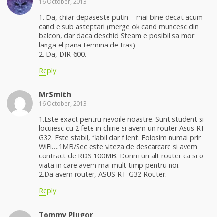
16 October, 2013
1. Da, chiar depaseste putin – mai bine decat acum
cand e sub asteptari (merge ok cand muncesc din
balcon, dar daca deschid Steam e posibil sa mor
langa el pana termina de tras).
2. Da, DIR-600.
Reply
MrSmith
16 October, 2013
1.Este exact pentru nevoile noastre. Sunt student si
locuiesc cu 2 fete in chirie si avem un router Asus RT-
G32. Este stabil, fiabil dar f lent. Folosim numai prin
WiFi….1MB/Sec este viteza de descarcare si avem
contract de RDS 100MB. Dorim un alt router ca si o
viata in care avem mai mult timp pentru noi.
2.Da avem router, ASUS RT-G32 Router.
Reply
Tommy Plugor