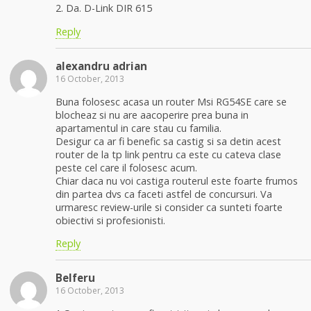
2. Da. D-Link DIR 615
Reply
alexandru adrian
16 October, 2013
Buna folosesc acasa un router Msi RG54SE care se
blocheaz si nu are aacoperire prea buna in
apartamentul in care stau cu familia.
Desigur ca ar fi benefic sa castig si sa detin acest
router de la tp link pentru ca este cu cateva clase
peste cel care il folosesc acum.
Chiar daca nu voi castiga routerul este foarte frumos
din partea dvs ca faceti astfel de concursuri. Va
urmaresc review-urile si consider ca sunteti foarte
obiectivi si profesionisti.
Reply
Belferu
16 October, 2013