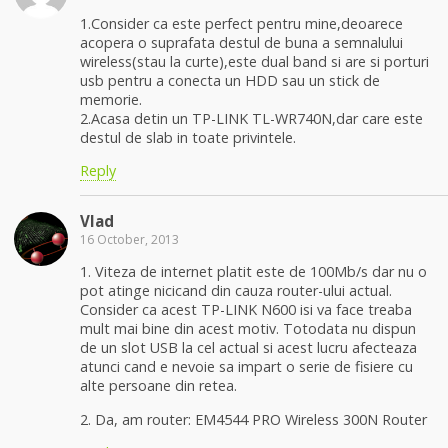
1.Consider ca este perfect pentru mine,deoarece
acopera o suprafata destul de buna a semnalului
wireless(stau la curte),este dual band si are si porturi
usb pentru a conecta un HDD sau un stick de
memorie.
2.Acasa detin un TP-LINK TL-WR740N,dar care este
destul de slab in toate privintele.
Reply
Vlad
16 October, 2013
1. Viteza de internet platit este de 100Mb/s dar nu o
pot atinge nicicand din cauza router-ului actual.
Consider ca acest TP-LINK N600 isi va face treaba
mult mai bine din acest motiv. Totodata nu dispun
de un slot USB la cel actual si acest lucru afecteaza
atunci cand e nevoie sa impart o serie de fisiere cu
alte persoane din retea.
2. Da, am router: EM4544 PRO Wireless 300N Router