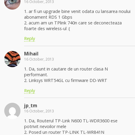
16 October, 2013
1. ar fi un upgrade bine venit odata cu lansarea noului
abonament RDS 1 Gbps
2. acum am un TPlink 740n care se deconecteaza
foarte des wireless-ul :(
Reply
Mihail
16 October, 2013
1. Da, sunt in cautare de un router clasa N
performant.
2. Linksys WRT54GL cu firmware DD-WRT
Reply
jp_tm
16 October, 2013
1. Da, Routerul TP-Link N600 TL-WDR3600 ese
potrivit nevoilor mele
2. Posed un router TP-LINK TL-WR841N