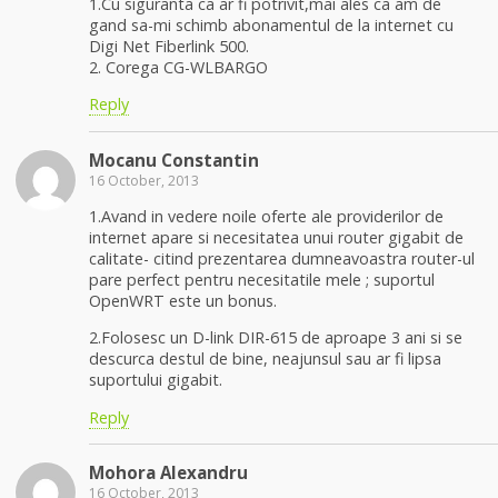
1.Cu siguranta ca ar fi potrivit,mai ales ca am de
gand sa-mi schimb abonamentul de la internet cu
Digi Net Fiberlink 500.
2. Corega CG-WLBARGO
Reply
Mocanu Constantin
16 October, 2013
1.Avand in vedere noile oferte ale providerilor de
internet apare si necesitatea unui router gigabit de
calitate- citind prezentarea dumneavoastra router-ul
pare perfect pentru necesitatile mele ; suportul
OpenWRT este un bonus.
2.Folosesc un D-link DIR-615 de aproape 3 ani si se
descurca destul de bine, neajunsul sau ar fi lipsa
suportului gigabit.
Reply
Mohora Alexandru
16 October, 2013