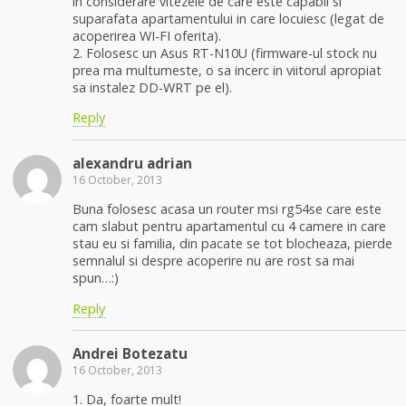
in considerare vitezele de care este capabil si
suparafata apartamentului in care locuiesc (legat de
acoperirea WI-FI oferita).
2. Folosesc un Asus RT-N10U (firmware-ul stock nu
prea ma multumeste, o sa incerc in viitorul apropiat
sa instalez DD-WRT pe el).
Reply
alexandru adrian
16 October, 2013
Buna folosesc acasa un router msi rg54se care este
cam slabut pentru apartamentul cu 4 camere in care
stau eu si familia, din pacate se tot blocheaza, pierde
semnalul si despre acoperire nu are rost sa mai
spun…:)
Reply
Andrei Botezatu
16 October, 2013
1. Da, foarte mult!