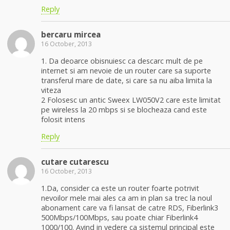
Reply
bercaru mircea
16 October, 2013
1. Da deoarce obisnuiesc ca descarc mult de pe
internet si am nevoie de un router care sa suporte
transferul mare de date, si care sa nu aiba limita la
viteza
2 Folosesc un antic Sweex LW050V2 care este limitat
pe wireless la 20 mbps si se blocheaza cand este
folosit intens
Reply
cutare cutarescu
16 October, 2013
1.Da, consider ca este un router foarte potrivit
nevoilor mele mai ales ca am in plan sa trec la noul
abonament care va fi lansat de catre RDS, Fiberlink3
500Mbps/100Mbps, sau poate chiar Fiberlink4
1000/100. Avind in vedere ca sistemul principal este