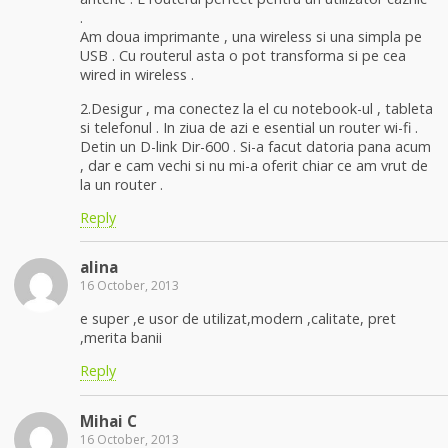
.
Am doua imprimante , una wireless si una simpla pe
USB . Cu routerul asta o pot transforma si pe cea
wired in wireless .
2.Desigur , ma conectez la el cu notebook-ul , tableta
si telefonul . In ziua de azi e esential un router wi-fi .
Detin un D-link Dir-600 . Si-a facut datoria pana acum
, dar e cam vechi si nu mi-a oferit chiar ce am vrut de
la un router .
Reply
alina
16 October, 2013
e super ,e usor de utilizat,modern ,calitate, pret
,merita banii
Reply
Mihai C
16 October, 2013