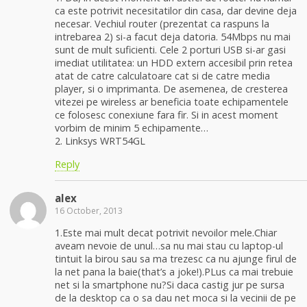
ca este potrivit necesitatilor din casa, dar devine deja
necesar. Vechiul router (prezentat ca raspuns la
intrebarea 2) si-a facut deja datoria. 54Mbps nu mai
sunt de mult suficienti. Cele 2 porturi USB si-ar gasi
imediat utilitatea: un HDD extern accesibil prin retea
atat de catre calculatoare cat si de catre media
player, si o imprimanta. De asemenea, de cresterea
vitezei pe wireless ar beneficia toate echipamentele
ce folosesc conexiune fara fir. Si in acest moment
vorbim de minim 5 echipamente…
2. Linksys WRT54GL
Reply
alex
16 October, 2013
1.Este mai mult decat potrivit nevoilor mele.Chiar
aveam nevoie de unul…sa nu mai stau cu laptop-ul
tintuit la birou sau sa ma trezesc ca nu ajunge firul de
la net pana la baie(that’s a joke!).PLus ca mai trebuie
net si la smartphone nu?Si daca castig jur pe sursa
de la desktop ca o sa dau net moca si la vecinii de pe