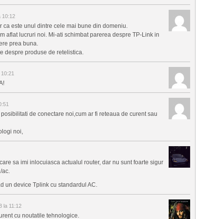
a 10:12
r ca este unul dintre cele mai bune din domeniu.
 am aflat lucruri noi. Mi-ati schimbat parerea despre TP-Link in
ere prea buna.
nte despre produse de retelistica.
 10:21
A!
0:51
 posibilitati de conectare noi,cum ar fi reteaua de curent sau
logi noi,
care sa imi inlocuiasca actualul router, dar nu sunt foarte sigur
/ac.
d un device Tplink cu standardul AC.
 la 11:12
curent cu noutatile tehnologice.