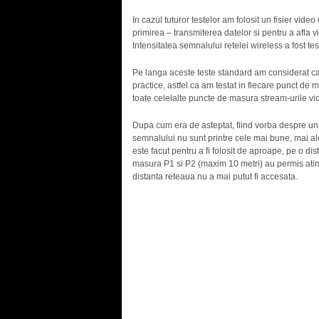
In cazul tuturor testelor am folosit un fisier vi
primirea – transmiterea datelor si pentru a afla v
Intensitatea semnalului retelei wireless a fost tes
Pe langa aceste teste standard am considerat ca a
practice, astfel ca am testat in fiecare punct d
toate celelalte puncte de masura stream-urile vi
Dupa cum era de asteptat, fiind vorba despre un r
semnalului nu sunt printre cele mai bune, mai a
este facut pentru a fi folosit de aproape, pe o dis
masura P1 si P2 (maxim 10 metri) au permis ati
distanta reteaua nu a mai putut fi accesata.