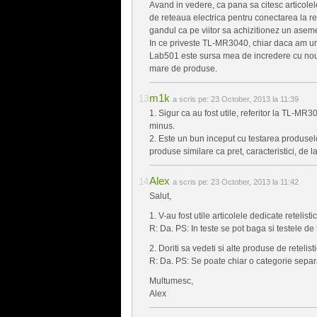
Avand in vedere, ca pana sa citesc articolel
de reteaua electrica pentru conectarea la ret
gandul ca pe viitor sa achizitionez un asem
In ce priveste TL-MR3040, chiar daca am un 
Lab501 este sursa mea de incredere cu nouta
mare de produse.
m1k
a scris pe:
23 October, 2013 la 11:39
1. Sigur ca au fost utile, referitor la TL-M
minus.
2. Este un bun inceput cu testarea produselo
produse similare ca pret, caracteristici, de la
Alex
a scris pe:
23 October, 2013 la 11:42
Salut,
1. V-au fost utile articolele dedicate reteli
R: Da. PS: In teste se pot baga si testel
2. Doriti sa vedeti si alte produse de retelist
R: Da. PS: Se poate chiar o categorie separat
Multumesc,
Alex