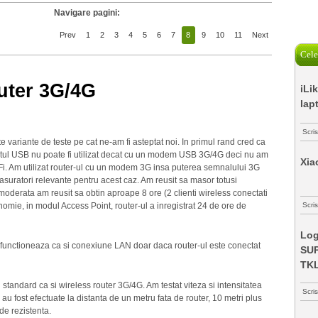
Navigare pagini:
Prev
1
2
3
4
5
6
7
8
9
10
11
Next
Cele
uter 3G/4G
iLi
lap
Scri
variante de teste pe cat ne-am fi asteptat noi. In primul rand cred ca
portul USB nu poate fi utilizat decat cu un modem USB 3G/4G deci nu am
Xia
. Am utilizat router-ul cu un modem 3G insa puterea semnalului 3G
asuratori relevante pentru acest caz. Am reusit sa masor totusi
 moderata am reusit sa obtin aproape 8 ore (2 clienti wireless conectati
onomie, in modul Access Point, router-ul a inregistrat 24 de ore de
Scris
Log
et functioneaza ca si conexiune LAN doar daca router-ul este conectat
SUP
TK
 standard ca si wireless router 3G/4G. Am testat viteza si intensitatea
Scri
au fost efectuate la distanta de un metru fata de router, 10 metri plus
 de rezistenta.