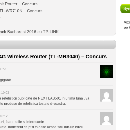
bit Router – Concurs
Syn
r TL-WR710N – Concurs
r
Viz
pe 
ck Bucharest 2016 cu TP-LINK
4G Wireless Router (TL-MR3040) – Concurs
09:51
gigabit.
a 10:03
te retelisticii publicate de NEXT LAB501 in ultima luna , va
te produse de retelistica testate d-voastra.
 10:12
ri, foarte utile si interesante.
ate, indiferent ca pt fi folosite acasa sau intr-un birou.