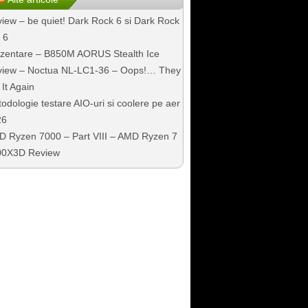
iew – be quiet! Dark Rock 6 si Dark Rock
 6
zentare – B850M AORUS Stealth Ice
iew – Noctua NL-LC1-36 – Oops!… They
 It Again
odologie testare AIO-uri si coolere pe aer
26
 Ryzen 7000 – Part VIII – AMD Ryzen 7
00X3D Review