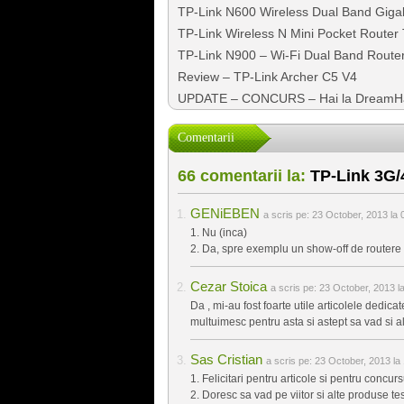
TP-Link N600 Wireless Dual Band Giga
TP-Link Wireless N Mini Pocket Route
TP-Link N900 – Wi-Fi Dual Band Route
Review – TP-Link Archer C5 V4
UPDATE – CONCURS – Hai la DreamHa
Comentarii
66 comentarii la:
TP-Link 3G/
GENiEBEN
a scris pe:
23 October, 2013 la 
1. Nu (inca)
2. Da, spre exemplu un show-off de routere 
Cezar Stoica
a scris pe:
23 October, 2013 l
Da , mi-au fost foarte utile articolele dedica
multuimesc pentru asta si astept sa vad si al
Sas Cristian
a scris pe:
23 October, 2013 la
1. Felicitari pentru articole si pentru concursu
2. Doresc sa vad pe viitor si alte produse test