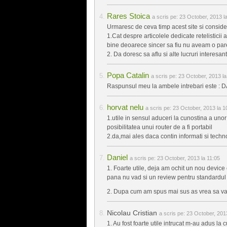
Rares Stoica
a scris pe:
23 October, 2013 l
Urmaresc de ceva timp acest site si conside
1.Cat despre articolele dedicate retelisticii
bine deoarece sincer sa fiu nu aveam o par
2. Da doresc sa aflu si alte lucruri interesa
Popa Catalin
a scris pe:
23 October, 2013 la
Raspunsul meu la ambele intrebari este : D
horvat nelu
a scris pe:
23 October, 2013 la 1
1.utile in sensul aduceri la cunostina a unor
posibilitatea unui router de a fi portabil
2.da,mai ales daca contin informati si techno
Daniel
a scris pe:
23 October, 2013 la 11:05
1. Foarte utile, deja am ochit un nou device 
pana nu vad si un review pentru standardul 
2. Dupa cum am spus mai sus as vrea sa va
Nicolau Cristian
a scris pe:
23 October, 2013
1. Au fost foarte utile intrucat m-au adus la 