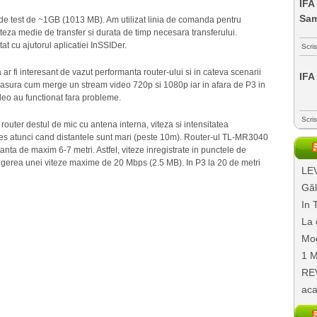
IFA
Sa
deo de test de ~1GB (1013 MB). Am utilizat linia de comanda pentru
iteza medie de transfer si durata de timp necesara transferului.
tat cu ajutorul aplicatiei InSSIDer.
Scri
r fi interesant de vazut performanta router-ului si in cateva scenarii
IFA
e masura cum merge un stream video 720p si 1080p iar in afara de P3 in
deo au functionat fara probleme.
Scri
outer destul de mic cu antena interna, viteza si intensitatea
les atunci cand distantele sunt mari (peste 10m). Router-ul TL-MR3040
tanta de maxim 6-7 metri. Astfel, viteze inregistrate in punctele de
ngerea unei viteze maxime de 20 Mbps (2.5 MB). In P3 la 20 de metri
LEV
Găl
In 
La 
Mod
1 M
REV
aca