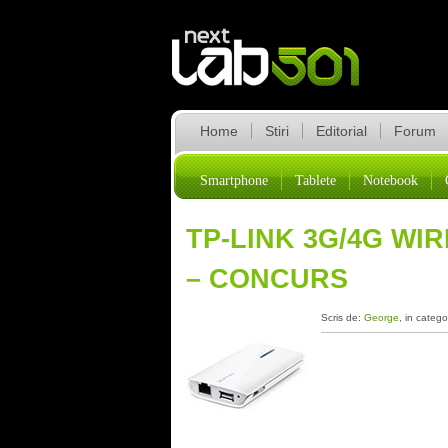
Home
Stiri
Editorial
Forum
Smartphone
Tablete
Notebook
TP-LINK 3G/4G WI
– CONCURS
Scris de:
George
, in catego