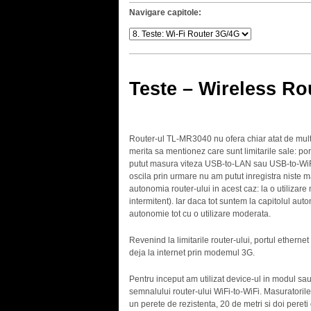
Navigare capitole:
Teste – Wireless Ro
Router-ul TL-MR3040 nu ofera chiar atat de multe 
merita sa mentionez care sunt limitarile sale: 
putut masura viteza USB-to-LAN sau USB-to-WiFi
oscila prin urmare nu am putut inregistra niste m
autonomia router-ului in acest caz: la o utilizare
intermitent). Iar daca tot suntem la capitolul aut
autonomie tot cu o utilizare moderata.
Revenind la limitarile router-ului, portul ethern
deja la internet prin modemul 3G.
Pentru inceput am utilizat device-ul in modul sau
semnalului router-ului WiFi-to-WiFi. Masuratorile 
un perete de rezistenta, 20 de metri si doi pereti