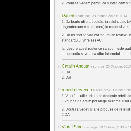
2. Vrem sa vedem pentru ca sunteti cam singu
Daniel
a scris pe:
23 October, 2013 la 11:13
1. Da foarte utile articolele, in stilul clasi
upgrade(cum e cazul meu) la router si vrei s
2. Da as dori sa vad cat mai multe review-ur
standardului Wireless AC.
Iar despre acest router ce sa spun, este ga
in concediu si vrea sa aibe internetul la purt
Catalin Ancuta
a scris pe:
23 October, 2013 
1. Da.
2. Da!
robert cervencu
a scris pe:
23 October, 201
1. V-au fost utile articolele dedicate reteli
!.Sigur ca da,acum pot alege mult mai usor d
2. Doriti sa vedeti si alte produse de retelist
2.DA
Viorel Stan
a scris pe:
23 October, 2013 la 1