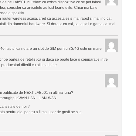
e de pe Lab501, nu stiam ca exista dispozitive ce se pot folosi
ea, consider ca articolele au fost foarte utile. Chiar ma bate
enea dispozitiv.
router wireless acasa, cred ca accesta este mai rapid si mai indicat.
ti din domeniul hardware. Si doresc ca voi, sa testati o gama cat mai
R3040, faptul ca nu are un slot de SIM pentru 3G/4G este un mare
r pe partea de retelistica si daca se poate face o comparatie intre
 producatori diferiti cu atit mai bine.
sticii publicate de NEXT LAB501 in ultima luna?
e de throughput WAN-LAN – LAN-WAN.
ica testate de noi ?
a pentru ele, pentru a fi mai usor de gasit pe site.