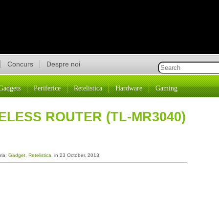
Concurs
Despre noi
Gadgets
Periferice
Retelistica
Hardware
Gaming
RELESS ROUTER (TL-MR3040)
ria:
Gadget
,
Retelistica
, in 23 October, 2013.