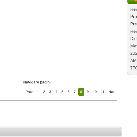
Rev
Pro
Pre
Rev
Did
Met
20
AMD
77
Navigare pagini:
Prev
1
2
3
4
5
6
7
8
9
10
11
Next