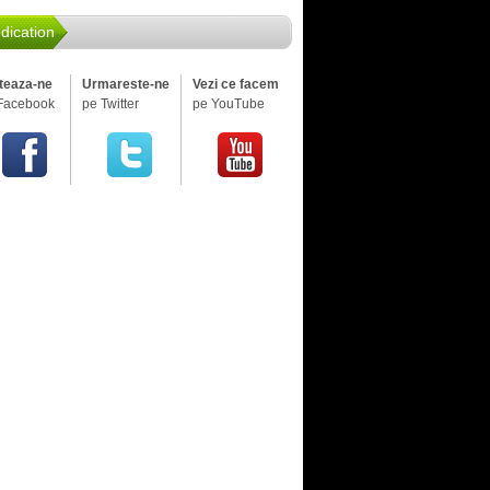
dication
iteaza-ne
Urmareste-ne
Vezi ce facem
Facebook
pe Twitter
pe YouTube