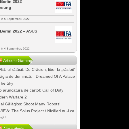
 Berlin 2022 –
msung
s in 5 September, 2022.
 Berlin 2022 – ASUS
s in 4 September, 2022.
Articole Gaming
EL-ul rătăcit. De Crăciun, liber la „răsfoit”!
ăgia de duminică: I Dreamed Of A Palace
The Sky
o aruncatură de cartof: Call of Duty
ern Warfare 2
ai Gălăgios: Shoot Many Robots!
IEW: The Solus Project / Nicăieri nu-i ca
să!
Alte articole