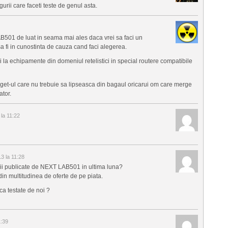
rii care faceti teste de genul asta.
c LAB501 de luat in seama mai ales daca vrei sa faci un
a fi in cunostinta de cauza cand faci alegerea.
i la echipamente din domeniul retelistici in special routere compatibile
dget-ul care nu trebuie sa lipseasca din bagaul oricarui om care merge
ator.
la 11:22
3 la 11:28
sticii publicate de NEXT LAB501 in ultima luna?
in multitudinea de oferte de pe piata.
ica testate de noi ?
1:39