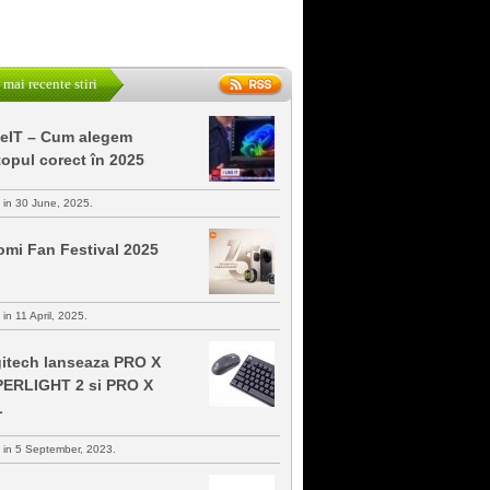
 mai recente stiri
keIT – Cum alegem
topul corect în 2025
s in 30 June, 2025.
omi Fan Festival 2025
 in 11 April, 2025.
itech lanseaza PRO X
ERLIGHT 2 si PRO X
L
s in 5 September, 2023.