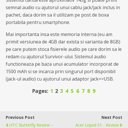
Sistemul cantareste aproximativ 145g si poate primi
semnal audio cu ajutorul unui cablu jack/jack inclus in
pachet, daca dorim sa il utilizam pe post de boxa
portabila pentru smartphone.
Mai importanta insa este memoria interna (eu am
primit versiunea de 4GB dar exista si varianta de 8GB)
pe care putem stoca fisierele audio pe care dorim sa le
redam cu ajutorul Survivor-ului. Sistemul audio
functioneaza pe baza unui acumulator incorporat de
1500 mAh si se incarca prin singurul port disponibil
(jack-ul audio) cu ajutorul unui adaptor jack=>USB.
Pages:
1
2
3
4
5
6
7
8
9
Previous Post
Next Post
HTC Butterfly Review –
Acer Liquid E1 - Review