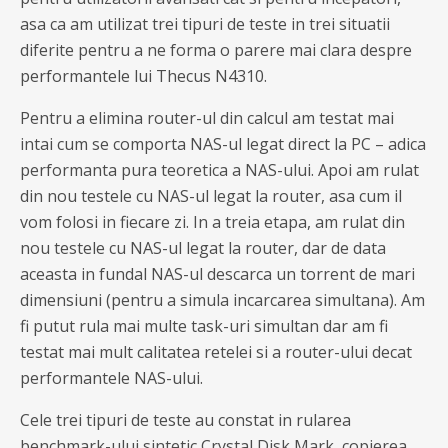
asa ca am utilizat trei tipuri de teste in trei situatii
diferite pentru a ne forma o parere mai clara despre
performantele lui Thecus N4310.
Pentru a elimina router-ul din calcul am testat mai
intai cum se comporta NAS-ul legat direct la PC – adica
performanta pura teoretica a NAS-ului. Apoi am rulat
din nou testele cu NAS-ul legat la router, asa cum il
vom folosi in fiecare zi. In a treia etapa, am rulat din
nou testele cu NAS-ul legat la router, dar de data
aceasta in fundal NAS-ul descarca un torrent de mari
dimensiuni (pentru a simula incarcarea simultana). Am
fi putut rula mai multe task-uri simultan dar am fi
testat mai mult calitatea retelei si a router-ului decat
performantele NAS-ului.
Cele trei tipuri de teste au constat in rularea
benchmark-ului sintetic Crystal Disk Mark, copierea