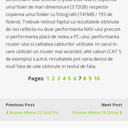
unui fisier de mari dimensiuni (3.72GB) respectiv
copierea unui folder cu fotografii (741MB / 193 de
fisiere). Trebuie retinut faptul ca rezultatele obtinute
de noi reflecta nu doar performanta NAS-ului precum
si performanta placii de retea a PC-ului, performanta
router-ului si calitatea cablurilor utilizate. In cazul in
care utilizati un router mai accesibil, alte caburi (CAT 5
de exemplu) s.a.m.d. rezultatele pot varia destul de
mult fata de cele obtinute in testul de fata.
Pages:
1
2
3
4
5
6
7
8
9
10
Previous Post
Next Post
Review Allview X2 Soul Pro
Preview Allview P6 Qmax