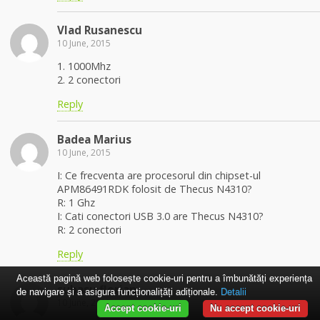
Vlad Rusanescu
10 June, 2015
1. 1000Mhz
2. 2 conectori
Reply
Badea Marius
10 June, 2015
I: Ce frecventa are procesorul din chipset-ul
APM86491RDK folosit de Thecus N4310?
R: 1 Ghz
I: Cati conectori USB 3.0 are Thecus N4310?
R: 2 conectori
Reply
Această pagină web folosește cookie-uri pentru a îmbunătăți experiența
subasu florian
de navigare și a asigura funcționalițăți adiționale.
Detalii
10 June, 2015
Accept cookie-uri
Nu accept cookie-uri