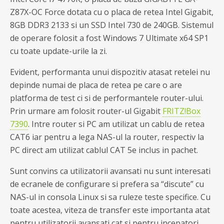
Z87X-OC Force dotata cu o placa de retea Intel Gigabit,
8GB DDR3 2133 si un SSD Intel 730 de 240GB. Sistemul
de operare folosit a fost Windows 7 Ultimate x64 SP1
cu toate update-urile la zi.
Evident, performanta unui dispozitiv atasat retelei nu
depinde numai de placa de retea pe care o are
platforma de test ci si de performantele router-ului.
Prin urmare am folosit router-ul Gigabit
FRITZ!Box
7390
. Intre router si PC am utilizat un cablu de retea
CAT6 iar pentru a lega NAS-ul la router, respectiv la
PC direct am utilizat cablul CAT 5e inclus in pachet.
Sunt convins ca utilizatorii avansati nu sunt interesati
de ecranele de configurare si prefera sa “discute” cu
NAS-ul in consola Linux si sa ruleze teste specifice. Cu
toate acestea, viteza de transfer este importanta atat
pentru utilizatorii avansati cat si pentru incepatori,