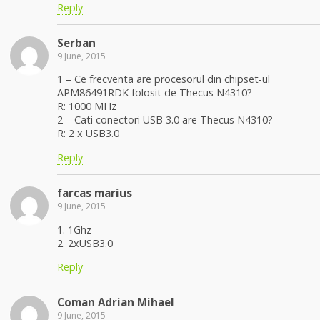
Reply
Serban
9 June, 2015
1 – Ce frecventa are procesorul din chipset-ul
APM86491RDK folosit de Thecus N4310?
R: 1000 MHz
2 – Cati conectori USB 3.0 are Thecus N4310?
R: 2 x USB3.0
Reply
farcas marius
9 June, 2015
1. 1Ghz
2. 2xUSB3.0
Reply
Coman Adrian Mihael
9 June, 2015