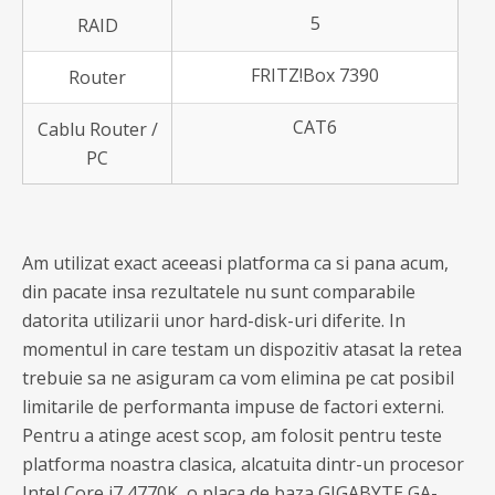
5
RAID
FRITZ!Box 7390
Router
CAT6
Cablu Router /
PC
Am utilizat exact aceeasi platforma ca si pana acum,
din pacate insa rezultatele nu sunt comparabile
datorita utilizarii unor hard-disk-uri diferite. In
momentul in care testam un dispozitiv atasat la retea
trebuie sa ne asiguram ca vom elimina pe cat posibil
limitarile de performanta impuse de factori externi.
Pentru a atinge acest scop, am folosit pentru teste
platforma noastra clasica, alcatuita dintr-un procesor
Intel Core i7 4770K, o placa de baza GIGABYTE GA-