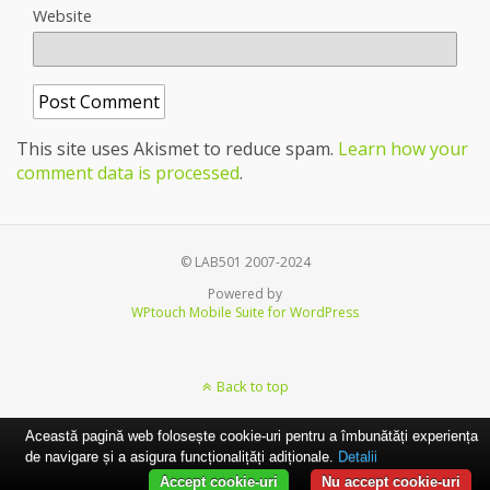
Website
This site uses Akismet to reduce spam.
Learn how your
comment data is processed
.
© LAB501 2007-2024
Powered by
WPtouch Mobile Suite for WordPress
Back to top
Această pagină web folosește cookie-uri pentru a îmbunătăți experiența
de navigare și a asigura funcționalițăți adiționale.
Detalii
Accept cookie-uri
Nu accept cookie-uri