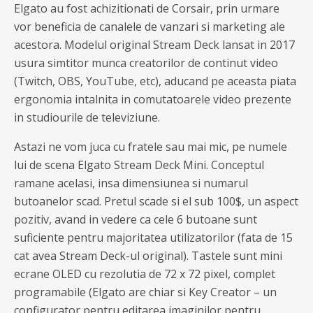
Elgato au fost achizitionati de Corsair, prin urmare
vor beneficia de canalele de vanzari si marketing ale
acestora. Modelul original Stream Deck lansat in 2017
usura simtitor munca creatorilor de continut video
(Twitch, OBS, YouTube, etc), aducand pe aceasta piata
ergonomia intalnita in comutatoarele video prezente
in studiourile de televiziune.
Astazi ne vom juca cu fratele sau mai mic, pe numele
lui de scena Elgato Stream Deck Mini. Conceptul
ramane acelasi, insa dimensiunea si numarul
butoanelor scad. Pretul scade si el sub 100$, un aspect
pozitiv, avand in vedere ca cele 6 butoane sunt
suficiente pentru majoritatea utilizatorilor (fata de 15
cat avea Stream Deck-ul original). Tastele sunt mini
ecrane OLED cu rezolutia de 72 x 72 pixel, complet
programabile (Elgato are chiar si Key Creator – un
configurator pentru editarea imaginilor pentru