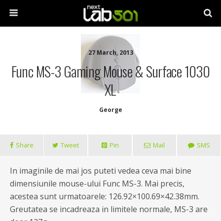
27 March, 2013
Func MS-3 Gaming Mouse & Surface 1030
XL
George
Share
Tweet
Pin
Mail
SMS
In imaginile de mai jos puteti vedea ceva mai bine
dimensiunile mouse-ului Func MS-3. Mai precis,
acestea sunt urmatoarele: 126.92×100.69×42.38mm.
Greutatea se incadreaza in limitele normale, MS-3 are