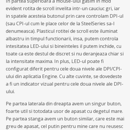
In partea superioara a mouse-ului gasim in mod
evident rotita de scroll invelita intr-un cauciuc gri, iar
in spatele acesteia butonul prin care controlam DPI-ul
(sau CPI-ul cum le place celor de la SteelSeries sa-l
denumeasca). Plasticul rotitei de scroll este iluminat
albastru in timpul functionarii, insa, putem controla
intesitatea LED-ului si bineinteles il putem inchide, cu
toate ca este destul de discret si nu deranjeaza chiar si
la intensitate maxima. In plus, LED-ul poate fi
configurat diferit pentru cele doua nivele ale DPI/CPI-
ului din aplicatia Engine. Cu alte cuvinte, se dovedeste
a fi un indicator vizual pentru cele doua nivele ale DPI-
ului.
Pe partea laterala din dreapta avem un singur buton,
foarte util si totodata usor de apasat cu degetul mare.
Pe partea stanga avem un buton similar, care este mai
greu de apasat, cel putin pentru mine care nu reusesc