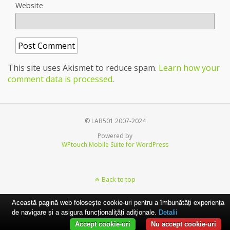
Website
This site uses Akismet to reduce spam.
Learn how your
comment data is processed
.
© LAB501 2007-2024
Powered by
WPtouch Mobile Suite for WordPress
Back to top
Această pagină web folosește cookie-uri pentru a îmbunătăți experiența
de navigare și a asigura funcționalițăți adiționale.
Detalii
Accept cookie-uri
Nu accept cookie-uri