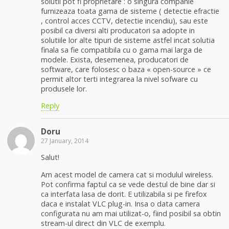
solutii pot fi proprietare : o singura companie
furnizeaza toata gama de sisteme ( detectie efractie
, control acces CCTV, detectie incendiu), sau este
posibil ca diversi alti producatori sa adopte in
solutiile lor alte tipuri de sisteme astfel incat solutia
finala sa fie compatibila cu o gama mai larga de
modele. Exista, desemenea, producatori de
software, care folosesc o baza « open-source » ce
permit altor terti integrarea la nivel sofware cu
produsele lor.
Reply
Doru
27 January, 2014
Salut!
Am acest model de camera cat si modulul wireless.
Pot confirma faptul ca se vede destul de bine dar si
ca interfata lasa de dorit. E utilizabila si pe firefox
daca e instalat VLC plug-in. Insa o data camera
configurata nu am mai utilizat-o, fiind posibil sa obtin
stream-ul direct din VLC de exemplu.