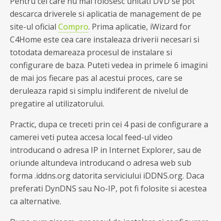
Pentru cei care nu mai folosesc unitati DVD se pot
descarca driverele si aplicatia de management de pe
site-ul oficial
Compro
. Prima aplicatie, iWizard for
C4Home este cea care instaleaza driverii necesari si
totodata demareaza procesul de instalare si
configurare de baza. Puteti vedea in primele 6 imagini
de mai jos fiecare pas al acestui proces, care se
deruleaza rapid si simplu indiferent de nivelul de
pregatire al utilizatorului.
Practic, dupa ce treceti prin cei 4 pasi de configurare a
camerei veti putea accesa local feed-ul video
introducand o adresa IP in Internet Explorer, sau de
oriunde altundeva introducand o adresa web sub
forma
.iddns.org datorita serviciului iDDNS.org. Daca
preferati DynDNS sau No-IP, pot fi folosite si acestea
ca alternative.