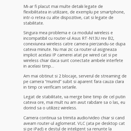
Mi-ar fi placut mai multe detalii legate de
flexibilitatea in utilizare, de exemplu pe smartphone,
intr-o retea cu alte dispozitive, cat si legate de
stabilitate.
Singura mea problema e ca modulul wireless e
incompatibil cu router-ul Asus RT-N13U rev B2,
conexiunea wireless catre camera pierzandu-se dupa
cateva minute. Nu mai zic ca router-ul asigneaza
implicit acelasi IP camerei atat pe wired cat si pe
wireless chiar daca sunt conectate ambele interfete
in acelasi timp…
Am mai obtinut si 2 blocaje, serverul de streaming de
pe camera “murind” subit si aparent fara cauza clara
in timp ce verificam setarile.
Legat de stabilitate, va merge bine timp de cel putin
cateva ore, mai mult nu am avut rabdare sa o las, eu
dorind sa o utilizez wireless.
Camera continua sa trimita audio/video chiar si cand
aveam router-ul aglomerat. VLC (ata pe desktop cat
si pe iPad) e destul de inteligent sa renunte la