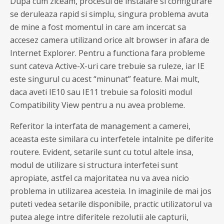
Dupa cum ziceam, procesul de instalare si configurare
se deruleaza rapid si simplu, singura problema avuta
de mine a fost momentul in care am incercat sa
accesez camera utilizand orice alt browser in afara de
Internet Explorer. Pentru a functiona fara probleme
sunt cateva Active-X-uri care trebuie sa ruleze, iar IE
este singurul cu acest “minunat” feature. Mai mult,
daca aveti IE10 sau IE11 trebuie sa folositi modul
Compatibility View pentru a nu avea probleme.
Referitor la interfata de management a camerei,
aceasta este similara cu interfetele intalnite pe diferite
routere. Evident, setarile sunt cu totul altele insa,
modul de utilizare si structura interfetei sunt
apropiate, astfel ca majoritatea nu va avea nicio
problema in utilizarea acesteia. In imaginile de mai jos
puteti vedea setarile disponibile, practic utilizatorul va
putea alege intre diferitele rezolutii ale capturii,