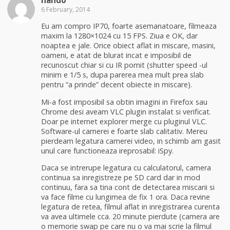
6 February, 2014
Eu am compro IP70, foarte asemanatoare, filmeaza
maxim la 1280×1024 cu 15 FPS. Ziua e OK, dar
noaptea e jale. Orice obiect aflat in miscare, masini,
oameni, e atat de blurat incat e imposibil de
recunoscut chiar si cu IR pornit (shutter speed -ul
minim e 1/5 s, dupa parerea mea mult prea slab
pentru “a prinde” decent obiecte in miscare).
Mi-a fost imposibil sa obtin imagini in Firefox sau
Chrome desi aveam VLC plugin instalat si verificat.
Doar pe internet explorer merge cu pluginul VLC.
Software-ul camerei e foarte slab calitativ. Mereu
pierdeam legatura camerei video, in schimb am gasit
unul care functioneaza ireprosabil: iSpy.
Daca se intrerupe legatura cu calculatorul, camera
continua sa inregistreze pe SD card dar in mod
continuu, fara sa tina cont de detectarea miscarii si
va face filme cu lungimea de fix 1 ora. Daca revine
legatura de retea, filmul aflat in inregistrarea curenta
va avea ultimele cca. 20 minute pierdute (camera are
o memorie swap pe care nu o va mai scrie la filmul