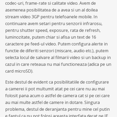
codec-uri, frame-rate si calitate video. Avem de
asemenea posibilitatea de a avea si un al doilea
stream video 3GP pentru telefoanele mobile. In
continuare avem setari pentru senzorii infrarosu,
pentru shutter speed, exposure, rata de refresh,
luminozitate, putem chiar si afisa un text de 16
caractere pe feed-ul video. Putem configura alerte in
functie de diferiti senzori (miscare, audio etc.), putem
selecta locul de salvare al filmarii video si un backup in
cazul in care reteaua nu mai functioneaza (adica pe un
card microSD).
Este destul de evident ca posibilitatiile de configurare
a camerei ii pot multumit atat pe cei care nu au mai
folosit pana acum o astfel de camera cat si pe cei care
au mai multe astfel de camere in dotare. Singura
problema, destul de deranjanta pentru mine cel putin
e faptul ca nu pot folosi aceasta interfata decat pe IE.