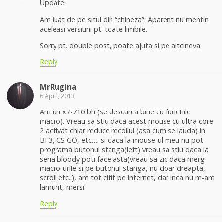
Update:
Am luat de pe situl din “chineza”. Aparent nu mentin
aceleasi versiuni pt. toate limbile.
Sorry pt. double post, poate ajuta si pe altcineva.
Reply
MrRugina
6 April, 2013
Am un x7-710 bh (se descurca bine cu functiile
macro). Vreau sa stiu daca acest mouse cu ultra core
2 activat chiar reduce recoilul (asa cum se lauda) in
BF3, CS GO, etc…. si daca la mouse-ul meu nu pot
programa butonul stanga(left) vreau sa stiu daca la
seria bloody poti face asta(vreau sa zic daca merg
macro-urile si pe butonul stanga, nu doar dreapta,
scroll etc..), am tot citit pe internet, dar inca nu m-am
lamurit, mersi.
Reply