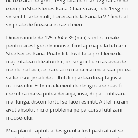
de ce e atat de greu, 155g fata de doar 72g cat are de
exemplu SteelSteries Kana. Chiar si asa, cele 155g nu
se simt foarte mult, trecerea de la Kana la V7 fiind cat
se poate de fireasca in cazul meu.
Dimensiunile de 125 x 64 x 39 (mm) sunt normale
pentru acest gen de mouse, fiind aproape la fel ca si
SteelSeries Kana. Poate fi folosit fara probleme de
majoritatea utilizatorilor, un singur lucru as avea de
mentionat aici, cei care au o mana mai mica s-ar putea
sa fie usor jenati de coltul din partea dreapta jos a
mouse-ului. Este un element de design care n-as fi
crezut ca ma va putea deranja, insa, dupa o utilizare
mai lunga, discomfortul se face resimtit. Altfel, nu am
avut absolut nici o problema pe parcursul utilizarii
mouse-ului.
Mi-a placut faptul ca design-ul a fost pastrat cat se