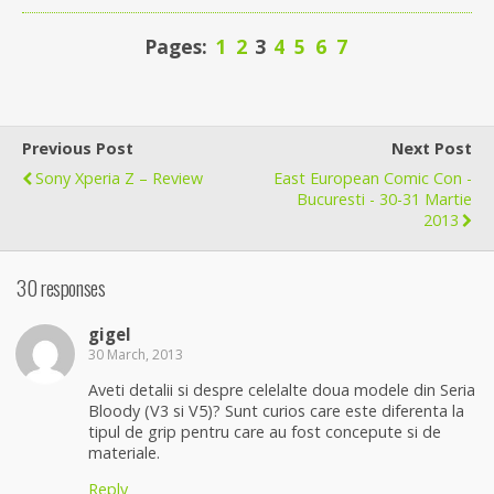
Pages:
1
2
3
4
5
6
7
Previous Post
Next Post
Sony Xperia Z – Review
East European Comic Con -
Bucuresti - 30-31 Martie
2013
30 responses
gigel
30 March, 2013
Aveti detalii si despre celelalte doua modele din Seria
Bloody (V3 si V5)? Sunt curios care este diferenta la
tipul de grip pentru care au fost concepute si de
materiale.
Reply