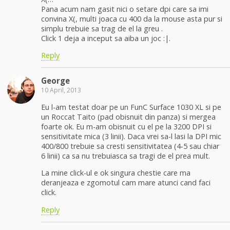
Pana acum nam gasit nici o setare dpi care sa imi
convina X(, multi joaca cu 400 da la mouse asta pur si
simplu trebuie sa trag de el la greu .
Click 1 deja a inceput sa aiba un joc :|.
Reply
George
10 April, 2013
Eu l-am testat doar pe un FunC Surface 1030 XL si pe
un Roccat Taito (pad obisnuit din panza) si mergea
foarte ok. Eu m-am obisnuit cu el pe la 3200 DPI si
sensitivitate mica (3 linii). Daca vrei sa-l lasi la DPI mic
400/800 trebuie sa cresti sensitivitatea (4-5 sau chiar
6 linii) ca sa nu trebuiasca sa tragi de el prea mult.
La mine click-ul e ok singura chestie care ma
deranjeaza e zgomotul cam mare atunci cand faci
click.
Reply