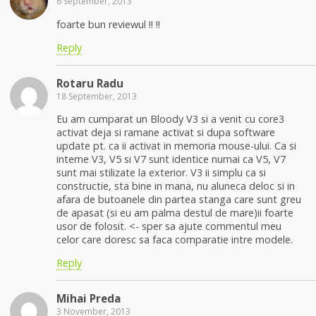
6 September, 2013
foarte bun reviewul !! !!
Reply
Rotaru Radu
18 September, 2013
Eu am cumparat un Bloody V3 si a venit cu core3
activat deja si ramane activat si dupa software
update pt. ca ii activat in memoria mouse-ului. Ca si
interne V3, V5 si V7 sunt identice numai ca V5, V7
sunt mai stilizate la exterior. V3 ii simplu ca si
constructie, sta bine in mana, nu aluneca deloc si in
afara de butoanele din partea stanga care sunt greu
de apasat (si eu am palma destul de mare)ii foarte
usor de folosit. <- sper sa ajute commentul meu
celor care doresc sa faca comparatie intre modele.
Reply
Mihai Preda
3 November, 2013