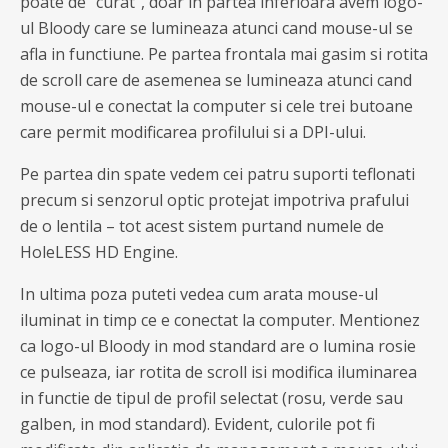
poate de “curat”, doar in partea inferioara avem logo-
ul Bloody care se lumineaza atunci cand mouse-ul se
afla in functiune. Pe partea frontala mai gasim si rotita
de scroll care de asemenea se lumineaza atunci cand
mouse-ul e conectat la computer si cele trei butoane
care permit modificarea profilului si a DPI-ului.
Pe partea din spate vedem cei patru suporti teflonati
precum si senzorul optic protejat impotriva prafului
de o lentila – tot acest sistem purtand numele de
HoleLESS HD Engine.
In ultima poza puteti vedea cum arata mouse-ul
iluminat in timp ce e conectat la computer. Mentionez
ca logo-ul Bloody in mod standard are o lumina rosie
ce pulseaza, iar rotita de scroll isi modifica iluminarea
in functie de tipul de profil selectat (rosu, verde sau
galben, in mod standard). Evident, culorile pot fi