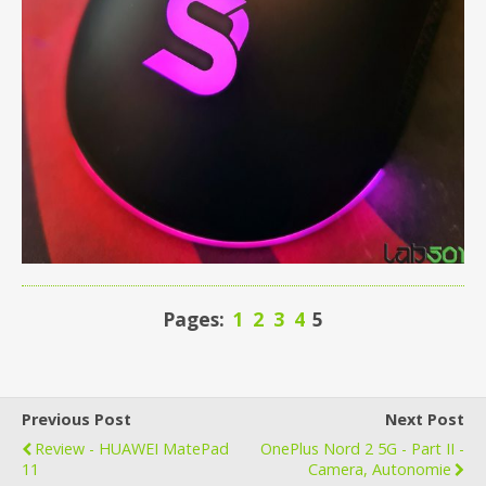
Pages:
1
2
3
4
5
Previous Post
Next Post
Review - HUAWEI MatePad
OnePlus Nord 2 5G - Part II -
11
Camera, Autonomie